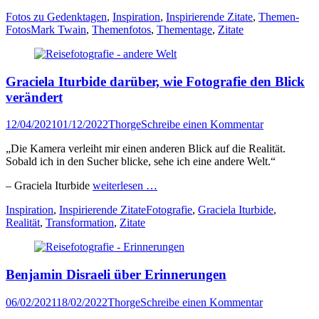
Kategorien
Fotos zu Gedenktagen
,
Inspiration
,
Inspirierende Zitate
,
Themen-
Tags
Fotos
Mark Twain
,
Themenfotos
,
Thementage
,
Zitate
Graciela Iturbide darüber, wie Fotografie den Blick
verändert
Veröffentlicht
Author
12/04/2021
01/12/2022
Thorge
Schreibe einen Kommentar
am
„Die Kamera verleiht mir einen anderen Blick auf die Realität.
Sobald ich in den Sucher blicke, sehe ich eine andere Welt.“
– Graciela Iturbide
weiterlesen …
Kategorien
Tags
Inspiration
,
Inspirierende Zitate
Fotografie
,
Graciela Iturbide
,
Realität
,
Transformation
,
Zitate
Benjamin Disraeli über Erinnerungen
Veröffentlicht
Author
06/02/2021
18/02/2022
Thorge
Schreibe einen Kommentar
am