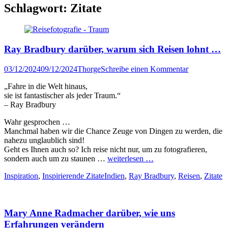
Schlagwort:
Zitate
Ray Bradbury darüber, warum sich Reisen lohnt …
Veröffentlicht
Author
03/12/2024
09/12/2024
Thorge
Schreibe einen Kommentar
am
„Fahre in die Welt hinaus,
sie ist fantastischer als jeder Traum.“
– Ray Bradbury
Wahr gesprochen …
Manchmal haben wir die Chance Zeuge von Dingen zu werden, die
nahezu unglaublich sind!
Geht es Ihnen auch so? Ich reise nicht nur, um zu fotografieren,
sondern auch um zu staunen …
weiterlesen …
Kategorien
Tags
Inspiration
,
Inspirierende Zitate
Indien
,
Ray Bradbury
,
Reisen
,
Zitate
Mary Anne Radmacher darüber, wie uns
Erfahrungen verändern