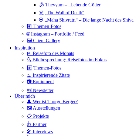
🕉 Theyyam – „Lebende Götter“
☠️ „The Wall of Death“
💀 „Maha Shivratri“ – Die lange Nacht des Shiva
#️⃣ Themen-Fotos
🌐 Instagram – Portfolio / Feed
🖼 Client Gallery
Inspiration
📅 Reisefoto des Monats
🔍 Bildbesprechung: Reisefotos im Fokus
#️⃣ Themen-Fotos
📖 Inspirierende Zitate
📷 Equipment
🆕 Newsletter
Über mich
👤 Wer ist Thorge Berger?
🖼 Ausstellungen
📋 Projekte
👍 Partner
🎤 Interviews