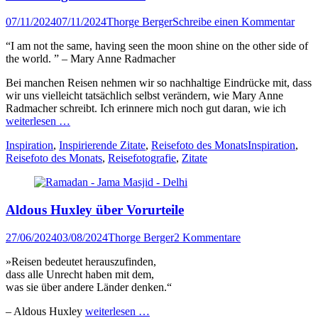
Veröffentlicht
Author
07/11/2024
07/11/2024
Thorge Berger
Schreibe einen Kommentar
am
“I am not the same, having seen the moon shine on the other side of
the world. ” – Mary Anne Radmacher
Bei manchen Reisen nehmen wir so nachhaltige Eindrücke mit, dass
wir uns vielleicht tatsächlich selbst verändern, wie Mary Anne
Radmacher schreibt. Ich erinnere mich noch gut daran, wie ich
weiterlesen …
Kategorien
Tags
Inspiration
,
Inspirierende Zitate
,
Reisefoto des Monats
Inspiration
,
Reisefoto des Monats
,
Reisefotografie
,
Zitate
Aldous Huxley über Vorurteile
Veröffentlicht
Author
27/06/2024
03/08/2024
Thorge Berger
2 Kommentare
am
»Reisen bedeutet herauszufinden,
dass alle Unrecht haben mit dem,
was sie über andere Länder denken.“
– Aldous Huxley
weiterlesen …