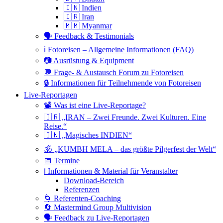
🇮🇳 Indien
🇮🇷 Iran
🇲🇲 Myanmar
🗣 Feedback & Testimonials
ℹ️ Fotoreisen – Allgemeine Informationen (FAQ)
📷 Ausrüstung & Equipment
💬 Frage- & Austausch Forum zu Fotoreisen
🔒 Informationen für Teilnehmende von Fotoreisen
Live-Reportagen
📽 Was ist eine Live-Reportage?
🇮🇷 „IRAN – Zwei Freunde. Zwei Kulturen. Eine
Reise.“
🇮🇳 „Magisches INDIEN“
🕉 „KUMBH MELA – das größte Pilgerfest der Welt“
📅 Termine
ℹ️ Informationen & Material für Veranstalter
Download-Bereich
Referenzen
🌀 Referenten-Coaching
🔄 Mastermind Group Multivision
🗣 Feedback zu Live-Reportagen