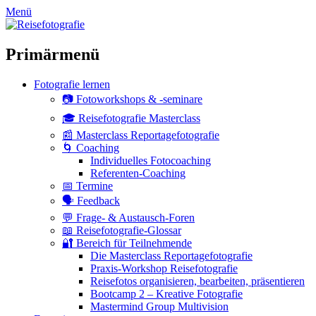
zum
Menü
Inhalt
überspringen
Primärmenü
Fotografie lernen
📷 Fotoworkshops & -seminare
🎓 Reisefotografie Masterclass
📰 Masterclass Reportagefotografie
🌀 Coaching
Individuelles Fotocoaching
Referenten-Coaching
📅 Termine
🗣 Feedback
💬 Frage- & Austausch-Foren
📖 Reisefotografie-Glossar
🔐 Bereich für Teilnehmende
Die Masterclass Reportagefotografie
Praxis-Workshop Reisefotografie
Reisefotos organisieren, bearbeiten, präsentieren
Bootcamp 2 – Kreative Fotografie
Mastermind Group Multivision