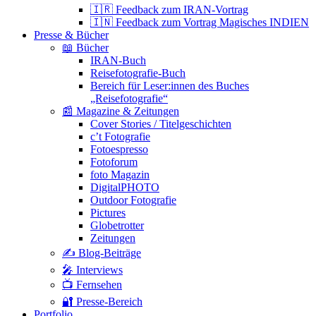
🇮🇷 Feedback zum IRAN-Vortrag
🇮🇳 Feedback zum Vortrag Magisches INDIEN
Presse & Bücher
📖 Bücher
IRAN-Buch
Reisefotografie-Buch
Bereich für Leser:innen des Buches
„Reisefotografie“
📰 Magazine & Zeitungen
Cover Stories / Titelgeschichten
c’t Fotografie
Fotoespresso
Fotoforum
foto Magazin
DigitalPHOTO
Outdoor Fotografie
Pictures
Globetrotter
Zeitungen
✍️ Blog-Beiträge
🎤 Interviews
📺 Fernsehen
🔐 Presse-Bereich
Portfolio