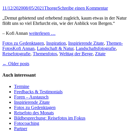
Veröffentlicht
Author
11/12/2020
08/05/2021
Thorge
Schreibe einen Kommentar
am
„Demut gebietend und erhebend zugleich, kaum etwas in der Natur
flößt uns so viel Ehrfurcht ein, wie der Anblick von Bergen.“
– Kofi Annan
weiterlesen …
Kategorien
Fotos zu Gedenktagen
,
Inspiration
,
Inspirierende Zitate
,
Themen-
Tags
Fotos
Kofi Annan
,
Landschaft & Natur
,
Landschaftsfotografie
,
Reisefotografie
,
Themenfotos
,
Welttag der Berge
,
Zitate
Beitragsnavigation
← Older posts
Auch interessant
Termine
Feedbacks & Testimonials
Foren – Austausch
Inspirierende Zitate
Fotos zu Gedenktagen
Reisefoto des Monats
Bildbesprechung: Reisefotos im Fokus
Fotocoaching
Partner