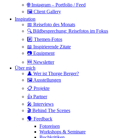
🌐 Instagram – Portfolio / Feed
🖼 Client Gallery
Inspiration
📅 Reisefoto des Monats
🔍 Bildbesprechung: Reisefotos im Fokus
#️⃣ Themen-Fotos
📖 Inspirierende Zitate
📷 Equipment
🆕 Newsletter
Über mich
👤 Wer ist Thorge Berger?
🖼 Ausstellungen
📋 Projekte
👍 Partner
🎤 Interviews
🎬 Behind The Scenes
🗣 Feedback
Fotoreisen
Workshops & Seminare
Buchkritiken