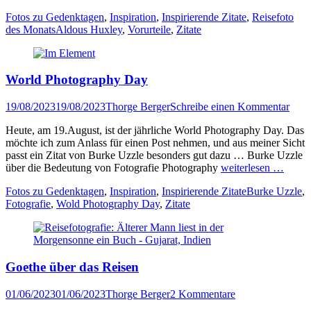
Kategorien
Fotos zu Gedenktagen
,
Inspiration
,
Inspirierende Zitate
,
Reisefoto
Tags
des Monats
Aldous Huxley
,
Vorurteile
,
Zitate
World Photography Day
Veröffentlicht
Author
19/08/2023
19/08/2023
Thorge Berger
Schreibe einen Kommentar
am
Heute, am 19.August, ist der jährliche World Photography Day. Das
möchte ich zum Anlass für einen Post nehmen, und aus meiner Sicht
passt ein Zitat von Burke Uzzle besonders gut dazu … Burke Uzzle
über die Bedeutung von Fotografie Photography
weiterlesen …
Kategorien
Tags
Fotos zu Gedenktagen
,
Inspiration
,
Inspirierende Zitate
Burke Uzzle
,
Fotografie
,
Wold Photography Day
,
Zitate
Goethe über das Reisen
Veröffentlicht
Author
01/06/2023
01/06/2023
Thorge Berger
2 Kommentare
am