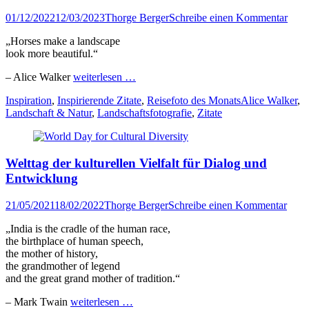
Veröffentlicht
Author
01/12/2022
12/03/2023
Thorge Berger
Schreibe einen Kommentar
am
„Horses make a landscape
look more beautiful.“
– Alice Walker
weiterlesen …
Kategorien
Tags
Inspiration
,
Inspirierende Zitate
,
Reisefoto des Monats
Alice Walker
,
Landschaft & Natur
,
Landschaftsfotografie
,
Zitate
Welttag der kulturellen Vielfalt für Dialog und
Entwicklung
Veröffentlicht
Author
21/05/2021
18/02/2022
Thorge Berger
Schreibe einen Kommentar
am
„India is the cradle of the human race,
the birthplace of human speech,
the mother of history,
the grandmother of legend
and the great grand mother of tradition.“
– Mark Twain
weiterlesen …