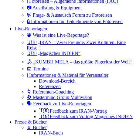
ℹ️ Fotoreisen – Allgemeine Informationen (FAQ)
📷 Ausrüstung & Equipment
💬 Frage- & Austausch Forum zu Fotoreisen
🔒 Informationen für Teilnehmende von Fotoreisen
Live-Reportagen
📽 Was ist eine Live-Reportage?
🇮🇷 „IRAN – Zwei Freunde. Zwei Kulturen. Eine
Reise.“
🇮🇳 „Magisches INDIEN“
🕉 „KUMBH MELA – das größte Pilgerfest der Welt“
📅 Termine
ℹ️ Informationen & Material für Veranstalter
Download-Bereich
Referenzen
🌀 Referenten-Coaching
🔄 Mastermind Group Multivision
🗣 Feedback zu Live-Reportagen
🇮🇷 Feedback zum IRAN-Vortrag
🇮🇳 Feedback zum Vortrag Magisches INDIEN
Presse & Bücher
📖 Bücher
IRAN-Buch