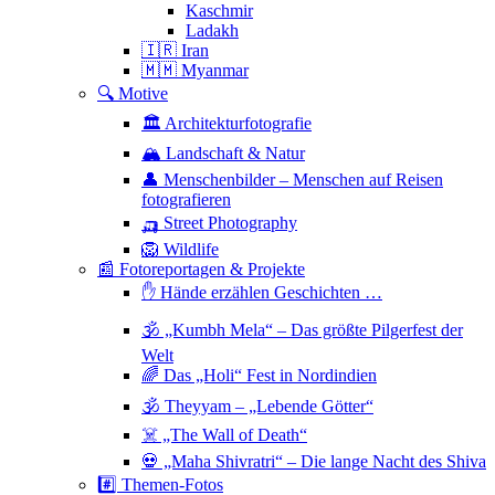
Kaschmir
Ladakh
🇮🇷 Iran
🇲🇲 Myanmar
🔍 Motive
🏛 Architekturfotografie
🏔 Landschaft & Natur
👤 Menschenbilder – Menschen auf Reisen
fotografieren
🛺 Street Photography
🦁 Wildlife
📰 Fotoreportagen & Projekte
✋ Hände erzählen Geschichten …
🕉 „Kumbh Mela“ – Das größte Pilgerfest der
Welt
🌈 Das „Holi“ Fest in Nordindien
🕉 Theyyam – „Lebende Götter“
☠️ „The Wall of Death“
💀 „Maha Shivratri“ – Die lange Nacht des Shiva
#️⃣ Themen-Fotos