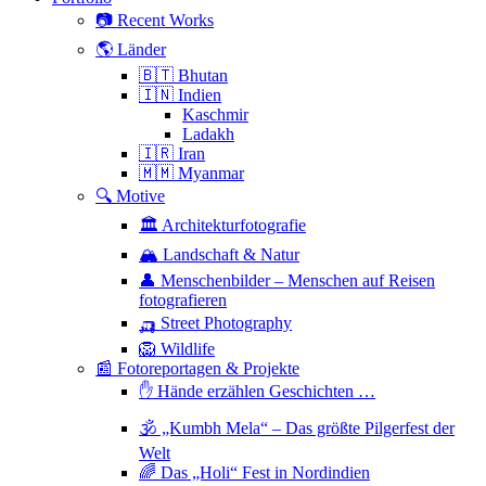
📷 Recent Works
🌎 Länder
🇧🇹 Bhutan
🇮🇳 Indien
Kaschmir
Ladakh
🇮🇷 Iran
🇲🇲 Myanmar
🔍 Motive
🏛 Architekturfotografie
🏔 Landschaft & Natur
👤 Menschenbilder – Menschen auf Reisen
fotografieren
🛺 Street Photography
🦁 Wildlife
📰 Fotoreportagen & Projekte
✋ Hände erzählen Geschichten …
🕉 „Kumbh Mela“ – Das größte Pilgerfest der
Welt
🌈 Das „Holi“ Fest in Nordindien