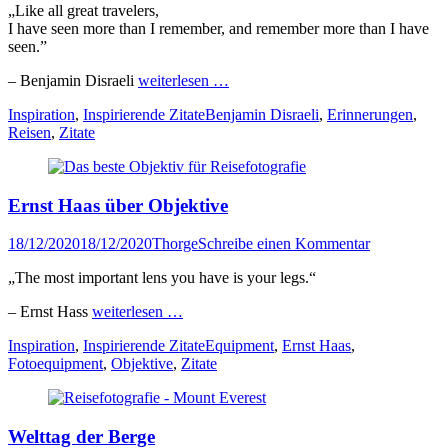
„Like all great travelers,
I have seen more than I remember, and remember more than I have
seen.”
– Benjamin Disraeli
weiterlesen …
Kategorien
Tags
Inspiration
,
Inspirierende Zitate
Benjamin Disraeli
,
Erinnerungen
,
Reisen
,
Zitate
Ernst Haas über Objektive
Veröffentlicht
Author
18/12/2020
18/12/2020
Thorge
Schreibe einen Kommentar
am
„The most important lens you have is your legs.“
– Ernst Hass
weiterlesen …
Kategorien
Tags
Inspiration
,
Inspirierende Zitate
Equipment
,
Ernst Haas
,
Fotoequipment
,
Objektive
,
Zitate
Welttag der Berge