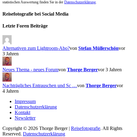
statistischen Auswertung finden Sie in der
Datenschutzerklärung
.
Reisefotografie bei Social Media
Facebook
Instagram
Letzte Foren Beiträge
Alternativen zum Lightroom-Abo?
von
Stefan Müllerschön
vor
3 Jahren
Neues Thema - neues Forum
von
Thorge Berger
vor 3 Jahren
Nachträgliches Entrauschen und Sc …
von
Thorge Berger
vor
4 Jahren
Impressum
Datenschutzerklärung
Kontakt
Newsletter
Copyright © 2026 Thorge Berger |
Reisefotografie
. All Rights
Reserved.
Datenschutzerklärung