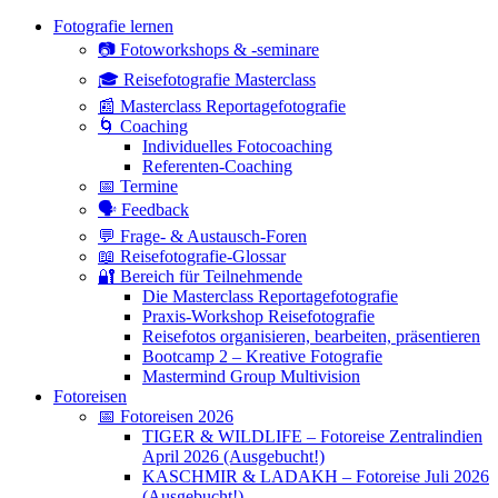
Hoch
Fotografie lernen
scrollen
📷 Fotoworkshops & -seminare
🎓 Reisefotografie Masterclass
📰 Masterclass Reportagefotografie
🌀 Coaching
Individuelles Fotocoaching
Referenten-Coaching
📅 Termine
🗣 Feedback
💬 Frage- & Austausch-Foren
📖 Reisefotografie-Glossar
🔐 Bereich für Teilnehmende
Die Masterclass Reportagefotografie
Praxis-Workshop Reisefotografie
Reisefotos organisieren, bearbeiten, präsentieren
Bootcamp 2 – Kreative Fotografie
Mastermind Group Multivision
Fotoreisen
📅 Fotoreisen 2026
TIGER & WILDLIFE – Fotoreise Zentralindien
April 2026 (Ausgebucht!)
KASCHMIR & LADAKH – Fotoreise Juli 2026
(Ausgebucht!)