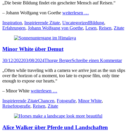
„Die beste Bildung findet ein gescheiter Mensch auf Reisen.“
– Johann Wolfgang von Goethe
weiterlesen …
Kategorien
Tags
Inspiration
,
Inspirierende Zitate
,
Uncategorized
Bildung
,
Erfahrungen
,
Johann Wolfgang von Goethe
,
Lesen
,
Reisen
,
Zitate
Minor White über Demut
Veröffentlicht
Author
30/12/2022
03/08/2024
Thorge Berger
Schreibe einen Kommentar
am
„Often while traveling with a camera we arrive just as the sun slips
over the horizon of a moment, too late to expose film, only time
enough to expose our hearts.“
– Minor White
weiterlesen …
Kategorien
Tags
Inspirierende Zitate
Chancen
,
Fotografie
,
Minor White
,
Reisefotografie
,
Reisen
,
Zitate
Alice Walker über Pferde und Landschaften