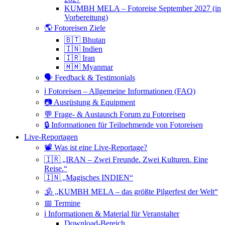
KUMBH MELA – Fotoreise September 2027 (in
Vorbereitung)
🌎 Fotoreisen Ziele
🇧🇹 Bhutan
🇮🇳 Indien
🇮🇷 Iran
🇲🇲 Myanmar
🗣 Feedback & Testimonials
ℹ️ Fotoreisen – Allgemeine Informationen (FAQ)
📷 Ausrüstung & Equipment
💬 Frage- & Austausch Forum zu Fotoreisen
🔒 Informationen für Teilnehmende von Fotoreisen
Live-Reportagen
📽 Was ist eine Live-Reportage?
🇮🇷 „IRAN – Zwei Freunde. Zwei Kulturen. Eine
Reise.“
🇮🇳 „Magisches INDIEN“
🕉 „KUMBH MELA – das größte Pilgerfest der Welt“
📅 Termine
ℹ️ Informationen & Material für Veranstalter
Download-Bereich