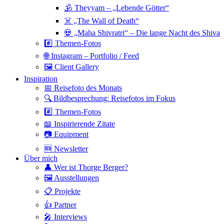
🕉 Theyyam – „Lebende Götter“
☠️ „The Wall of Death“
💀 „Maha Shivratri“ – Die lange Nacht des Shiva
#️⃣ Themen-Fotos
🌐 Instagram – Portfolio / Feed
🖼 Client Gallery
Inspiration
📅 Reisefoto des Monats
🔍 Bildbesprechung: Reisefotos im Fokus
#️⃣ Themen-Fotos
📖 Inspirierende Zitate
📷 Equipment
🆕 Newsletter
Über mich
👤 Wer ist Thorge Berger?
🖼 Ausstellungen
📋 Projekte
👍 Partner
🎤 Interviews