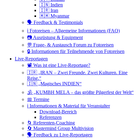
🇮🇳 Indien
🇮🇷 Iran
🇲🇲 Myanmar
🗣 Feedback & Testimonials
ℹ️ Fotoreisen – Allgemeine Informationen (FAQ)
📷 Ausrüstung & Equipment
💬 Frage- & Austausch Forum zu Fotoreisen
🔒 Informationen für Teilnehmende von Fotoreisen
Live-Reportagen
📽 Was ist eine Live-Reportage?
🇮🇷 „IRAN – Zwei Freunde. Zwei Kulturen. Eine
Reise.“
🇮🇳 „Magisches INDIEN“
🕉 „KUMBH MELA – das größte Pilgerfest der Welt“
📅 Termine
ℹ️ Informationen & Material für Veranstalter
Download-Bereich
Referenzen
🌀 Referenten-Coaching
🔄 Mastermind Group Multivision
🗣 Feedback zu Live-Reportagen