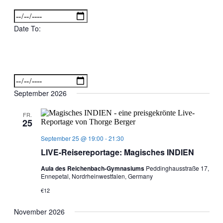
Filter
öffnen
Date
Filter
schließen
From
Date To
:
Filter
Date
öffnen
Filter
schließen
To
September 2026
FR.
25
September 25 @ 19:00
-
21:30
LIVE-Reisereportage: Magisches INDIEN
Aula des Reichenbach-Gymnasiums
Peddinghausstraße 17,
Ennepetal, Nordrheinwestfalen, Germany
€12
November 2026