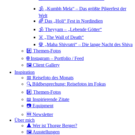
🕉 „Kumbh Mela“ – Das größte Pilgerfest der
Welt
🌈 Das „Holi“ Fest in Nordindien
🕉 Theyyam – „Lebende Götter“
☠️ „The Wall of Death“
💀 „Maha Shivratri“ – Die lange Nacht des Shiva
#️⃣ Themen-Fotos
🌐 Instagram – Portfolio / Feed
🖼 Client Gallery
Inspiration
📅 Reisefoto des Monats
🔍 Bildbesprechung: Reisefotos im Fokus
#️⃣ Themen-Fotos
📖 Inspirierende Zitate
📷 Equipment
🆕 Newsletter
Über mich
👤 Wer ist Thorge Berger?
🖼 Ausstellungen