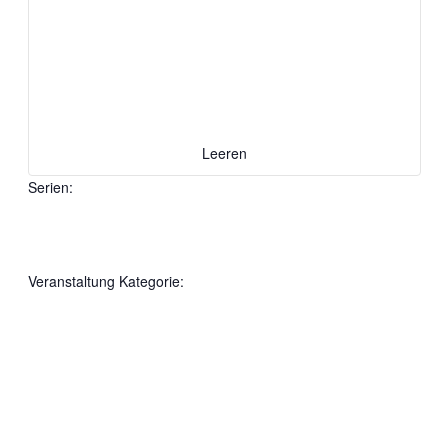
Leeren
Serien
:
Filter
Serien
öffnen
Filter
Veranstaltung Kategorie
:
schließen