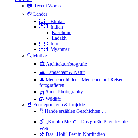
📷 Recent Works
🌎 Länder
🇧🇹 Bhutan
🇮🇳 Indien
Kaschmir
Ladakh
🇮🇷 Iran
🇲🇲 Myanmar
🔍 Motive
🏛 Architekturfotografie
🏔 Landschaft & Natur
👤 Menschenbilder – Menschen auf Reisen
fotografieren
🛺 Street Photography
🦁 Wildlife
📰 Fotoreportagen & Projekte
✋ Hände erzählen Geschichten …
🕉 „Kumbh Mela“ – Das größte Pilgerfest der
Welt
🌈 Das „Holi“ Fest in Nordindien