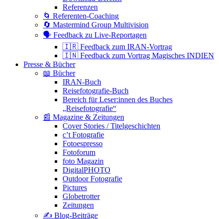
Referenzen
🌀 Referenten-Coaching
🔄 Mastermind Group Multivision
🗣 Feedback zu Live-Reportagen
🇮🇷 Feedback zum IRAN-Vortrag
🇮🇳 Feedback zum Vortrag Magisches INDIEN
Presse & Bücher
📖 Bücher
IRAN-Buch
Reisefotografie-Buch
Bereich für Leser:innen des Buches
„Reisefotografie“
📰 Magazine & Zeitungen
Cover Stories / Titelgeschichten
c’t Fotografie
Fotoespresso
Fotoforum
foto Magazin
DigitalPHOTO
Outdoor Fotografie
Pictures
Globetrotter
Zeitungen
✍️ Blog-Beiträge