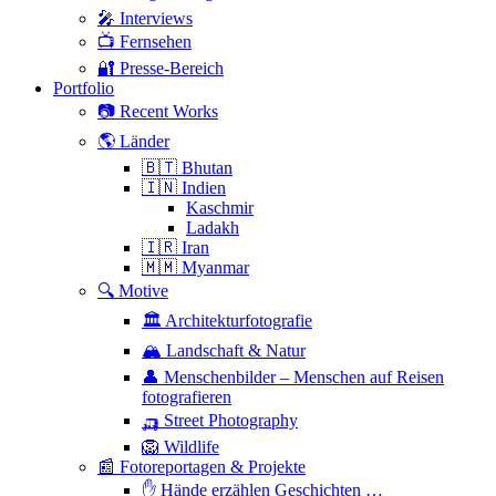
🎤 Interviews
📺 Fernsehen
🔐 Presse-Bereich
Portfolio
📷 Recent Works
🌎 Länder
🇧🇹 Bhutan
🇮🇳 Indien
Kaschmir
Ladakh
🇮🇷 Iran
🇲🇲 Myanmar
🔍 Motive
🏛 Architekturfotografie
🏔 Landschaft & Natur
👤 Menschenbilder – Menschen auf Reisen
fotografieren
🛺 Street Photography
🦁 Wildlife
📰 Fotoreportagen & Projekte
✋ Hände erzählen Geschichten …