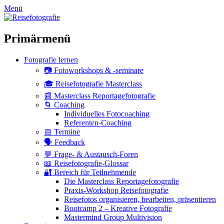
zum
Menü
Inhalt
überspringen
Primärmenü
Fotografie lernen
📷 Fotoworkshops & -seminare
🎓 Reisefotografie Masterclass
📰 Masterclass Reportagefotografie
🌀 Coaching
Individuelles Fotocoaching
Referenten-Coaching
📅 Termine
🗣 Feedback
💬 Frage- & Austausch-Foren
📖 Reisefotografie-Glossar
🔐 Bereich für Teilnehmende
Die Masterclass Reportagefotografie
Praxis-Workshop Reisefotografie
Reisefotos organisieren, bearbeiten, präsentieren
Bootcamp 2 – Kreative Fotografie
Mastermind Group Multivision