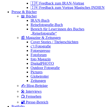
🇮🇷 Feedback zum IRAN-Vortrag
🇮🇳 Feedback zum Vortrag Magisches INDIEN
Presse & Bücher
📖 Bücher
IRAN-Buch
Reisefotografie-Buch
Bereich für Leser:innen des Buches
„Reisefotografie“
📰 Magazine & Zeitungen
Cover Stories / Titelgeschichten
c’t Fotografie
Fotoespresso
Fotoforum
foto Magazin
DigitalPHOTO
Outdoor Fotografie
Pictures
Globetrotter
Zeitungen
✍️ Blog-Beiträge
🎤 Interviews
📺 Fernsehen
🔐 Presse-Bereich
Portfolio