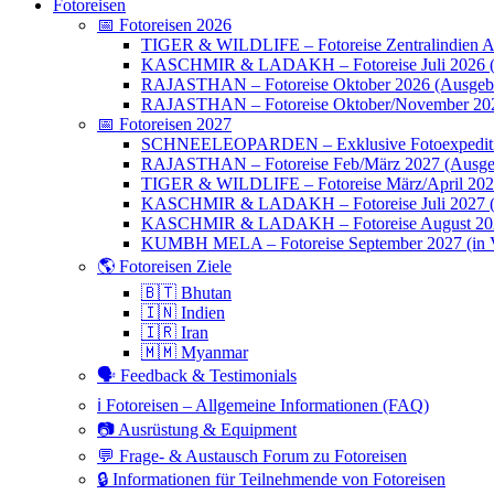
Fotoreisen
📅 Fotoreisen 2026
TIGER & WILDLIFE – Fotoreise Zentralindien Ap
KASCHMIR & LADAKH – Fotoreise Juli 2026 (
RAJASTHAN – Fotoreise Oktober 2026 (Ausgebu
RAJASTHAN – Fotoreise Oktober/November 202
📅 Fotoreisen 2027
SCHNEELEOPARDEN – Exklusive Fotoexpedition
RAJASTHAN – Fotoreise Feb/März 2027 (Ausge
TIGER & WILDLIFE – Fotoreise März/April 20
KASCHMIR & LADAKH – Fotoreise Juli 2027 (we
KASCHMIR & LADAKH – Fotoreise August 20
KUMBH MELA – Fotoreise September 2027 (in V
🌎 Fotoreisen Ziele
🇧🇹 Bhutan
🇮🇳 Indien
🇮🇷 Iran
🇲🇲 Myanmar
🗣 Feedback & Testimonials
ℹ️ Fotoreisen – Allgemeine Informationen (FAQ)
📷 Ausrüstung & Equipment
💬 Frage- & Austausch Forum zu Fotoreisen
🔒 Informationen für Teilnehmende von Fotoreisen