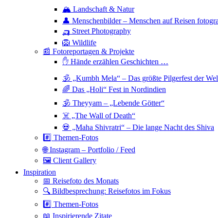
🏔 Landschaft & Natur
👤 Menschenbilder – Menschen auf Reisen fotogra
🛺 Street Photography
🦁 Wildlife
📰 Fotoreportagen & Projekte
✋ Hände erzählen Geschichten …
🕉 „Kumbh Mela“ – Das größte Pilgerfest der Wel
🌈 Das „Holi“ Fest in Nordindien
🕉 Theyyam – „Lebende Götter“
☠️ „The Wall of Death“
💀 „Maha Shivratri“ – Die lange Nacht des Shiva
#️⃣ Themen-Fotos
🌐 Instagram – Portfolio / Feed
🖼 Client Gallery
Inspiration
📅 Reisefoto des Monats
🔍 Bildbesprechung: Reisefotos im Fokus
#️⃣ Themen-Fotos
📖 Inspirierende Zitate