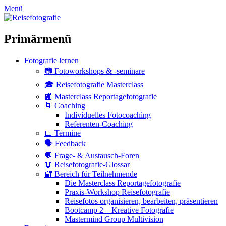
zum
Menü
Inhalt
überspringen
Primärmenü
Fotografie lernen
📷 Fotoworkshops & -seminare
🎓 Reisefotografie Masterclass
📰 Masterclass Reportagefotografie
🌀 Coaching
Individuelles Fotocoaching
Referenten-Coaching
📅 Termine
🗣 Feedback
💬 Frage- & Austausch-Foren
📖 Reisefotografie-Glossar
🔐 Bereich für Teilnehmende
Die Masterclass Reportagefotografie
Praxis-Workshop Reisefotografie
Reisefotos organisieren, bearbeiten, präsentieren
Bootcamp 2 – Kreative Fotografie
Mastermind Group Multivision