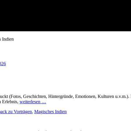
en, Fotoreportagen, Live-Reportagen, Multi
 Indien
uckt (Fotos, Geschichten, Hintergründe, Emotionen, Kulturen u.v.m.). D
n Erlebnis,
weiterlesen …
ack zu Vorträgen
,
Magisches Indien