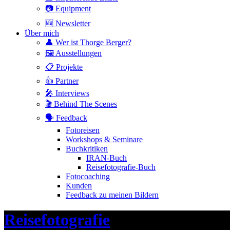
📷 Equipment
🆕 Newsletter
Über mich
👤 Wer ist Thorge Berger?
🖼 Ausstellungen
📋 Projekte
👍 Partner
🎤 Interviews
🎬 Behind The Scenes
🗣 Feedback
Fotoreisen
Workshops & Seminare
Buchkritiken
IRAN-Buch
Reisefotografie-Buch
Fotocoaching
Kunden
Feedback zu meinen Bildern
Header
Reisefotografie
Toggle