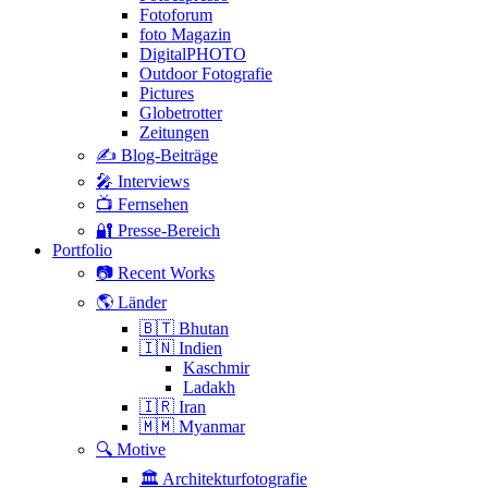
Fotoforum
foto Magazin
DigitalPHOTO
Outdoor Fotografie
Pictures
Globetrotter
Zeitungen
✍️ Blog-Beiträge
🎤 Interviews
📺 Fernsehen
🔐 Presse-Bereich
Portfolio
📷 Recent Works
🌎 Länder
🇧🇹 Bhutan
🇮🇳 Indien
Kaschmir
Ladakh
🇮🇷 Iran
🇲🇲 Myanmar
🔍 Motive
🏛 Architekturfotografie