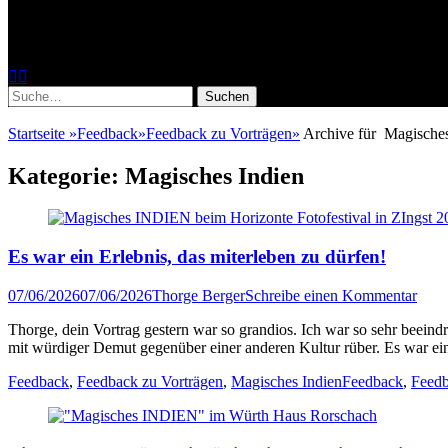
Fotoworkshops, Fotoreisen, Reisereportag
Facebook
Instagram
Suche
nach:
Startseite
»
Feedback
»
Feedback zu Vorträgen
»
Archive für
Magisches
Kategorie:
Magisches Indien
Es war ein Erlebnis, das miterleben zu dürfen!
Veröffentlicht
Author
07/06/2026
07/06/2026
Thorge Berger
Schreibe einen Kommentar
am
Thorge, dein Vortrag gestern war so grandios. Ich war so sehr beeindr
mit würdiger Demut gegenüber einer anderen Kultur rüber. Es war ei
Kategorien
Tags
Feedback
,
Feedback zu Vorträgen
,
Magisches Indien
Feedback
,
Feedb