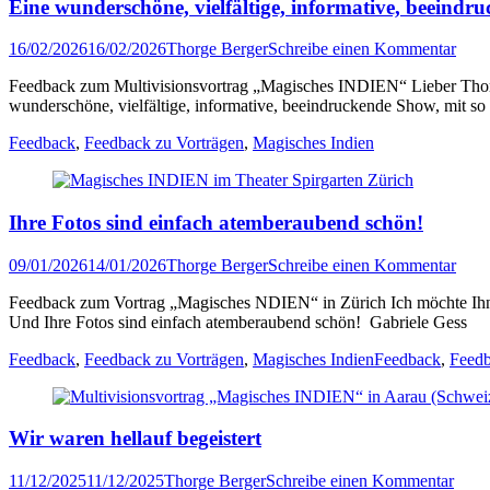
Eine wunderschöne, vielfältige, informative, beeindr
Veröffentlicht
Author
16/02/2026
16/02/2026
Thorge Berger
Schreibe einen Kommentar
am
Feedback zum Multivisionsvortrag „Magisches INDIEN“ Lieber Thorge
wunderschöne, vielfältige, informative, beeindruckende Show, mit so
Kategorien
Feedback
,
Feedback zu Vorträgen
,
Magisches Indien
Ihre Fotos sind einfach atemberaubend schön!
Veröffentlicht
Author
09/01/2026
14/01/2026
Thorge Berger
Schreibe einen Kommentar
am
Feedback zum Vortrag „Magisches NDIEN“ in Zürich Ich möchte Ihnen n
Und Ihre Fotos sind einfach atemberaubend schön! Gabriele Gess
Kategorien
Tags
Feedback
,
Feedback zu Vorträgen
,
Magisches Indien
Feedback
,
Feedb
Wir waren hellauf begeistert
Veröffentlicht
Author
11/12/2025
11/12/2025
Thorge Berger
Schreibe einen Kommentar