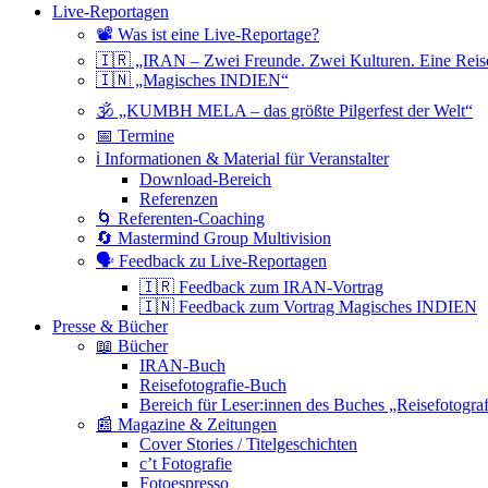
Live-Reportagen
📽 Was ist eine Live-Reportage?
🇮🇷 „IRAN – Zwei Freunde. Zwei Kulturen. Eine Reis
🇮🇳 „Magisches INDIEN“
🕉 „KUMBH MELA – das größte Pilgerfest der Welt“
📅 Termine
ℹ️ Informationen & Material für Veranstalter
Download-Bereich
Referenzen
🌀 Referenten-Coaching
🔄 Mastermind Group Multivision
🗣 Feedback zu Live-Reportagen
🇮🇷 Feedback zum IRAN-Vortrag
🇮🇳 Feedback zum Vortrag Magisches INDIEN
Presse & Bücher
📖 Bücher
IRAN-Buch
Reisefotografie-Buch
Bereich für Leser:innen des Buches „Reisefotograf
📰 Magazine & Zeitungen
Cover Stories / Titelgeschichten
c’t Fotografie
Fotoespresso