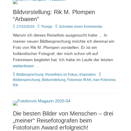
Bildvorstellung: Rik M. Plompen
“Arbaeen”
Veröffentlicht
Author
27/10/2020
Thorge
Schreibe einen Kommentar
am
Warum ich dieses Reisefoto ausgesucht habe … In
meiner neuen Bildbesprechung möchte ich diesmal ein
Foto von Rik M. Plompen vorstellen. Er ist ein
holländischer Fotograf, der mich schon oft auf
Fotoreisen begleitet hat. Ich habe im Laufe der letzten
weiterlesen …
Kategorien
Tags
Bildbesprechung: Reisefotos im Fokus
,
Inspiration
Bildbesprechung
,
Bildvorstellung
,
Fotoreise IRAN
,
Iran-Fotoreise
,
Rik
Die besten Bilder von Menschen – drei
„meiner“ Reisefotografen beim
Fotoforum Award erfolgreich!