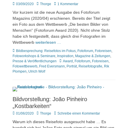
Veröffentlicht
Author
03/09/2020
Thorge
1 Kommentar
am
Vor kurzem ist die neue Ausgabe des Fotoforum
Magazins (2020/04) erschienen. Bereits der Titel zeigt
ein Foto aus dem Wettbewerb „Die besten Bilder von
Menschen“ (Fotoforum Award 2020). Nicht ohne Stolz
habe ich festgestellt, dass gleich drei Fotografen im
Wettbewerb
weiterlesen …
Kategorien
Bildbesprechung: Reisefotos im Fokus
,
Fotoforum
,
Fotoreisen
,
Fotoworkshops & Seminare
,
Inspiration
,
Magazine & Zeitungen
,
Tags
Presse & Veröffentlichungen
Award
,
Fotoforum
,
Fotoreisen
,
Fotowettbewerb
,
Fred Eversmann
,
Porträt
,
Reisefotografie
,
Rik
Plompen
,
Ulrich Wolf
Bildvorstellung: João Pinheiro
„Kostbarkeiten“
Veröffentlicht
Author
01/06/2020
Thorge
Schreibe einen Kommentar
am
Warum ich dieses Reisefoto ausgesucht habe … Es
handelt sich bei Joãos Foto noch einmal um ein Bild von