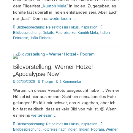
dem Pilgerfest „
Kumbh Mela
“ in Indien. Zugegeben, es
könnte fast überall in Indien entstanden sein. Aber auch
nur „fast“. Denn es
weiterlesen …
Kategorien
Tags
Bildbesprechung: Reisefotos im Fokus
,
Inspiration
Bildbesprechung
,
Details
,
Fotoreise zur Kumbh Mela
,
Indien-
Fotoreise
,
João Pinheiro
Bildvorstellung: Werner Hötzel
„Apocalypse Now“
Veröffentlicht
Author
02/05/2020
Thorge
1 Kommentar
am
Warum ich dieses Reisefoto ausgesucht habe … Werner
Hötzel ist hier aus meiner Sicht ein sensationelles Foto
gelungen! Es fällt mir schwer, das zuzugeben, aber ich
bin fast neidisch, dass es kein Bild von mir ist. 😉 Wenn
es meins
weiterlesen …
Kategorien
Tags
Bildbesprechung: Reisefotos im Fokus
,
Inspiration
Bildbesprechung
,
Fotoreise nach Indien
,
Indien
,
Pooram
,
Werner