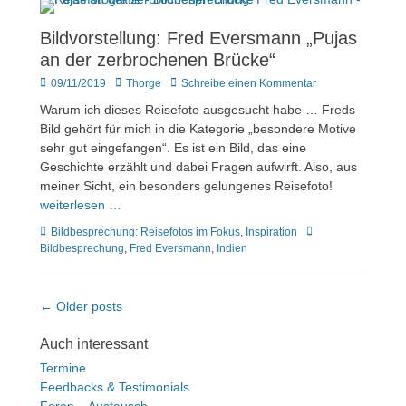
Bildvorstellung: Fred Eversmann „Pujas
an der zerbrochenen Brücke“
Veröffentlicht
Author
09/11/2019
Thorge
Schreibe einen Kommentar
am
Warum ich dieses Reisefoto ausgesucht habe … Freds
Bild gehört für mich in die Kategorie „besondere Motive
sehr gut eingefangen“. Es ist ein Bild, das eine
Geschichte erzählt und dabei Fragen aufwirft. Also, aus
meiner Sicht, ein besonders gelungenes Reisefoto!
weiterlesen …
Kategorien
Tags
Bildbesprechung: Reisefotos im Fokus
,
Inspiration
Bildbesprechung
,
Fred Eversmann
,
Indien
Beitragsnavigation
← Older posts
Auch interessant
Termine
Feedbacks & Testimonials