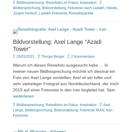
Kategorien
Tags
Bildbesprechung: Reisefotos im Fokus
,
Inspiration
Bildbesprechung
,
Bildvorstellung
,
Fotoreise nach Ladakh
,
Hände
,
Jürgen Neitsch
,
Ladakh-Fotoreise
,
Reisefotografie
Bildvorstellung: Axel Lange “Azadi
Tower”
Veröffentlicht
Author
20/01/2021
Thorge Berger
2 Kommentare
am
Warum ich dieses Reisefoto ausgesucht habe … In
meiner neuen Bildbesprechung möchte ich diesmal ein
Foto von Axel Lange vorstellen. Axel ist ein toller und
sehr vielseitiger Fotograf aus Norddeutschland, der mich
2019 auf einer Fotoreise in den Iran begleitet hat. Sein
weiterlesen …
Kategorien
Tags
Bildbesprechung: Reisefotos im Fokus
,
Inspiration
Axel
Lange
,
Bildbesprechung
,
Bildvorstellung
,
Fotoreise IRAN
,
Iran-
Fotoreise