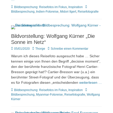
Kategorien
Tags
Bildbesprechung: Reisefotos im Fokus
,
Inspiration
Bildbesprechung
,
Indien-Fotoreise
,
Midori Ilgert
,
Reisefotografie
Bildvorstellung: Wolfgang Kürner „Die
Sonne im Netz“
Veröffentlicht
Author
05/01/2020
Thorge
Schreibe einen Kommentar
am
Warum ich dieses Reisefoto ausgesucht habe … Sicher
kennen einige von Ihnen den Begriff „decisive moment“,
den der berühmte französische Fotograf Henri Cartier-
Bresson geprägt hat!? Cartier-Bresson war (u.a.) ein
berühmter Street-Fotograf und der Überzeugung, dass
es für Fotografen diesen „entscheidenden
weiterlesen …
Kategorien
Tags
Bildbesprechung: Reisefotos im Fokus
,
Inspiration
Bildbesprechung
,
Myanmar-Fotoreise
,
Reisefotografie
,
Wolfgang
Kürner