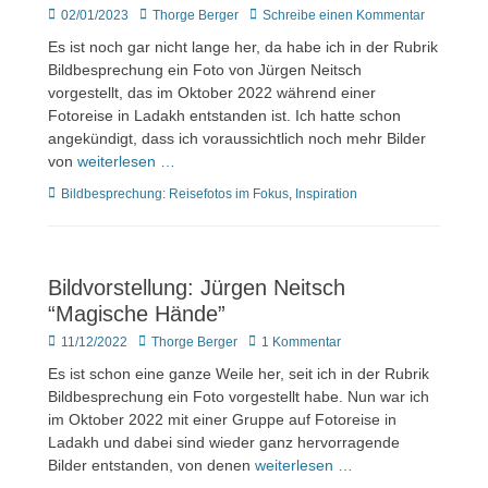
Veröffentlicht
Author
02/01/2023
Thorge Berger
Schreibe einen Kommentar
am
Es ist noch gar nicht lange her, da habe ich in der Rubrik
Bildbesprechung ein Foto von Jürgen Neitsch
vorgestellt, das im Oktober 2022 während einer
Fotoreise in Ladakh entstanden ist. Ich hatte schon
angekündigt, dass ich voraussichtlich noch mehr Bilder
von
weiterlesen …
Kategorien
Bildbesprechung: Reisefotos im Fokus
,
Inspiration
Bildvorstellung: Jürgen Neitsch
“Magische Hände”
Veröffentlicht
Author
11/12/2022
Thorge Berger
1 Kommentar
am
Es ist schon eine ganze Weile her, seit ich in der Rubrik
Bildbesprechung ein Foto vorgestellt habe. Nun war ich
im Oktober 2022 mit einer Gruppe auf Fotoreise in
Ladakh und dabei sind wieder ganz hervorragende
Bilder entstanden, von denen
weiterlesen …