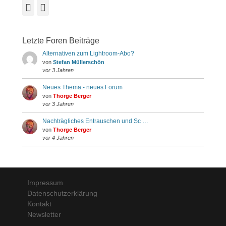
Facebook
Instagram
Letzte Foren Beiträge
Alternativen zum Lightroom-Abo?
von
Stefan Müllerschön
vor 3 Jahren
Neues Thema - neues Forum
von
Thorge Berger
vor 3 Jahren
Nachträgliches Entrauschen und Sc …
von
Thorge Berger
vor 4 Jahren
Impressum
Datenschutzerklärung
Kontakt
Newsletter