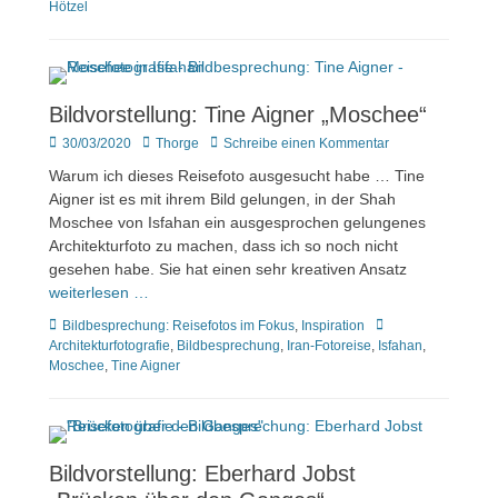
Hötzel
Bildvorstellung: Tine Aigner „Moschee“
Veröffentlicht
Author
30/03/2020
Thorge
Schreibe einen Kommentar
am
Warum ich dieses Reisefoto ausgesucht habe … Tine
Aigner ist es mit ihrem Bild gelungen, in der Shah
Moschee von Isfahan ein ausgesprochen gelungenes
Architekturfoto zu machen, dass ich so noch nicht
gesehen habe. Sie hat einen sehr kreativen Ansatz
weiterlesen …
Kategorien
Tags
Bildbesprechung: Reisefotos im Fokus
,
Inspiration
Architekturfotografie
,
Bildbesprechung
,
Iran-Fotoreise
,
Isfahan
,
Moschee
,
Tine Aigner
Bildvorstellung: Eberhard Jobst