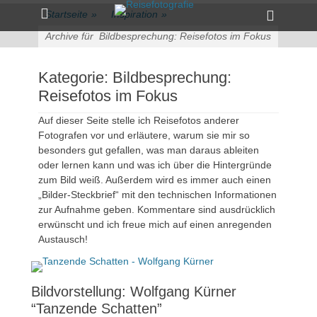
Primärmenü
zum
Heade
Startseite
»
Inspiration
»
Inhalt
Toggle
überspringen
Archive für
Bildbesprechung: Reisefotos im Fokus
Kategorie:
Bildbesprechung:
Reisefotos im Fokus
Auf dieser Seite stelle ich Reisefotos anderer
Fotografen vor und erläutere, warum sie mir so
besonders gut gefallen, was man daraus ableiten
oder lernen kann und was ich über die Hintergründe
zum Bild weiß. Außerdem wird es immer auch einen
„Bilder-Steckbrief“ mit den technischen Informationen
zur Aufnahme geben. Kommentare sind ausdrücklich
erwünscht und ich freue mich auf einen anregenden
Austausch!
Bildvorstellung: Wolfgang Kürner
“Tanzende Schatten”