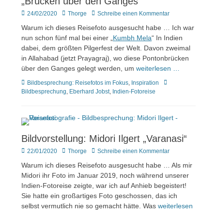
„Brücken über den Ganges“
Veröffentlicht
Author
24/02/2020
Thorge
Schreibe einen Kommentar
am
Warum ich dieses Reisefoto ausgesucht habe … Ich war
nun schon fünf mal bei einer „
Kumbh Mela
“ In Indien
dabei, dem größten Pilgerfest der Welt. Davon zweimal
in Allahabad (jetzt Prayagraj), wo diese Pontonbrücken
über den Ganges gelegt werden, um
weiterlesen …
Kategorien
Tags
Bildbesprechung: Reisefotos im Fokus
,
Inspiration
Bildbesprechung
,
Eberhard Jobst
,
Indien-Fotoreise
Bildvorstellung: Midori Ilgert „Varanasi“
Veröffentlicht
Author
22/01/2020
Thorge
Schreibe einen Kommentar
am
Warum ich dieses Reisefoto ausgesucht habe … Als mir
Midori ihr Foto im Januar 2019, noch während unserer
Indien-Fotoreise zeigte, war ich auf Anhieb begeistert!
Sie hatte ein großartiges Foto geschossen, das ich
selbst vermutlich nie so gemacht hätte. Was
weiterlesen
…