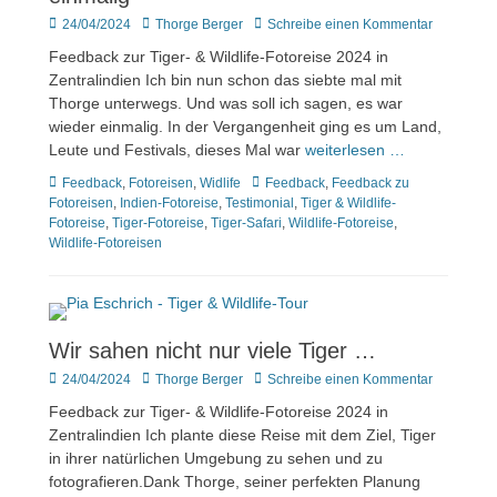
Veröffentlicht
Author
24/04/2024
Thorge Berger
Schreibe einen Kommentar
am
Feedback zur Tiger- & Wildlife-Fotoreise 2024 in
Zentralindien Ich bin nun schon das siebte mal mit
Thorge unterwegs. Und was soll ich sagen, es war
wieder einmalig. In der Vergangenheit ging es um Land,
Leute und Festivals, dieses Mal war
weiterlesen …
Kategorien
Tags
Feedback
,
Fotoreisen
,
Widlife
Feedback
,
Feedback zu
Fotoreisen
,
Indien-Fotoreise
,
Testimonial
,
Tiger & Wildlife-
Fotoreise
,
Tiger-Fotoreise
,
Tiger-Safari
,
Wildlife-Fotoreise
,
Wildlife-Fotoreisen
Wir sahen nicht nur viele Tiger …
Veröffentlicht
Author
24/04/2024
Thorge Berger
Schreibe einen Kommentar
am
Feedback zur Tiger- & Wildlife-Fotoreise 2024 in
Zentralindien Ich plante diese Reise mit dem Ziel, Tiger
in ihrer natürlichen Umgebung zu sehen und zu
fotografieren.Dank Thorge, seiner perfekten Planung