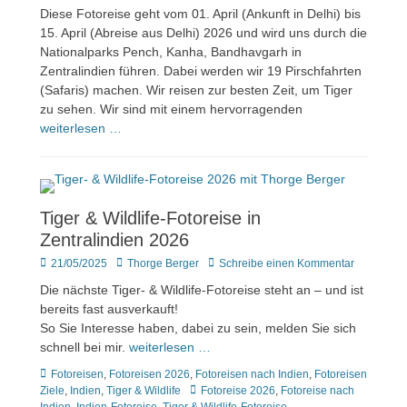
Diese Fotoreise geht vom 01. April (Ankunft in Delhi) bis
15. April (Abreise aus Delhi) 2026 und wird uns durch die
Nationalparks Pench, Kanha, Bandhavgarh in
Zentralindien führen. Dabei werden wir 19 Pirschfahrten
(Safaris) machen. Wir reisen zur besten Zeit, um Tiger
zu sehen. Wir sind mit einem hervorragenden
weiterlesen …
Tiger & Wildlife-Fotoreise in
Zentralindien 2026
Veröffentlicht
Author
21/05/2025
Thorge Berger
Schreibe einen Kommentar
am
Die nächste Tiger- & Wildlife-Fotoreise steht an – und ist
bereits fast ausverkauft!
So Sie Interesse haben, dabei zu sein, melden Sie sich
schnell bei mir.
weiterlesen …
Kategorien
Fotoreisen
,
Fotoreisen 2026
,
Fotoreisen nach Indien
,
Fotoreisen
Tags
Ziele
,
Indien
,
Tiger & Wildlife
Fotoreise 2026
,
Fotoreise nach