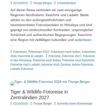
Veröffentlicht
Author
02/10/2025
Thorge Berger
3 Kommentare
am
Auf dieser Reise verbinden wir zwei einzigartige
Regionen Nordindiens: Kaschmir und Ladakh. Beide
zählen zu den außergewöhnlichsten und
faszinierendsten Fotoreisezielen im Himalaya und sind
geprägt von eindrucksvollen Kontrasten, ursprünglicher
Schönheit und authentischen Begegnungen. Kaschmir,
eine Region mit vielfältigen kulturellen und
weiterlesen
…
Kategorien
Fotoreisen
,
Fotoreisen 2027
,
Fotoreisen nach Indien
,
Fotoreisen
Tags
Ziele
,
Kaschmir & Ladakh
Fotoreise
,
Fotoreise 2027
,
Fotoreise
in den Himalaya
,
Fotoreise nach Indien
,
Fotoreise nach Kaschmir
,
Fotoreise nach Ladakh
,
fotoreise nach Zanskar
,
Indien-Fotoreise
,
Ladakh-Fotoreise
Tiger & Wildlife-Fotoreise in
Zentralindien 2027
Veröffentlicht
Author
02/10/2025
Thorge Berger
Schreibe einen Kommentar