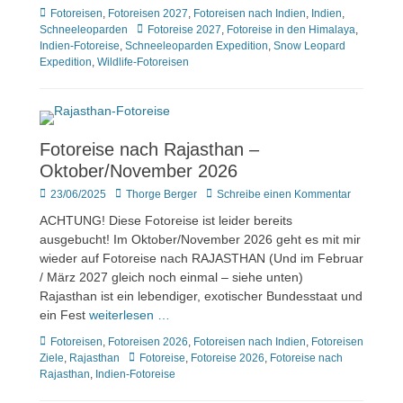
Kategorien
Fotoreisen
,
Fotoreisen 2027
,
Fotoreisen nach Indien
,
Indien
,
Tags
Schneeleoparden
Fotoreise 2027
,
Fotoreise in den Himalaya
,
Indien-Fotoreise
,
Schneeleoparden Expedition
,
Snow Leopard
Expedition
,
Wildlife-Fotoreisen
Fotoreise nach Rajasthan –
Oktober/November 2026
Veröffentlicht
Author
23/06/2025
Thorge Berger
Schreibe einen Kommentar
am
ACHTUNG! Diese Fotoreise ist leider bereits
ausgebucht! Im Oktober/November 2026 geht es mit mir
wieder auf Fotoreise nach RAJASTHAN (Und im Februar
/ März 2027 gleich noch einmal – siehe unten)
Rajasthan ist ein lebendiger, exotischer Bundesstaat und
ein Fest
weiterlesen …
Kategorien
Fotoreisen
,
Fotoreisen 2026
,
Fotoreisen nach Indien
,
Fotoreisen
Tags
Ziele
,
Rajasthan
Fotoreise
,
Fotoreise 2026
,
Fotoreise nach
Rajasthan
,
Indien-Fotoreise