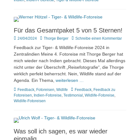
Indien
,
Indien-Fotoreise
,
Tiger & Wildlife-Fotoreise
Für das Gesamtpaket 5 von 5 Sternen!
Veröffentlicht
Author
24/04/2024
Thorge Berger
Schreibe einen Kommentar
am
Feedback zur Tiger- & Wildlife-Fotoreise 2024 in
Zentralindien Meine 4. Fotoreise mit Thorge Berger hat
mich wieder nach Indien gebracht. Dieses Mal allerdings
nicht unter der Überschrift „Reisefotografie“, die Thorge
wirklich perfekt beherrscht. Nein, Wildlife stand auf der
Agenda. Ein Thema,
weiterlesen …
Kategorien
Tags
Feedback
,
Fotoreisen
,
Widlife
Feedback
,
Feedback zu
Fotoreisen
,
Indien-Fotoreise
,
Testimonial
,
Wildlife-Fotoreise
,
Wildlife-Fotoreisen
Was soll ich sagen, es war wieder
einmalig