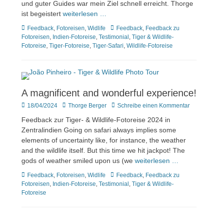
und guter Guides war mein Ziel schnell erreicht. Thorge
ist begeistert
weiterlesen …
Kategorien
Tags
Feedback
,
Fotoreisen
,
Widlife
Feedback
,
Feedback zu
Fotoreisen
,
Indien-Fotoreise
,
Testimonial
,
Tiger & Wildlife-
Fotoreise
,
Tiger-Fotoreise
,
Tiger-Safari
,
Wildlife-Fotoreise
A magnificent and wonderful experience!
Veröffentlicht
Author
18/04/2024
Thorge Berger
Schreibe einen Kommentar
am
Feedback zur Tiger- & Wildlife-Fotoreise 2024 in
Zentralindien Going on safari always implies some
elements of uncertainty like, for instance, the weather
and the wildlife itself. But this time we hit jackpot! The
gods of weather smiled upon us (we
weiterlesen …
Kategorien
Tags
Feedback
,
Fotoreisen
,
Widlife
Feedback
,
Feedback zu
Fotoreisen
,
Indien-Fotoreise
,
Testimonial
,
Tiger & Wildlife-
Fotoreise