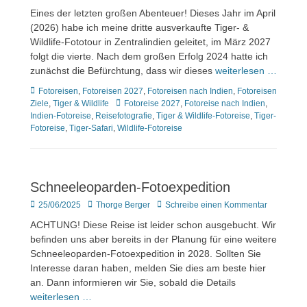
am
Eines der letzten großen Abenteuer! Dieses Jahr im April
(2026) habe ich meine dritte ausverkaufte Tiger- &
Wildlife-Fototour in Zentralindien geleitet, im März 2027
folgt die vierte. Nach dem großen Erfolg 2024 hatte ich
zunächst die Befürchtung, dass wir dieses
weiterlesen …
Kategorien
Fotoreisen
,
Fotoreisen 2027
,
Fotoreisen nach Indien
,
Fotoreisen
Tags
Ziele
,
Tiger & Wildlife
Fotoreise 2027
,
Fotoreise nach Indien
,
Indien-Fotoreise
,
Reisefotografie
,
Tiger & Wildlife-Fotoreise
,
Tiger-
Fotoreise
,
Tiger-Safari
,
Wildlife-Fotoreise
Schneeleoparden-Fotoexpedition
Veröffentlicht
Author
25/06/2025
Thorge Berger
Schreibe einen Kommentar
am
ACHTUNG! Diese Reise ist leider schon ausgebucht. Wir
befinden uns aber bereits in der Planung für eine weitere
Schneeleoparden-Fotoexpedition in 2028. Sollten Sie
Interesse daran haben, melden Sie dies am beste hier
an. Dann informieren wir Sie, sobald die Details
weiterlesen …