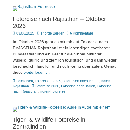
Fotoreise nach Rajasthan – Oktober
2026
Veröffentlicht
Author
03/06/2025
Thorge Berger
6 Kommentare
am
Im Oktober 2026 geht es mit mir auf Fotoreise nach
RAJASTHAN Rajasthan ist ein lebendiger, exotischer
Bundesstaat und ein Fest für die Sinne! Mitunter
wuselig, quirlig und ziemlich touristisch, und dann wieder
beschaulich, ländlich und noch wenig überlaufen. Genau
diese
weiterlesen …
Kategorien
Fotoreisen
,
Fotoreisen 2026
,
Fotoreisen nach Indien
,
Indien
,
Tags
Rajasthan
Fotoreise 2026
,
Fotoreise nach Indien
,
Fotoreise
nach Rajasthan
,
Indien-Fotoreise
Tiger- & Wildlife-Fotoreise in
Zentralindien