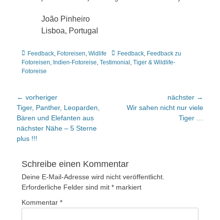
João Pinheiro
Lisboa, Portugal
Kategorien
Tags
Feedback
,
Fotoreisen
,
Widlife
Feedback
,
Feedback zu
Fotoreisen
,
Indien-Fotoreise
,
Testimonial
,
Tiger & Wildlife-
Fotoreise
Beitragsnavigation
← vorheriger
nächster →
Vorheriger
nächster
Tiger, Panther, Leoparden,
Wir sahen nicht nur viele
Beitrag:
Beitrag:
Bären und Elefanten aus
Tiger …
nächster Nähe – 5 Sterne
plus !!!
Schreibe einen Kommentar
Deine E-Mail-Adresse wird nicht veröffentlicht.
Erforderliche Felder sind mit
*
markiert
Kommentar
*