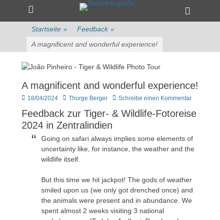
Primärmenü
zum
Heade
Inhalt
Toggle
überspringen
Startseite
»
Feedback
»
A magnificent and wonderful experience!
A magnificent and wonderful experience!
Veröffentlicht
Author
18/04/2024
Thorge Berger
Schreibe einen Kommentar
am
Feedback zur Tiger- & Wildlife-Fotoreise
2024 in Zentralindien
Going on safari always implies some elements of
uncertainty like, for instance, the weather and the
wildlife itself.
But this time we hit jackpot! The gods of weather
smiled upon us (we only got drenched once) and
the animals were present and in abundance. We
spent almost 2 weeks visiting 3 national