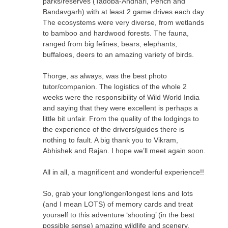
parks/reserves (Tadoba-Andhari, Pench and
Bandavgarh) with at least 2 game drives each day.
The ecosystems were very diverse, from wetlands
to bamboo and hardwood forests. The fauna,
ranged from big felines, bears, elephants,
buffaloes, deers to an amazing variety of birds.
Thorge, as always, was the best photo
tutor/companion. The logistics of the whole 2
weeks were the responsibility of Wild World India
and saying that they were excellent is perhaps a
little bit unfair. From the quality of the lodgings to
the experience of the drivers/guides there is
nothing to fault. A big thank you to Vikram,
Abhishek and Rajan. I hope we’ll meet again soon.
All in all, a magnificent and wonderful experience!!
So, grab your long/longer/longest lens and lots
(and I mean LOTS) of memory cards and treat
yourself to this adventure ‘shooting’ (in the best
possible sense) amazing wildlife and scenery.