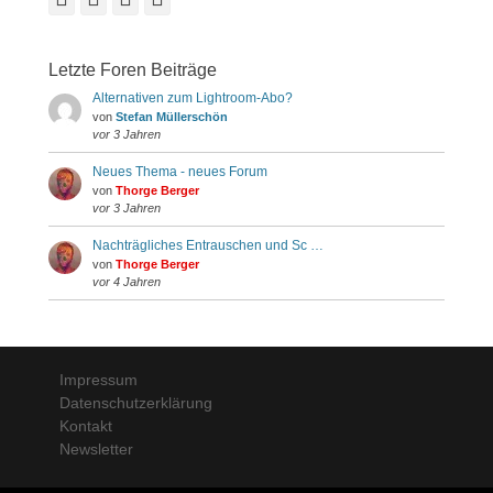
Letzte Foren Beiträge
Alternativen zum Lightroom-Abo?
von
Stefan Müllerschön
vor 3 Jahren
Neues Thema - neues Forum
von
Thorge Berger
vor 3 Jahren
Nachträgliches Entrauschen und Sc …
von
Thorge Berger
vor 4 Jahren
Impressum
Datenschutzerklärung
Kontakt
Newsletter