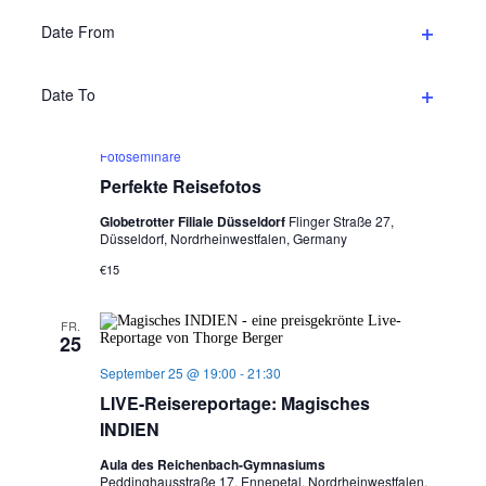
Nordrheinwestfalen, Germany
öffnen
Date From
€15
Filter
öffnen
DO.
Date To
24
Filter
September 24 @ 17:00
-
19:00
Fotoworkshops &
öffnen
Fotoseminare
Perfekte Reisefotos
Globetrotter Filiale Düsseldorf
Flinger Straße 27,
Düsseldorf, Nordrheinwestfalen, Germany
€15
FR.
25
September 25 @ 19:00
-
21:30
LIVE-Reisereportage: Magisches
INDIEN
Aula des Reichenbach-Gymnasiums
Peddinghausstraße 17, Ennepetal, Nordrheinwestfalen,