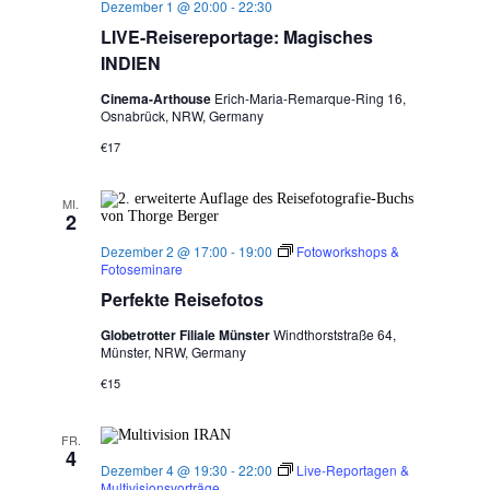
Dezember 1 @ 20:00
-
22:30
LIVE-Reisereportage: Magisches
INDIEN
Cinema-Arthouse
Erich-Maria-Remarque-Ring 16,
Osnabrück, NRW, Germany
€17
MI.
2
Dezember 2 @ 17:00
-
19:00
Fotoworkshops &
Fotoseminare
Perfekte Reisefotos
Globetrotter Filiale Münster
Windthorststraße 64,
Münster, NRW, Germany
€15
FR.
4
Dezember 4 @ 19:30
-
22:00
Live-Reportagen &
Multivisionsvorträge