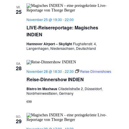
MI.
25
November 25 @ 19:30
-
22:00
LIVE-Reisereportage: Magisches
INDIEN
Hannover Airport – Skylight
Flughafenstr. 4,
Langenhagen, Niedersachsen, Deutschland
SA.
28
November 28 @ 18:30
-
22:30
Reise-Dinnershows
Reise-Dinnershow INDIEN
Bistro im Maxhaus
Citadellstraße 2, Düsseldorf,
Nordrheinwestfalen, Germany
€99
SO.
29
November 29 @ 17:00
-
19:30