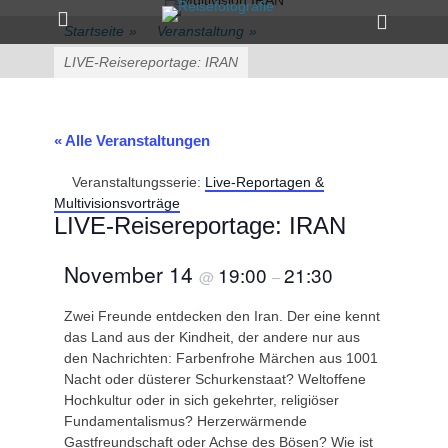
Primärmenü
zum
Heade
Inhalt
Startseite
»
Veranstaltung
»
Toggle
überspringen
LIVE-Reisereportage: IRAN
« Alle Veranstaltungen
Veranstaltungsserie:
Live-Reportagen &
Multivisionsvorträge
LIVE-Reisereportage: IRAN
November 14
19:00
21:30
@
–
Zwei Freunde entdecken den Iran. Der eine kennt
das Land aus der Kindheit, der andere nur aus
den Nachrichten: Farbenfrohe Märchen aus 1001
Nacht oder düsterer Schurkenstaat? Weltoffene
Hochkultur oder in sich gekehrter, religiöser
Fundamentalismus? Herzerwärmende
Gastfreundschaft oder Achse des Bösen? Wie ist