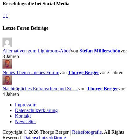
Reisefotografie bei Social Media
Facebook
Instagram
Letzte Foren Beiträge
Alternativen zum Lightroom-Abo?
von
Stefan Müllerschön
vor
3 Jahren
Neues Thema - neues Forum
von
Thorge Berger
vor 3 Jahren
Nachträgliches Entrauschen und Sc …
von
Thorge Berger
vor
4 Jahren
Impressum
Datenschutzerklärung
Kontakt
Newsletter
Copyright © 2026 Thorge Berger |
Reisefotografie
. All Rights
Reserved.
Datenschutzerklärung