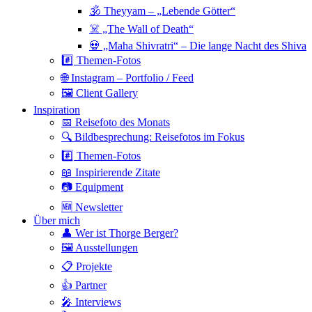
🕉 Theyyam – „Lebende Götter“
☠️ „The Wall of Death“
💀 „Maha Shivratri“ – Die lange Nacht des Shiva
#️⃣ Themen-Fotos
🌐 Instagram – Portfolio / Feed
🖼 Client Gallery
Inspiration
📅 Reisefoto des Monats
🔍 Bildbesprechung: Reisefotos im Fokus
#️⃣ Themen-Fotos
📖 Inspirierende Zitate
📷 Equipment
🆕 Newsletter
Über mich
👤 Wer ist Thorge Berger?
🖼 Ausstellungen
📋 Projekte
👍 Partner
🎤 Interviews