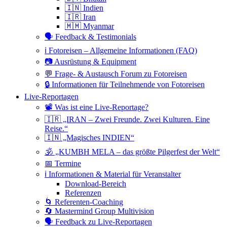
🇮🇳 Indien
🇮🇷 Iran
🇲🇲 Myanmar
🗣 Feedback & Testimonials
ℹ️ Fotoreisen – Allgemeine Informationen (FAQ)
📷 Ausrüstung & Equipment
💬 Frage- & Austausch Forum zu Fotoreisen
🔒 Informationen für Teilnehmende von Fotoreisen
Live-Reportagen
📽 Was ist eine Live-Reportage?
🇮🇷 „IRAN – Zwei Freunde. Zwei Kulturen. Eine
Reise.“
🇮🇳 „Magisches INDIEN“
🕉 „KUMBH MELA – das größte Pilgerfest der Welt“
📅 Termine
ℹ️ Informationen & Material für Veranstalter
Download-Bereich
Referenzen
🌀 Referenten-Coaching
🔄 Mastermind Group Multivision
🗣 Feedback zu Live-Reportagen