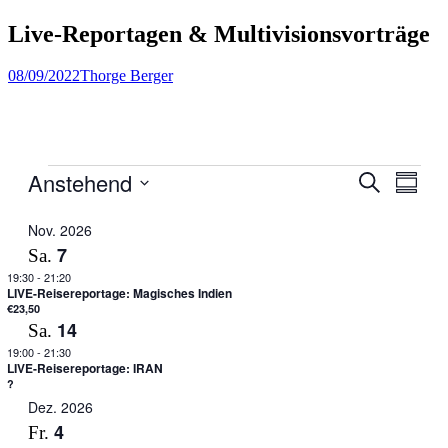
Live-Reportagen & Multivisionsvorträge
Veröffentlicht
Author
08/09/2022
Thorge Berger
am
Veranstaltungen
Anstehend
Veranstal
Veran
Suche
Zusamm
Ansic
Suche
Datum
Navig
auswählen.
Nov. 2026
und
7
Sa.
Ansichten
19:30
-
21:20
Navigati
LIVE-Reisereportage: Magisches Indien
€23,50
14
Sa.
19:00
-
21:30
LIVE-Reisereportage: IRAN
?
Dez. 2026
4
Fr.