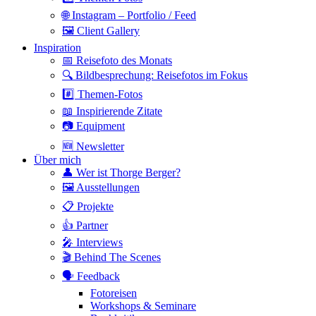
🌐 Instagram – Portfolio / Feed
🖼 Client Gallery
Inspiration
📅 Reisefoto des Monats
🔍 Bildbesprechung: Reisefotos im Fokus
#️⃣ Themen-Fotos
📖 Inspirierende Zitate
📷 Equipment
🆕 Newsletter
Über mich
👤 Wer ist Thorge Berger?
🖼 Ausstellungen
📋 Projekte
👍 Partner
🎤 Interviews
🎬 Behind The Scenes
🗣 Feedback
Fotoreisen
Workshops & Seminare