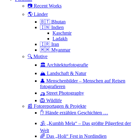
📷 Recent Works
🌎 Länder
🇧🇹 Bhutan
🇮🇳 Indien
Kaschmir
Ladakh
🇮🇷 Iran
🇲🇲 Myanmar
🔍 Motive
🏛 Architekturfotografie
🏔 Landschaft & Natur
👤 Menschenbilder – Menschen auf Reisen
fotografieren
🛺 Street Photography
🦁 Wildlife
📰 Fotoreportagen & Projekte
✋ Hände erzählen Geschichten …
🕉 „Kumbh Mela“ – Das größte Pilgerfest der
Welt
🌈 Das „Holi“ Fest in Nordindien