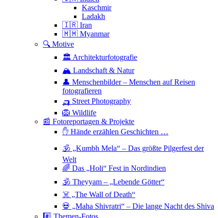
Kaschmir
Ladakh
🇮🇷 Iran
🇲🇲 Myanmar
🔍 Motive
🏛 Architekturfotografie
🏔 Landschaft & Natur
👤 Menschenbilder – Menschen auf Reisen
fotografieren
🛺 Street Photography
🦁 Wildlife
📰 Fotoreportagen & Projekte
✋ Hände erzählen Geschichten …
🕉 „Kumbh Mela“ – Das größte Pilgerfest der
Welt
🌈 Das „Holi“ Fest in Nordindien
🕉 Theyyam – „Lebende Götter“
☠️ „The Wall of Death“
💀 „Maha Shivratri“ – Die lange Nacht des Shiva
#️⃣ Themen-Fotos