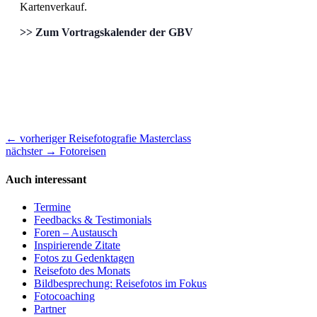
Kartenverkauf.
>> Zum Vortragskalender der GBV
Beitragsnavigation
Vorheriger
← vorheriger
Reisefotografie Masterclass
nächster
Beitrag:
nächster →
Fotoreisen
Beitrag:
Auch interessant
Termine
Feedbacks & Testimonials
Foren – Austausch
Inspirierende Zitate
Fotos zu Gedenktagen
Reisefoto des Monats
Bildbesprechung: Reisefotos im Fokus
Fotocoaching
Partner