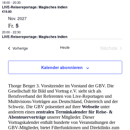
18:00
-
20:30
LIVE-Reisereportage: Magisches Indien
€19.80
Nov. 2027
5
Fr.
20:00
-
22:30
LIVE-Reisereportage: Magisches Indien
Heute
Nächste
Veranstaltungen
Vorherige
Veranstal
Kalender abonnieren
Thorge Berger 3. Vorsitzender im Vorstand der GBV. Die
Gesellschaft für Bild und Vortrag e.V. sieht sich als
Berufsverband der Referenten von Live-Reportagen und
Multivisions-Vorträgen aus Deutschland, Österreich und der
Schweiz. Die GBV präsentiert auf ihrer
Webseite
unter
anderem einen
zentralen Terminkalender für Reise- &
Abenteuervorträge
unserer Mitglieder. Dieser
Vortragskalender enthält hunderte von Veranstaltungen der
GBV-Mitglieder, bietet Filterfunktionen und Direktlinks zum