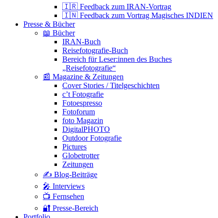
🇮🇷 Feedback zum IRAN-Vortrag
🇮🇳 Feedback zum Vortrag Magisches INDIEN
Presse & Bücher
📖 Bücher
IRAN-Buch
Reisefotografie-Buch
Bereich für Leser:innen des Buches
„Reisefotografie“
📰 Magazine & Zeitungen
Cover Stories / Titelgeschichten
c’t Fotografie
Fotoespresso
Fotoforum
foto Magazin
DigitalPHOTO
Outdoor Fotografie
Pictures
Globetrotter
Zeitungen
✍️ Blog-Beiträge
🎤 Interviews
📺 Fernsehen
🔐 Presse-Bereich
Portfolio