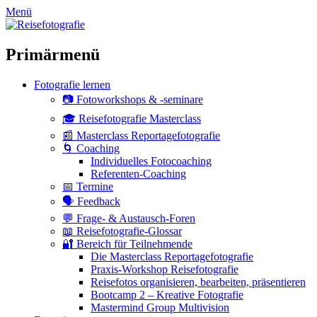
zum
Menü
Inhalt
überspringen
Primärmenü
Fotografie lernen
📷 Fotoworkshops & -seminare
🎓 Reisefotografie Masterclass
📰 Masterclass Reportagefotografie
🌀 Coaching
Individuelles Fotocoaching
Referenten-Coaching
📅 Termine
🗣 Feedback
💬 Frage- & Austausch-Foren
📖 Reisefotografie-Glossar
🔐 Bereich für Teilnehmende
Die Masterclass Reportagefotografie
Praxis-Workshop Reisefotografie
Reisefotos organisieren, bearbeiten, präsentieren
Bootcamp 2 – Kreative Fotografie
Mastermind Group Multivision