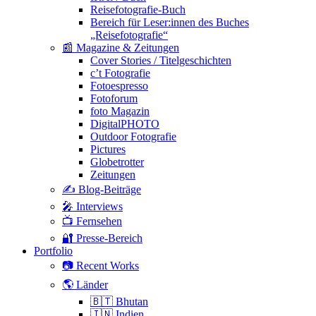
Reisefotografie-Buch
Bereich für Leser:innen des Buches
„Reisefotografie“
📰 Magazine & Zeitungen
Cover Stories / Titelgeschichten
c’t Fotografie
Fotoespresso
Fotoforum
foto Magazin
DigitalPHOTO
Outdoor Fotografie
Pictures
Globetrotter
Zeitungen
✍️ Blog-Beiträge
🎤 Interviews
📺 Fernsehen
🔐 Presse-Bereich
Portfolio
📷 Recent Works
🌎 Länder
🇧🇹 Bhutan
🇮🇳 Indien