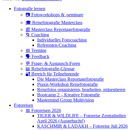
Hoch
Fotografie lernen
scrollen
📷 Fotoworkshops & -seminare
🎓 Reisefotografie Masterclass
📰 Masterclass Reportagefotografie
🌀 Coaching
Individuelles Fotocoaching
Referenten-Coaching
📅 Termine
🗣 Feedback
💬 Frage- & Austausch-Foren
📖 Reisefotografie-Glossar
🔐 Bereich für Teilnehmende
Die Masterclass Reportagefotografie
Praxis-Workshop Reisefotografie
Reisefotos organisieren, bearbeiten, präsentieren
Bootcamp 2 – Kreative Fotografie
Mastermind Group Multivision
Fotoreisen
📅 Fotoreisen 2026
TIGER & WILDLIFE – Fotoreise Zentralindien
April 2026 (Ausgebucht!)
KASCHMIR & LADAKH – Fotoreise Juli 2026