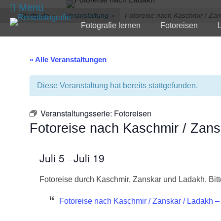
zum
Menü
Startseite
»
Veranstaltung
»
Fotoreise nach Kaschmir / Zan
Inhalt
Primärmenü
Fotografie lernen
Fotoreisen
überspringen
« Alle Veranstaltungen
Diese Veranstaltung hat bereits stattgefunden.
Veranstaltungsserie:
Fotoreisen
Fotoreise nach Kaschmir / Zans
Juli 5
Juli 19
–
Fotoreise durch Kaschmir, Zanskar und Ladakh. Bitte
Fotoreise nach Kaschmir / Zanskar / Ladakh –