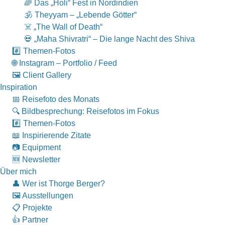
🌈 Das „Holi“ Fest in Nordindien
🕉 Theyyam – „Lebende Götter“
☠️ „The Wall of Death“
💀 „Maha Shivratri“ – Die lange Nacht des Shiva
#️⃣ Themen-Fotos
🌐 Instagram – Portfolio / Feed
🖼 Client Gallery
Inspiration
📅 Reisefoto des Monats
🔍 Bildbesprechung: Reisefotos im Fokus
#️⃣ Themen-Fotos
📖 Inspirierende Zitate
📷 Equipment
🆕 Newsletter
Über mich
👤 Wer ist Thorge Berger?
🖼 Ausstellungen
📋 Projekte
👍 Partner