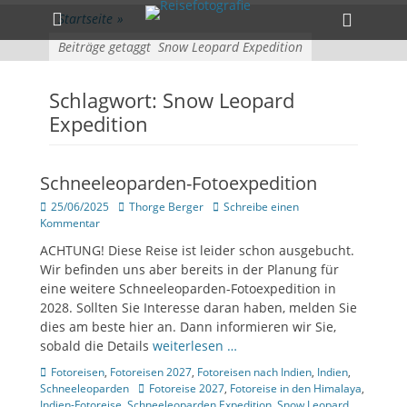
Primärmenü
zum
Heade
Startseite
»
Inhalt
Toggle
überspringen
Beiträge getaggt
Snow Leopard Expedition
Schlagwort:
Snow Leopard
Expedition
Schneeleoparden-Fotoexpedition
Veröffentlicht
Author
25/06/2025
Thorge Berger
Schreibe einen
am
Kommentar
ACHTUNG! Diese Reise ist leider schon ausgebucht.
Wir befinden uns aber bereits in der Planung für
eine weitere Schneeleoparden-Fotoexpedition in
2028. Sollten Sie Interesse daran haben, melden Sie
dies am beste hier an. Dann informieren wir Sie,
sobald die Details
weiterlesen …
Kategorien
Fotoreisen
,
Fotoreisen 2027
,
Fotoreisen nach Indien
,
Indien
,
Tags
Schneeleoparden
Fotoreise 2027
,
Fotoreise in den Himalaya
,
Indien-Fotoreise
,
Schneeleoparden Expedition
,
Snow Leopard