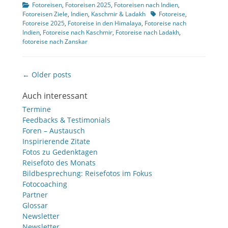
Kategorien
Fotoreisen
,
Fotoreisen 2025
,
Fotoreisen nach Indien
,
Tags
Fotoreisen Ziele
,
Indien
,
Kaschmir & Ladakh
Fotoreise
,
Fotoreise 2025
,
Fotoreise in den Himalaya
,
Fotoreise nach
Indien
,
Fotoreise nach Kaschmir
,
Fotoreise nach Ladakh
,
fotoreise nach Zanskar
Beitragsnavigation
← Older posts
Auch interessant
Termine
Feedbacks & Testimonials
Foren – Austausch
Inspirierende Zitate
Fotos zu Gedenktagen
Reisefoto des Monats
Bildbesprechung: Reisefotos im Fokus
Fotocoaching
Partner
Glossar
Newsletter
Newsletter