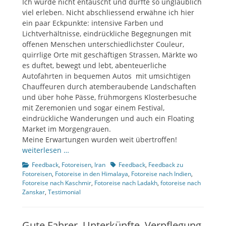
Ich wurde nicht entäuscht und durfte so unglaublich
viel erleben. Nicht abschliessend erwähne ich hier
ein paar Eckpunkte: intensive Farben und
Lichtverhältnisse, eindrückliche Begegnungen mit
offenen Menschen unterschiedlichster Couleur,
quirrlige Orte mit geschäftigen Strassen, Märkte wo
es duftet, bewegt und lebt, abenteuerliche
Autofahrten in bequemen Autos mit umsichtigen
Chauffeuren durch atemberaubende Landschaften
und über hohe Pässe, frühmorgens Klosterbesuche
mit Zeremonien und sogar einem Festival,
eindrückliche Wanderungen und auch ein Floating
Market im Morgengrauen.
Meine Erwartungen wurden weit übertroffen!
weiterlesen …
Kategorien
Tags
Feedback
,
Fotoreisen
,
Iran
Feedback
,
Feedback zu
Fotoreisen
,
Fotoreise in den Himalaya
,
Fotoreise nach Indien
,
Fotoreise nach Kaschmir
,
Fotoreise nach Ladakh
,
fotoreise nach
Zanskar
,
Testimonial
Gute Fahrer, Unterkünfte, Verpflegung,