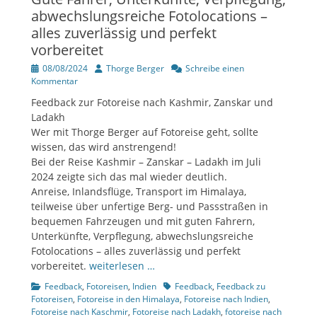
abwechslungsreiche Fotolocations –
alles zuverlässig und perfekt
vorbereitet
Veröffentlicht
Author
08/08/2024
Thorge Berger
Schreibe einen
am
Kommentar
Feedback zur Fotoreise nach Kashmir, Zanskar und
Ladakh
Wer mit Thorge Berger auf Fotoreise geht, sollte
wissen, das wird anstrengend!
Bei der Reise Kashmir – Zanskar – Ladakh im Juli
2024 zeigte sich das mal wieder deutlich.
Anreise, Inlandsflüge, Transport im Himalaya,
teilweise über unfertige Berg- und Passstraßen in
bequemen Fahrzeugen und mit guten Fahrern,
Unterkünfte, Verpflegung, abwechslungsreiche
Fotolocations – alles zuverlässig und perfekt
vorbereitet.
weiterlesen …
Kategorien
Tags
Feedback
,
Fotoreisen
,
Indien
Feedback
,
Feedback zu
Fotoreisen
,
Fotoreise in den Himalaya
,
Fotoreise nach Indien
,
Fotoreise nach Kaschmir
,
Fotoreise nach Ladakh
,
fotoreise nach