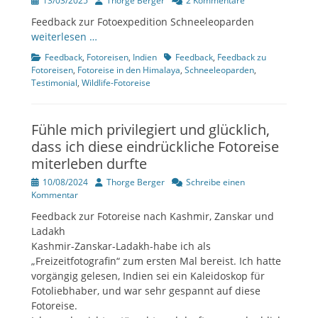
13/03/2025
Thorge Berger
2 Kommentare
am
Feedback zur Fotoexpedition Schneeleoparden
weiterlesen …
Kategorien
Tags
Feedback
,
Fotoreisen
,
Indien
Feedback
,
Feedback zu
Fotoreisen
,
Fotoreise in den Himalaya
,
Schneeleoparden
,
Testimonial
,
Wildlife-Fotoreise
Fühle mich privilegiert und glücklich,
dass ich diese eindrückliche Fotoreise
miterleben durfte
Veröffentlicht
Author
10/08/2024
Thorge Berger
Schreibe einen
am
Kommentar
Feedback zur Fotoreise nach Kashmir, Zanskar und
Ladakh
Kashmir-Zanskar-Ladakh-habe ich als
„Freizeitfotografin“ zum ersten Mal bereist. Ich hatte
vorgängig gelesen, Indien sei ein Kaleidoskop für
Fotoliebhaber, und war sehr gespannt auf diese
Fotoreise.