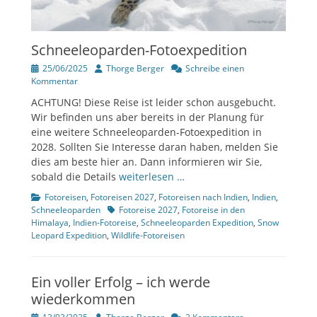
Schneeleoparden-Fotoexpedition
Veröffentlicht
Author
25/06/2025
Thorge Berger
Schreibe einen
am
Kommentar
ACHTUNG! Diese Reise ist leider schon ausgebucht.
Wir befinden uns aber bereits in der Planung für
eine weitere Schneeleoparden-Fotoexpedition in
2028. Sollten Sie Interesse daran haben, melden Sie
dies am beste hier an. Dann informieren wir Sie,
sobald die Details
weiterlesen …
Kategorien
Fotoreisen
,
Fotoreisen 2027
,
Fotoreisen nach Indien
,
Indien
,
Tags
Schneeleoparden
Fotoreise 2027
,
Fotoreise in den
Himalaya
,
Indien-Fotoreise
,
Schneeleoparden Expedition
,
Snow
Leopard Expedition
,
Wildlife-Fotoreisen
Ein voller Erfolg – ich werde
wiederkommen
Veröffentlicht
Author