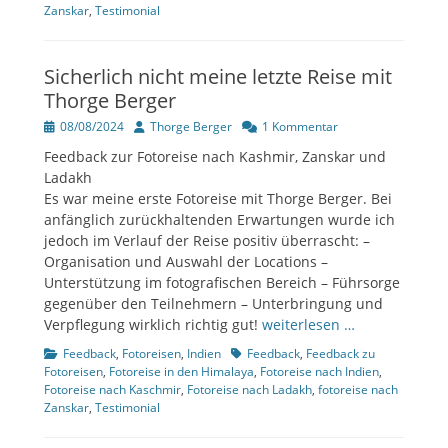
Zanskar
,
Testimonial
Sicherlich nicht meine letzte Reise mit
Thorge Berger
Veröffentlicht
Author
08/08/2024
Thorge Berger
1 Kommentar
am
Feedback zur Fotoreise nach Kashmir, Zanskar und
Ladakh
Es war meine erste Fotoreise mit Thorge Berger. Bei
anfänglich zurückhaltenden Erwartungen wurde ich
jedoch im Verlauf der Reise positiv überrascht: –
Organisation und Auswahl der Locations –
Unterstützung im fotografischen Bereich – Führsorge
gegenüber den Teilnehmern – Unterbringung und
Verpflegung wirklich richtig gut!
weiterlesen …
Kategorien
Tags
Feedback
,
Fotoreisen
,
Indien
Feedback
,
Feedback zu
Fotoreisen
,
Fotoreise in den Himalaya
,
Fotoreise nach Indien
,
Fotoreise nach Kaschmir
,
Fotoreise nach Ladakh
,
fotoreise nach
Zanskar
,
Testimonial