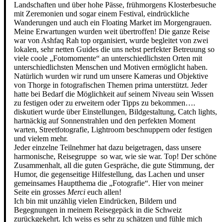
Landschaften und über hohe Pässe, frühmorgens Klosterbesuche
mit Zeremonien und sogar einem Festival, eindrückliche
Wanderungen und auch ein Floating Market im Morgengrauen.
Meine Erwartungen wurden weit übertroffen! Die ganze Reise
war von Ashfaq Rah top organisiert, wurde begleitet von zwei
lokalen, sehr netten Guides die uns nebst perfekter Betreuung so
viele coole „Fotomomente“ an unterschiedlichsten Orten mit
unterschiedlichsten Menschen und Motiven ermöglicht haben.
Natürlich wurden wir rund um unsere Kameras und Objektive
von Thorge in fotografischen Themen prima unterstützt. Jeder
hatte bei Bedarf die Möglichkeit auf seinem Niveau sein Wissen
zu festigen oder zu erweitern oder Tipps zu bekommen….
diskutiert wurde über Einstellungen, Bildgestaltung, Catch lights,
hartnäckig auf Sonnenstrahlen und den perfekten Moment
warten, Streetfotografie, Lightroom beschnuppern oder festigen
und vielem mehr.
Jeder einzelne Teilnehmer hat dazu beigetragen, dass unsere
harmonische, Reisegruppe so war, wie sie war. Top! Der schöne
Zusammenhalt, all die guten Gespräche, die gute Stimmung, der
Humor, die gegenseitige Hilfestellung, das Lachen und unser
gemeinsames Hauptthema die „Fotografie“. Hier von meiner
Seite ein grosses
Merci
euch allen!
Ich bin mit unzählig vielen Eindrücken, Bildern und
Begegnungen in meinem Reisegepäck in die Schweiz
zurückgekehrt. Ich weiss es sehr zu schätzen und fühle mich