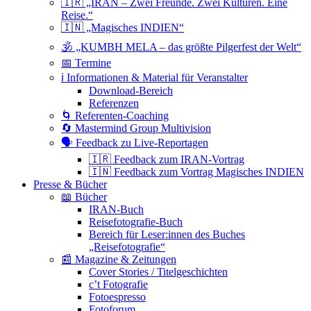
🇮🇷 „IRAN – Zwei Freunde. Zwei Kulturen. Eine
Reise.“
🇮🇳 „Magisches INDIEN“
🕉 „KUMBH MELA – das größte Pilgerfest der Welt“
📅 Termine
ℹ️ Informationen & Material für Veranstalter
Download-Bereich
Referenzen
🌀 Referenten-Coaching
🔄 Mastermind Group Multivision
🗣 Feedback zu Live-Reportagen
🇮🇷 Feedback zum IRAN-Vortrag
🇮🇳 Feedback zum Vortrag Magisches INDIEN
Presse & Bücher
📖 Bücher
IRAN-Buch
Reisefotografie-Buch
Bereich für Leser:innen des Buches
„Reisefotografie“
📰 Magazine & Zeitungen
Cover Stories / Titelgeschichten
c’t Fotografie
Fotoespresso
Fotoforum