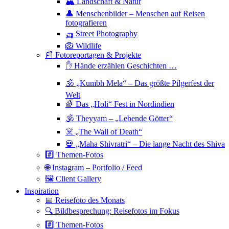
🏔 Landschaft & Natur
👤 Menschenbilder – Menschen auf Reisen
fotografieren
🛺 Street Photography
🦁 Wildlife
📰 Fotoreportagen & Projekte
✋ Hände erzählen Geschichten …
🕉 „Kumbh Mela“ – Das größte Pilgerfest der
Welt
🌈 Das „Holi“ Fest in Nordindien
🕉 Theyyam – „Lebende Götter“
☠️ „The Wall of Death“
💀 „Maha Shivratri“ – Die lange Nacht des Shiva
#️⃣ Themen-Fotos
🌐 Instagram – Portfolio / Feed
🖼 Client Gallery
Inspiration
📅 Reisefoto des Monats
🔍 Bildbesprechung: Reisefotos im Fokus
#️⃣ Themen-Fotos