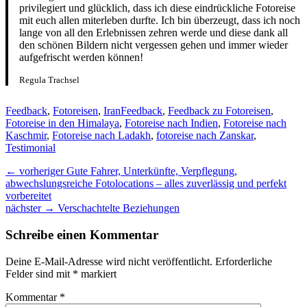
privilegiert und glücklich, dass ich diese eindrückliche Fotoreise
mit euch allen miterleben durfte. Ich bin überzeugt, dass ich noch
lange von all den Erlebnissen zehren werde und diese dank all
den schönen Bildern nicht vergessen gehen und immer wieder
aufgefrischt werden können!
Regula Trachsel
Kategorien
Tags
Feedback
,
Fotoreisen
,
Iran
Feedback
,
Feedback zu Fotoreisen
,
Fotoreise in den Himalaya
,
Fotoreise nach Indien
,
Fotoreise nach
Kaschmir
,
Fotoreise nach Ladakh
,
fotoreise nach Zanskar
,
Testimonial
Beitragsnavigation
Vorheriger
← vorheriger
Gute Fahrer, Unterkünfte, Verpflegung,
Beitrag:
abwechslungsreiche Fotolocations – alles zuverlässig und perfekt
vorbereitet
nächster
nächster →
Verschachtelte Beziehungen
Beitrag:
Schreibe einen Kommentar
Deine E-Mail-Adresse wird nicht veröffentlicht.
Erforderliche
Felder sind mit
*
markiert
Kommentar
*