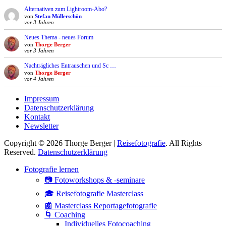
Alternativen zum Lightroom-Abo?
von
Stefan Müllerschön
vor 3 Jahren
Neues Thema - neues Forum
von
Thorge Berger
vor 3 Jahren
Nachträgliches Entrauschen und Sc …
von
Thorge Berger
vor 4 Jahren
Impressum
Datenschutzerklärung
Kontakt
Newsletter
Copyright © 2026 Thorge Berger |
Reisefotografie
. All Rights
Reserved.
Datenschutzerklärung
Hoch
Fotografie lernen
scrollen
📷 Fotoworkshops & -seminare
🎓 Reisefotografie Masterclass
📰 Masterclass Reportagefotografie
🌀 Coaching
Individuelles Fotocoaching