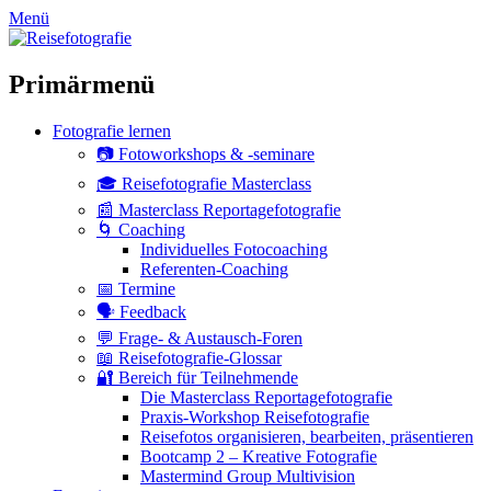
zum
Menü
Inhalt
überspringen
Primärmenü
Fotografie lernen
📷 Fotoworkshops & -seminare
🎓 Reisefotografie Masterclass
📰 Masterclass Reportagefotografie
🌀 Coaching
Individuelles Fotocoaching
Referenten-Coaching
📅 Termine
🗣 Feedback
💬 Frage- & Austausch-Foren
📖 Reisefotografie-Glossar
🔐 Bereich für Teilnehmende
Die Masterclass Reportagefotografie
Praxis-Workshop Reisefotografie
Reisefotos organisieren, bearbeiten, präsentieren
Bootcamp 2 – Kreative Fotografie
Mastermind Group Multivision