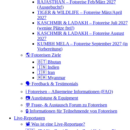
RAJASTHAN – Fotoreise Feb/März 2027
(Ausgebucht!)
TIGER & WILDLIFE – Fotoreise März/April
2027
KASCHMIR & LADAKH – Fotoreise Juli 2027
(wenige Plätze frei!)
KASCHMIR & LADAKH – Fotoreise August
2027
KUMBH MELA – Fotoreise September 2027 (in
Vorbereitung)
🌎 Fotoreisen Ziele
🇧🇹 Bhutan
🇮🇳 Indien
🇮🇷 Iran
🇲🇲 Myanmar
🗣 Feedback & Testimonials
ℹ️ Fotoreisen – Allgemeine Informationen (FAQ)
📷 Ausrüstung & Equipment
💬 Frage- & Austausch Forum zu Fotoreisen
🔒 Informationen für Teilnehmende von Fotoreisen
Live-Reportagen
📽 Was ist eine Live-Reportage?