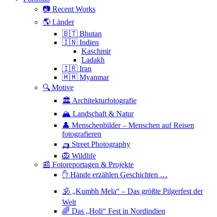
📷 Recent Works
🌎 Länder
🇧🇹 Bhutan
🇮🇳 Indien
Kaschmir
Ladakh
🇮🇷 Iran
🇲🇲 Myanmar
🔍 Motive
🏛 Architekturfotografie
🏔 Landschaft & Natur
👤 Menschenbilder – Menschen auf Reisen
fotografieren
🛺 Street Photography
🦁 Wildlife
📰 Fotoreportagen & Projekte
✋ Hände erzählen Geschichten …
🕉 „Kumbh Mela“ – Das größte Pilgerfest der
Welt
🌈 Das „Holi“ Fest in Nordindien