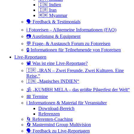
🇮🇳 Indien
🇮🇷 Iran
🇲🇲 Myanmar
🗣 Feedback & Testimonials
ℹ️ Fotoreisen – Allgemeine Informationen (FAQ)
📷 Ausrüstung & Equipment
💬 Frage- & Austausch Forum zu Fotoreisen
🔒 Informationen für Teilnehmende von Fotoreisen
Live-Reportagen
📽 Was ist eine Live-Reportage?
🇮🇷 „IRAN – Zwei Freunde. Zwei Kulturen. Eine
Reise.“
🇮🇳 „Magisches INDIEN“
🕉 „KUMBH MELA – das größte Pilgerfest der Welt“
📅 Termine
ℹ️ Informationen & Material für Veranstalter
Download-Bereich
Referenzen
🌀 Referenten-Coaching
🔄 Mastermind Group Multivision
🗣 Feedback zu Live-Reportagen