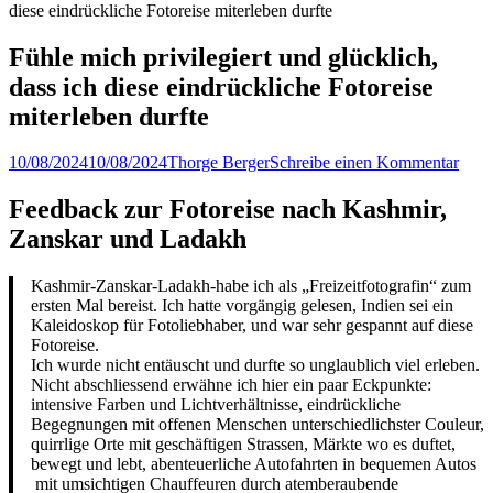
diese eindrückliche Fotoreise miterleben durfte
Fühle mich privilegiert und glücklich,
dass ich diese eindrückliche Fotoreise
miterleben durfte
Veröffentlicht
Author
10/08/2024
10/08/2024
Thorge Berger
Schreibe einen Kommentar
am
Feedback zur Fotoreise nach Kashmir,
Zanskar und Ladakh
Kashmir-Zanskar-Ladakh-habe ich als „Freizeitfotografin“ zum
ersten Mal bereist. Ich hatte vorgängig gelesen, Indien sei ein
Kaleidoskop für Fotoliebhaber, und war sehr gespannt auf diese
Fotoreise.
Ich wurde nicht entäuscht und durfte so unglaublich viel erleben.
Nicht abschliessend erwähne ich hier ein paar Eckpunkte:
intensive Farben und Lichtverhältnisse, eindrückliche
Begegnungen mit offenen Menschen unterschiedlichster Couleur,
quirrlige Orte mit geschäftigen Strassen, Märkte wo es duftet,
bewegt und lebt, abenteuerliche Autofahrten in bequemen Autos
mit umsichtigen Chauffeuren durch atemberaubende