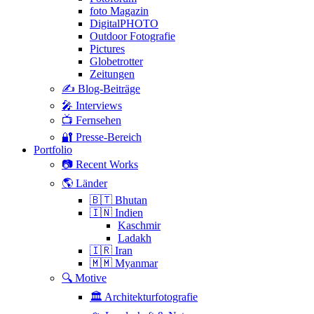
foto Magazin
DigitalPHOTO
Outdoor Fotografie
Pictures
Globetrotter
Zeitungen
✍️ Blog-Beiträge
🎤 Interviews
📺 Fernsehen
🔐 Presse-Bereich
Portfolio
📷 Recent Works
🌎 Länder
🇧🇹 Bhutan
🇮🇳 Indien
Kaschmir
Ladakh
🇮🇷 Iran
🇲🇲 Myanmar
🔍 Motive
🏛 Architekturfotografie