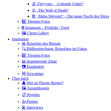
🕉 Theyyam – „Lebende Götter“
☠️ „The Wall of Death“
💀 „Maha Shivratri“ – Die lange Nacht des Shiva
#️⃣ Themen-Fotos
🌐 Instagram – Portfolio / Feed
🖼 Client Gallery
Inspiration
📅 Reisefoto des Monats
🔍 Bildbesprechung: Reisefotos im Fokus
#️⃣ Themen-Fotos
📖 Inspirierende Zitate
📷 Equipment
🆕 Newsletter
Über mich
👤 Wer ist Thorge Berger?
🖼 Ausstellungen
📋 Projekte
👍 Partner
🎤 Interviews