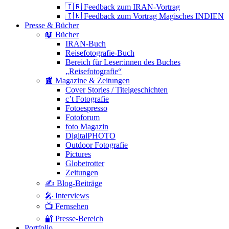
🇮🇷 Feedback zum IRAN-Vortrag
🇮🇳 Feedback zum Vortrag Magisches INDIEN
Presse & Bücher
📖 Bücher
IRAN-Buch
Reisefotografie-Buch
Bereich für Leser:innen des Buches
„Reisefotografie“
📰 Magazine & Zeitungen
Cover Stories / Titelgeschichten
c’t Fotografie
Fotoespresso
Fotoforum
foto Magazin
DigitalPHOTO
Outdoor Fotografie
Pictures
Globetrotter
Zeitungen
✍️ Blog-Beiträge
🎤 Interviews
📺 Fernsehen
🔐 Presse-Bereich
Portfolio