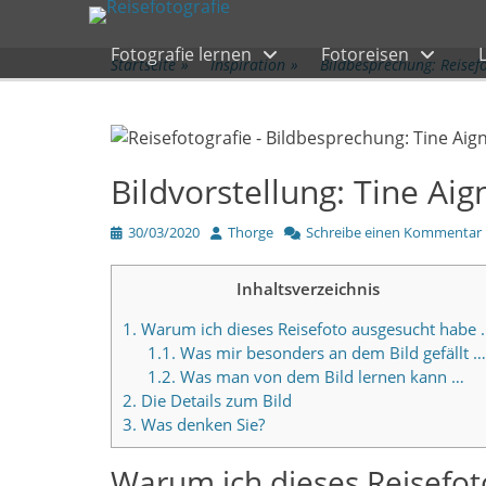
Primärmenü
zum
Inhalt
Fotografie lernen
Fotoreisen
überspringen
Startseite
»
Inspiration
»
Bildbesprechung: Reisef
Bildvorstellung: Tine Ai
Veröffentlicht
Author
30/03/2020
Thorge
Schreibe einen Kommentar
am
Inhaltsverzeichnis
1.
Warum ich dieses Reisefoto ausgesucht habe 
1.1.
Was mir besonders an dem Bild gefällt …
1.2.
Was man von dem Bild lernen kann …
2.
Die Details zum Bild
3.
Was denken Sie?
Warum ich dieses Reisefo