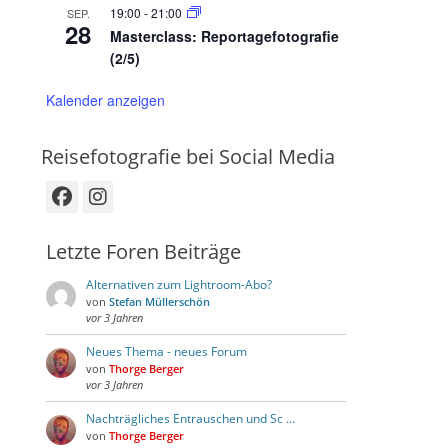
19:00
-
21:00
SEP.
28
Masterclass: Reportagefotografie
(2/5)
Kalender anzeigen
Reisefotografie bei Social Media
Facebook
Instagram
Letzte Foren Beiträge
Alternativen zum Lightroom-Abo?
von
Stefan Müllerschön
vor 3 Jahren
Neues Thema - neues Forum
von
Thorge Berger
vor 3 Jahren
Nachträgliches Entrauschen und Sc …
von
Thorge Berger