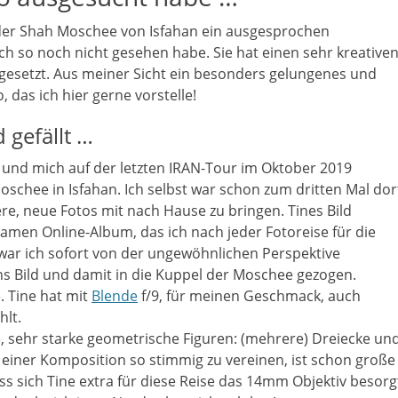
in der Shah Moschee von Isfahan ein ausgesprochen
ch so noch nicht gesehen habe. Sie hat einen sehr kreative
esetzt. Aus meiner Sicht ein besonders gelungenes und
 das ich hier gerne vorstelle!
 gefällt …
und mich auf der letzten IRAN-Tour im Oktober 2019
Moschee in Isfahan. Ich selbst war schon zum dritten Mal dor
e, neue Fotos mit nach Hause zu bringen. Tines Bild
amen Online-Album, das ich nach jeder Fotoreise für die
, war ich sofort von der ungewöhnlichen Perspektive
ins Bild und damit in die Kuppel der Moschee gezogen.
. Tine hat mit
Blende
f/9, für meinen Geschmack, auch
lt.
, sehr starke geometrische Figuren: (mehrere) Dreiecke un
n einer Komposition so stimmig zu vereinen, ist schon große
s sich Tine extra für diese Reise das 14mm Objektiv besorg