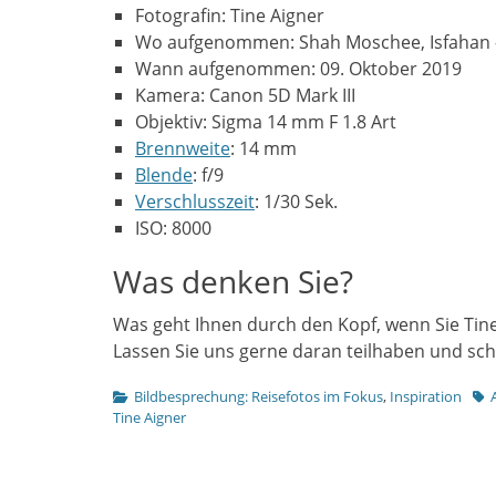
Fotografin: Tine Aigner
Wo aufgenommen: Shah Moschee, Isfahan –
Wann aufgenommen: 09. Oktober 2019
Kamera: Canon 5D Mark III
Objektiv: Sigma 14 mm F 1.8 Art
Brennweite
: 14 mm
Blende
: f/9
Verschlusszeit
: 1/30 Sek.
ISO: 8000
Was denken Sie?
Was geht Ihnen durch den Kopf, wenn Sie Tines
Lassen Sie uns gerne daran teilhaben und sc
Kategorien
Tag
Bildbesprechung: Reisefotos im Fokus
,
Inspiration
Tine Aigner