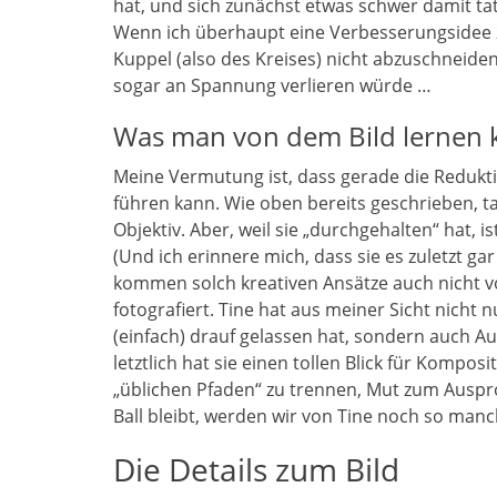
hat, und sich zunächst etwas schwer damit tat,
Wenn ich überhaupt eine Verbesserungsidee z
Kuppel (also des Kreises) nicht abzuschneiden. 
sogar an Spannung verlieren würde …
Was man von dem Bild lernen 
Meine Vermutung ist, dass gerade die Redukt
führen kann. Wie oben bereits geschrieben, 
Objektiv. Aber, weil sie „durchgehalten“ hat, 
(Und ich erinnere mich, dass sie es zuletzt ga
kommen solch kreativen Ansätze auch nicht vo
fotografiert. Tine hat aus meiner Sicht nich
(einfach) drauf gelassen hat, sondern auch 
letztlich hat sie einen tollen Blick für Kompo
„üblichen Pfaden“ zu trennen, Mut zum Auspro
Ball bleibt, werden wir von Tine noch so man
Die Details zum Bild