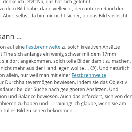
 denke ich jetzt: Na, das hat sich gelohnt!
u dem Bild habe, dann vielleicht, den unteren Rand der
Aber, selbst da bin mir nicht sicher, ob das Bild vielleicht
kann …
ion auf eine
Festbrennweite
zu solch kreativen Ansätze
tat Tine sich anfangs ein wenig schwer mit dem 17mm
ist sie dort angekommen, solch tolle Bilder damit zu machen.
r nicht mehr aus der Hand legen wollte … 😉). Und natürlich
n allein, nur weil man mit einer
Festbrennweite
t nur Durchhaltevermögen bewiesen, indem sie das Objektiv
Ausdauer bei der Suche nach geeigneten Ansätzen. Und
sition und Balance bewiesen. Auch das erfordert, sich von de
bieren zu haben und – Training! Ich glaube, wenn sie am
ch tolles Bild zu sehen bekommen …