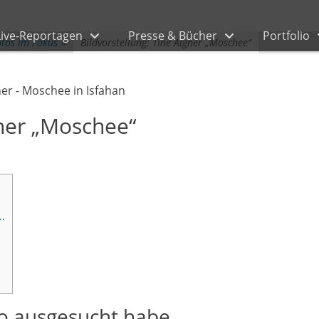
Live-Reportagen
Presse & Bücher
Portfolio
otos im Fokus
»
Bildvorstellung: Tine Aigner „Moschee“
gner „Moschee“
…
to ausgesucht habe …