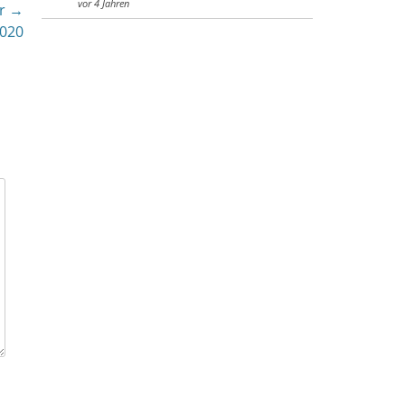
vor 4 Jahren
r →
2020