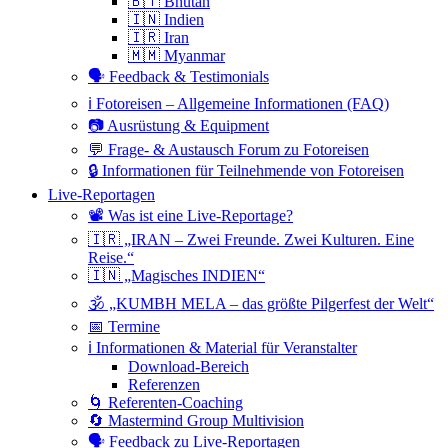
🇧🇹 Bhutan
🇮🇳 Indien
🇮🇷 Iran
🇲🇲 Myanmar
🗣 Feedback & Testimonials
ℹ️ Fotoreisen – Allgemeine Informationen (FAQ)
📷 Ausrüstung & Equipment
💬 Frage- & Austausch Forum zu Fotoreisen
🔒 Informationen für Teilnehmende von Fotoreisen
Live-Reportagen
📽 Was ist eine Live-Reportage?
🇮🇷 „IRAN – Zwei Freunde. Zwei Kulturen. Eine
Reise.“
🇮🇳 „Magisches INDIEN“
🕉 „KUMBH MELA – das größte Pilgerfest der Welt“
📅 Termine
ℹ️ Informationen & Material für Veranstalter
Download-Bereich
Referenzen
🌀 Referenten-Coaching
🔄 Mastermind Group Multivision
🗣 Feedback zu Live-Reportagen