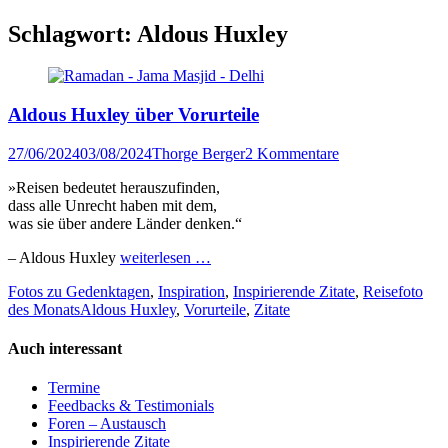
Schlagwort:
Aldous Huxley
Aldous Huxley über Vorurteile
Veröffentlicht
Author
27/06/2024
03/08/2024
Thorge Berger
2 Kommentare
am
»Reisen bedeutet herauszufinden,
dass alle Unrecht haben mit dem,
was sie über andere Länder denken.“
– Aldous Huxley
weiterlesen …
Kategorien
Fotos zu Gedenktagen
,
Inspiration
,
Inspirierende Zitate
,
Reisefoto
Tags
des Monats
Aldous Huxley
,
Vorurteile
,
Zitate
Auch interessant
Termine
Feedbacks & Testimonials
Foren – Austausch
Inspirierende Zitate