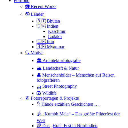
Portfolio
📷 Recent Works
🌎 Länder
🇧🇹 Bhutan
🇮🇳 Indien
Kaschmir
Ladakh
🇮🇷 Iran
🇲🇲 Myanmar
🔍 Motive
🏛 Architekturfotografie
🏔 Landschaft & Natur
👤 Menschenbilder – Menschen auf Reisen
fotografieren
🛺 Street Photography
🦁 Wildlife
📰 Fotoreportagen & Projekte
✋ Hände erzählen Geschichten …
🕉 „Kumbh Mela“ – Das größte Pilgerfest der
Welt
🌈 Das „Holi“ Fest in Nordindien