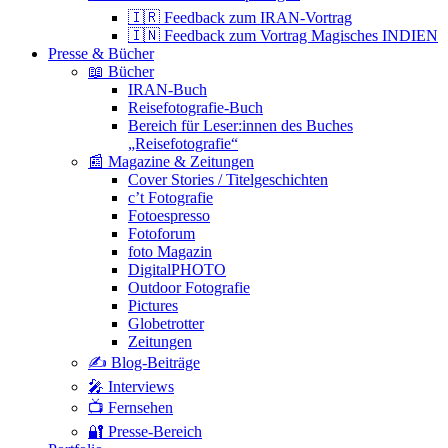
🇮🇷 Feedback zum IRAN-Vortrag
🇮🇳 Feedback zum Vortrag Magisches INDIEN
Presse & Bücher
📖 Bücher
IRAN-Buch
Reisefotografie-Buch
Bereich für Leser:innen des Buches
„Reisefotografie“
📰 Magazine & Zeitungen
Cover Stories / Titelgeschichten
c’t Fotografie
Fotoespresso
Fotoforum
foto Magazin
DigitalPHOTO
Outdoor Fotografie
Pictures
Globetrotter
Zeitungen
✍️ Blog-Beiträge
🎤 Interviews
📺 Fernsehen
🔐 Presse-Bereich