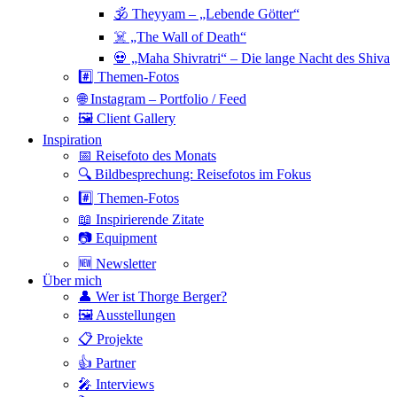
🕉 Theyyam – „Lebende Götter“
☠️ „The Wall of Death“
💀 „Maha Shivratri“ – Die lange Nacht des Shiva
#️⃣ Themen-Fotos
🌐 Instagram – Portfolio / Feed
🖼 Client Gallery
Inspiration
📅 Reisefoto des Monats
🔍 Bildbesprechung: Reisefotos im Fokus
#️⃣ Themen-Fotos
📖 Inspirierende Zitate
📷 Equipment
🆕 Newsletter
Über mich
👤 Wer ist Thorge Berger?
🖼 Ausstellungen
📋 Projekte
👍 Partner
🎤 Interviews