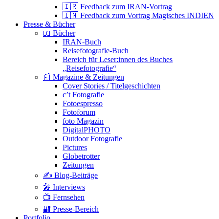
🇮🇷 Feedback zum IRAN-Vortrag
🇮🇳 Feedback zum Vortrag Magisches INDIEN
Presse & Bücher
📖 Bücher
IRAN-Buch
Reisefotografie-Buch
Bereich für Leser:innen des Buches
„Reisefotografie“
📰 Magazine & Zeitungen
Cover Stories / Titelgeschichten
c’t Fotografie
Fotoespresso
Fotoforum
foto Magazin
DigitalPHOTO
Outdoor Fotografie
Pictures
Globetrotter
Zeitungen
✍️ Blog-Beiträge
🎤 Interviews
📺 Fernsehen
🔐 Presse-Bereich
Portfolio