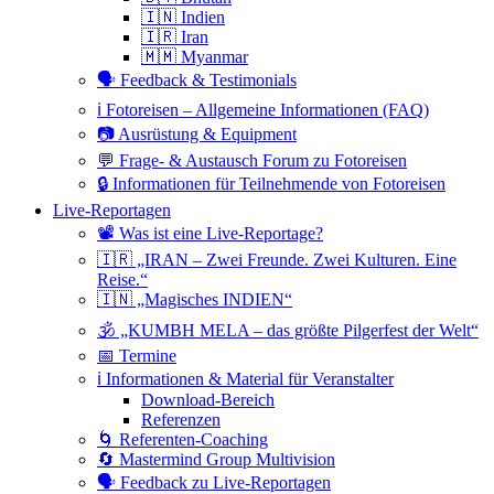
🇮🇳 Indien
🇮🇷 Iran
🇲🇲 Myanmar
🗣 Feedback & Testimonials
ℹ️ Fotoreisen – Allgemeine Informationen (FAQ)
📷 Ausrüstung & Equipment
💬 Frage- & Austausch Forum zu Fotoreisen
🔒 Informationen für Teilnehmende von Fotoreisen
Live-Reportagen
📽 Was ist eine Live-Reportage?
🇮🇷 „IRAN – Zwei Freunde. Zwei Kulturen. Eine
Reise.“
🇮🇳 „Magisches INDIEN“
🕉 „KUMBH MELA – das größte Pilgerfest der Welt“
📅 Termine
ℹ️ Informationen & Material für Veranstalter
Download-Bereich
Referenzen
🌀 Referenten-Coaching
🔄 Mastermind Group Multivision
🗣 Feedback zu Live-Reportagen