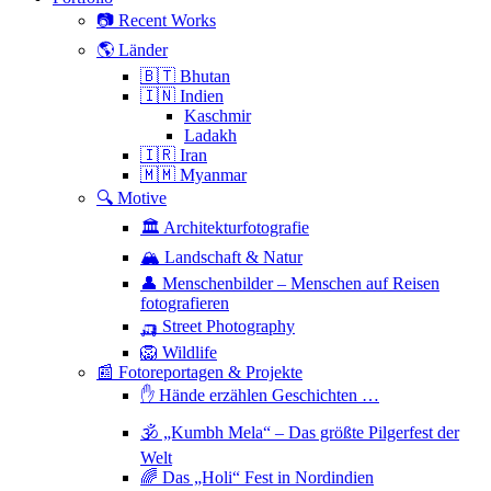
📷 Recent Works
🌎 Länder
🇧🇹 Bhutan
🇮🇳 Indien
Kaschmir
Ladakh
🇮🇷 Iran
🇲🇲 Myanmar
🔍 Motive
🏛 Architekturfotografie
🏔 Landschaft & Natur
👤 Menschenbilder – Menschen auf Reisen
fotografieren
🛺 Street Photography
🦁 Wildlife
📰 Fotoreportagen & Projekte
✋ Hände erzählen Geschichten …
🕉 „Kumbh Mela“ – Das größte Pilgerfest der
Welt
🌈 Das „Holi“ Fest in Nordindien