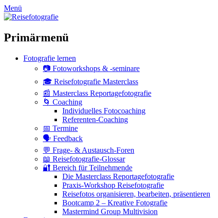
zum
Menü
Inhalt
überspringen
Primärmenü
Fotografie lernen
📷 Fotoworkshops & -seminare
🎓 Reisefotografie Masterclass
📰 Masterclass Reportagefotografie
🌀 Coaching
Individuelles Fotocoaching
Referenten-Coaching
📅 Termine
🗣 Feedback
💬 Frage- & Austausch-Foren
📖 Reisefotografie-Glossar
🔐 Bereich für Teilnehmende
Die Masterclass Reportagefotografie
Praxis-Workshop Reisefotografie
Reisefotos organisieren, bearbeiten, präsentieren
Bootcamp 2 – Kreative Fotografie
Mastermind Group Multivision