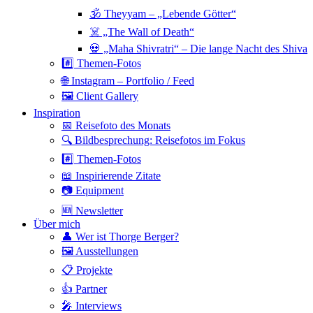
🕉 Theyyam – „Lebende Götter“
☠️ „The Wall of Death“
💀 „Maha Shivratri“ – Die lange Nacht des Shiva
#️⃣ Themen-Fotos
🌐 Instagram – Portfolio / Feed
🖼 Client Gallery
Inspiration
📅 Reisefoto des Monats
🔍 Bildbesprechung: Reisefotos im Fokus
#️⃣ Themen-Fotos
📖 Inspirierende Zitate
📷 Equipment
🆕 Newsletter
Über mich
👤 Wer ist Thorge Berger?
🖼 Ausstellungen
📋 Projekte
👍 Partner
🎤 Interviews