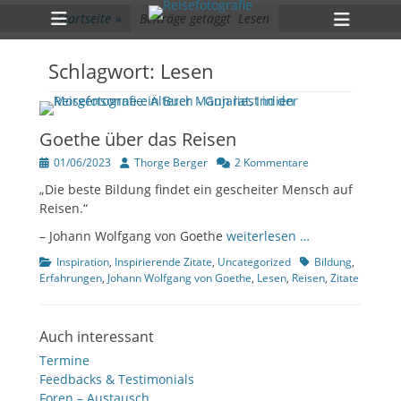
Primärmenü
zum
Heade
Startseite
»
Beiträge getaggt
Lesen
Inhalt
Toggl
überspringen
Schlagwort:
Lesen
Goethe über das Reisen
Veröffentlicht
Author
01/06/2023
Thorge Berger
2 Kommentare
am
„Die beste Bildung findet ein gescheiter Mensch auf
Reisen.“
– Johann Wolfgang von Goethe
weiterlesen …
Kategorien
Tags
Inspiration
,
Inspirierende Zitate
,
Uncategorized
Bildung
,
Erfahrungen
,
Johann Wolfgang von Goethe
,
Lesen
,
Reisen
,
Zitate
Auch interessant
Termine
Feedbacks & Testimonials
Foren – Austausch