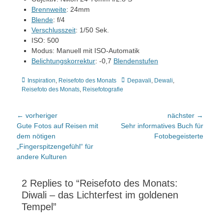
Brennweite
: 24mm
Blende
: f/4
Verschlusszeit
: 1/50 Sek.
ISO: 500
Modus: Manuell mit ISO-Automatik
Belichtungskorrektur
: -0,7
Blendenstufen
Kategorien
Tags
Inspiration
,
Reisefoto des Monats
Depavali
,
Dewali
,
Reisefoto des Monats
,
Reisefotografie
Beitragsnavigation
← vorheriger
nächster →
Vorheriger
nächster
Gute Fotos auf Reisen mit
Sehr informatives Buch für
Beitrag:
Beitrag:
dem nötigen
Fotobegeisterte
„Fingerspitzengefühl“ für
andere Kulturen
2 Replies to “Reisefoto des Monats:
Diwali – das Lichterfest im goldenen
Tempel”