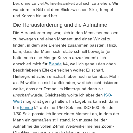
bei, ohne zu viel Aufmerksamkeit auf sich zu ziehen. Wir
wandern im Bild mit dem Blick zwischen Sikh, Tempel
und Kerzen hin und her.
Die Herausforderung und die Aufnahme
Die Herausforderung war, sich in den Menschenmassen
zu bewegen und einen Moment und einen Winkel zu
finden, in dem alle Elemente zusammen passten. Hinzu
kam, dass der Mann sich relativ schnell bewegte (er
hatte noch eine Menge Kerzen anzuzünden!). Ich
entschied mich für
Blende
f/4, weil ich genau den oben
beschriebenen Effekt erreichen wollte: Er scharf,
Hintergrund schon unscharf, aber noch erkennbar. Mehr
als f/4 wollte ich nicht aufblenden, weil ich nicht riskieren
wollte, dass der Tempel im Hintergrund dann
zu
unscharf
würde. Gleichzeitig wollte ich aber den
ISO-
Wert
möglichst gering halten. Im Ergebnis kam ich dann
bei
Blende
f/4 auf eine 1/50 Sek. und ISO 500. Bei der
1/50 Sek. passte ich lieber einen Moment ab, in dem der
Mann einigermaßen still stand. Ich musste bei der
Aufnahme die vollen 24mm Weitwinkel meines Zoom-
Objektivs ausreizen, um die Elemente so zu