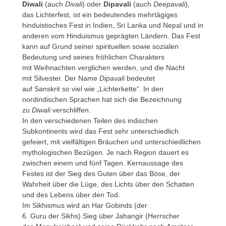
Diwali
(auch
Divali
) oder
Dipavali
(auch
Deepavali
),
das Lichterfest, ist ein bedeutendes mehrtägiges
hinduistisches Fest in Indien, Sri Lanka und Nepal und in
anderen vom Hinduismus geprägten Ländern. Das Fest
kann auf Grund seiner spirituellen sowie sozialen
Bedeutung und seines fröhlichen Charakters
mit Weihnachten verglichen werden, und die Nacht
mit Silvester. Der Name
Dipavali
bedeutet
auf Sanskrit so viel wie „Lichterkette“. In den
nordindischen Sprachen hat sich die Bezeichnung
zu
Diwali
verschliffen.
In den verschiedenen Teilen des indischen
Subkontinents wird das Fest sehr unterschiedlich
gefeiert, mit vielfältigen Bräuchen und unterschiedlichen
mythologischen Bezügen. Je nach Region dauert es
zwischen einem und fünf Tagen. Kernaussage des
Festes ist der Sieg des Guten über das Böse, der
Wahrheit über die Lüge, des Lichts über den Schatten
und des Lebens über den Tod.
Im Sikhismus wird an Har Gobinds (der
6. Guru der Sikhs) Sieg über Jahangir (Herrscher