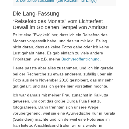
3.
Der „Bildersteckbrief“ (Die Kurzform für Eilige)
Die Lang-Fassung
“Reisefoto des Monats” vom Lichterfest
Dewali im Goldenen Tempel von Amritsar
Es ist eine “Ewigkeit“ her, dass ich ein Reisefoto des
Monats vorgestellt habe, und das tut mir leid. Es lag
nicht daran, dass es keine Fotos gäbe oder ich keine
Lust gehabt hätte. Es gab einfach zu viele andere
Prioritäten, wie z.B. meine
Buchveröffentlichung
.
Heute passte aber alles zusammen, und ich bin gerade,
bei der Recherche zu etwas anderem, zufällig über ein
Foto aus dem November 2018 gestolpert, das mir sehr
gut gefällt, und das ich gerne hier vorstellen möchte.
Ich war damals mit meiner Frau zunächst in Kalkutta
gewesen, um dort das große Durga Puja Fest zu
fotografieren. Dann trennten sich unsere Wege
vorübergehend, weil sie eine Ayurvedische Kur in Kerala
(Südindien) machte und ich derweil eine Fotoreise im
Iran leitete. Anschließend trafen wir uns wieder in