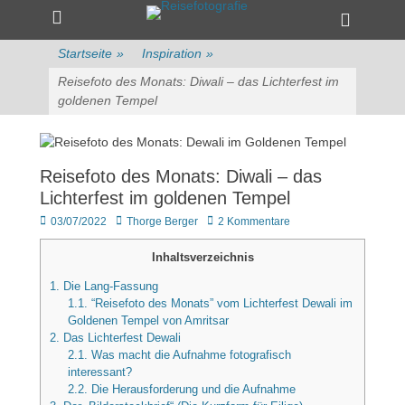
Primärmenü
zum
Heade
Inhalt
Toggle
überspringen
Startseite
»
Inspiration
»
Reisefoto des Monats: Diwali – das Lichterfest im
goldenen Tempel
Reisefoto des Monats: Diwali – das
Lichterfest im goldenen Tempel
Veröffentlicht
Author
03/07/2022
Thorge Berger
2 Kommentare
am
Inhaltsverzeichnis
1.
Die Lang-Fassung
1.1.
“Reisefoto des Monats” vom Lichterfest Dewali im
Goldenen Tempel von Amritsar
2.
Das Lichterfest Dewali
2.1.
Was macht die Aufnahme fotografisch
interessant?
2.2.
Die Herausforderung und die Aufnahme