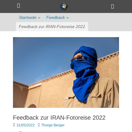
Primärmenü
zum
Heade
Inhalt
Toggle
überspringen
Startseite
»
Feedback
»
Feedback zur IRAN-Fotoreise 2022
Feedback zur IRAN-Fotoreise 2022
Veröffentlicht
Author
31/05/2022
Thorge Berger
am