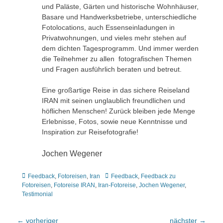
und Paläste, Gärten und historische Wohnhäuser,
Basare und Handwerksbetriebe, unterschiedliche
Fotolocations, auch Essenseinladungen in
Privatwohnungen, und vieles mehr stehen auf
dem dichten Tagesprogramm. Und immer werden
die Teilnehmer zu allen fotografischen Themen
und Fragen ausführlich beraten und betreut.
Eine großartige Reise in das sichere Reiseland
IRAN mit seinen unglaublich freundlichen und
höflichen Menschen! Zurück bleiben jede Menge
Erlebnisse, Fotos, sowie neue Kenntnisse und
Inspiration zur Reisefotografie!
Jochen Wegener
Kategorien
Tags
Feedback
,
Fotoreisen
,
Iran
Feedback
,
Feedback zu
Fotoreisen
,
Fotoreise IRAN
,
Iran-Fotoreise
,
Jochen Wegener
,
Testimonial
Beitragsnavigation
← vorheriger
nächster →