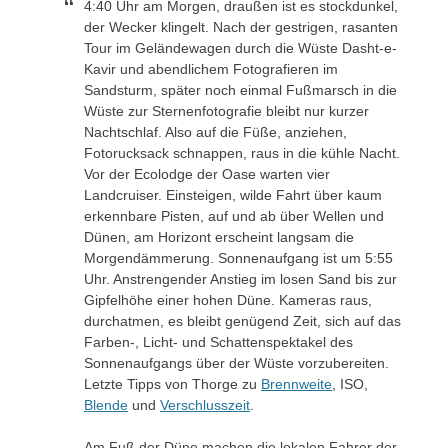
4:40 Uhr am Morgen, draußen ist es stockdunkel,
der Wecker klingelt. Nach der gestrigen, rasanten
Tour im Geländewagen durch die Wüste Dasht-e-
Kavir und abendlichem Fotografieren im
Sandsturm, später noch einmal Fußmarsch in die
Wüste zur Sternenfotografie bleibt nur kurzer
Nachtschlaf. Also auf die Füße, anziehen,
Fotorucksack schnappen, raus in die kühle Nacht.
Vor der Ecolodge der Oase warten vier
Landcruiser. Einsteigen, wilde Fahrt über kaum
erkennbare Pisten, auf und ab über Wellen und
Dünen, am Horizont erscheint langsam die
Morgendämmerung. Sonnenaufgang ist um 5:55
Uhr. Anstrengender Anstieg im losen Sand bis zur
Gipfelhöhe einer hohen Düne. Kameras raus,
durchatmen, es bleibt genügend Zeit, sich auf das
Farben-, Licht- und Schattenspektakel des
Sonnenaufgangs über der Wüste vorzubereiten.
Letzte Tipps von Thorge zu
Brennweite
, ISO,
Blende
und
Verschlusszeit
.
Am Fuß der Düne machen die lokalen Fahrer der