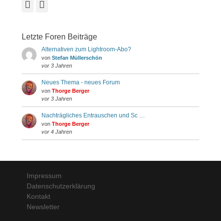
Facebook
Instagram
Letzte Foren Beiträge
Alternativen zum Lightroom-Abo?
von
Stefan Müllerschön
vor 3 Jahren
Neues Thema - neues Forum
von
Thorge Berger
vor 3 Jahren
Nachträgliches Entrauschen und Sc …
von
Thorge Berger
vor 4 Jahren
Impressum
Datenschutzerklärung
Kontakt
Newsletter