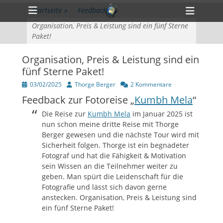
Primärmenü
zum
Heade
Startseite
»
Feedback
»
Inhalt
Toggl
überspringen
Organisation, Preis & Leistung sind ein fünf Sterne
Paket!
Organisation, Preis & Leistung sind ein
fünf Sterne Paket!
Veröffentlicht
Author
03/02/2025
Thorge Berger
2 Kommentare
am
Feedback zur Fotoreise „
Kumbh Mela
“
Die Reise zur
Kumbh Mela
im Januar 2025 ist
nun schon meine dritte Reise mit Thorge
Berger gewesen und die nächste Tour wird mit
Sicherheit folgen. Thorge ist ein begnadeter
Fotograf und hat die Fähigkeit & Motivation
sein Wissen an die Teilnehmer weiter zu
geben. Man spürt die Leidenschaft für die
Fotografie und lässt sich davon gerne
anstecken. Organisation, Preis & Leistung sind
ein fünf Sterne Paket!