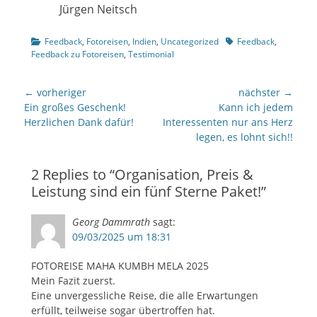
Jürgen Neitsch
Kategorien
Tags
Feedback
,
Fotoreisen
,
Indien
,
Uncategorized
Feedback
,
Feedback zu Fotoreisen
,
Testimonial
Beitragsnavigation
← vorheriger
nächster →
Vorheriger
nächster
Ein großes Geschenk!
Kann ich jedem
Beitrag:
Beitrag:
Herzlichen Dank dafür!
Interessenten nur ans Herz
legen, es lohnt sich!!
2 Replies to “Organisation, Preis &
Leistung sind ein fünf Sterne Paket!”
Georg Dammrath
sagt:
09/03/2025 um 18:31
FOTOREISE MAHA KUMBH MELA 2025
Mein Fazit zuerst.
Eine unvergessliche Reise, die alle Erwartungen
erfüllt, teilweise sogar übertroffen hat.