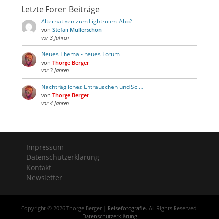
Letzte Foren Beiträge
Alternativen zum Lightroom-Abo?
von
Stefan Müllerschön
vor 3 Jahren
Neues Thema - neues Forum
von
Thorge Berger
vor 3 Jahren
Nachträgliches Entrauschen und Sc …
von
Thorge Berger
vor 4 Jahren
Impressum
Datenschutzerklärung
Kontakt
Newsletter
Copyright © 2026 Thorge Berger |
Reisefotografie
. All Rights Reserved.
Datenschutzerklärung