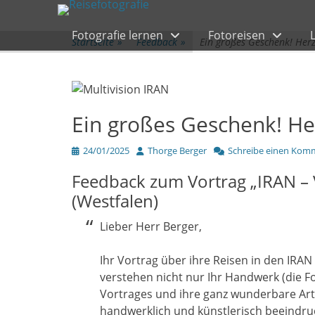
Primärmenü
zum
Inhalt
Fotografie lernen
Fotoreisen
überspringen
Startseite
»
Feedback
»
Ein großes Geschenk! Her
Ein großes Geschenk! He
Veröffentlicht
Author
24/01/2025
Thorge Berger
Schreibe einen Kom
am
Feedback zum Vortrag „IRAN – 
(Westfalen)
Lieber Herr Berger,
Ihr Vortrag über ihre Reisen in den IRAN 
verstehen nicht nur Ihr Handwerk (die F
Vortrages und ihre ganz wunderbare Ar
handwerklich und künstlerisch beeindruc