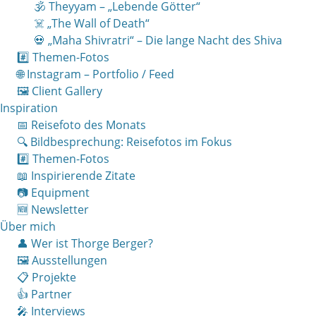
🕉 Theyyam – „Lebende Götter“
☠️ „The Wall of Death“
💀 „Maha Shivratri“ – Die lange Nacht des Shiva
#️⃣ Themen-Fotos
🌐 Instagram – Portfolio / Feed
🖼 Client Gallery
Inspiration
📅 Reisefoto des Monats
🔍 Bildbesprechung: Reisefotos im Fokus
#️⃣ Themen-Fotos
📖 Inspirierende Zitate
📷 Equipment
🆕 Newsletter
Über mich
👤 Wer ist Thorge Berger?
🖼 Ausstellungen
📋 Projekte
👍 Partner
🎤 Interviews