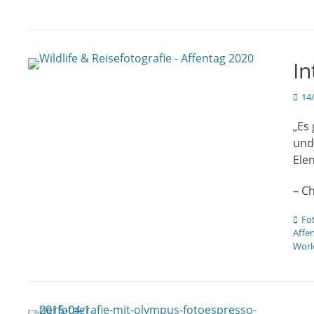
In
Veröf
14
am
„Es
und
Elen
– C
Kate
Fo
Affe
Worl