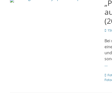
„
au
(2
Veröf
15
am
Bei
ein
und
son
…
Kate
Fo
Foto