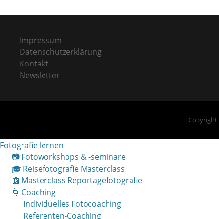
Impressum
Datenschutzerklärung
Kontakt
Newsletter
Copyright
Fotografie lernen
📷 Fotoworkshops & -seminare
🎓 Reisefotografie Masterclass
📰 Masterclass Reportagefotografie
🌀 Coaching
Individuelles Fotocoaching
Referenten-Coaching