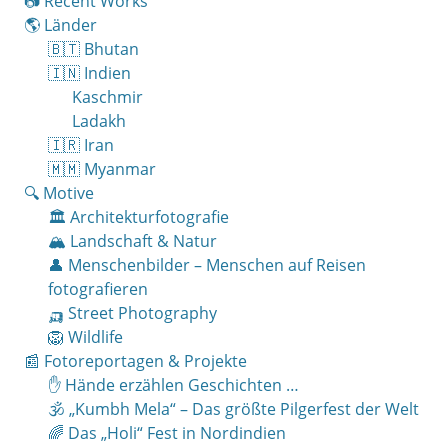
📷 Recent Works
🌎 Länder
🇧🇹 Bhutan
🇮🇳 Indien
Kaschmir
Ladakh
🇮🇷 Iran
🇲🇲 Myanmar
🔍 Motive
🏛 Architekturfotografie
🏔 Landschaft & Natur
👤 Menschenbilder – Menschen auf Reisen
fotografieren
🛺 Street Photography
🦁 Wildlife
📰 Fotoreportagen & Projekte
✋ Hände erzählen Geschichten …
🕉 „Kumbh Mela“ – Das größte Pilgerfest der Welt
🌈 Das „Holi“ Fest in Nordindien