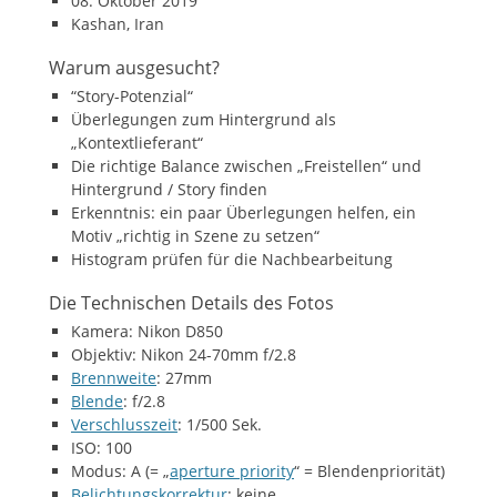
08. Oktober 2019
Kashan, Iran
Warum ausgesucht?
“Story-Potenzial“
Überlegungen zum Hintergrund als
„Kontextlieferant“
Die richtige Balance zwischen „Freistellen“ und
Hintergrund / Story finden
Erkenntnis: ein paar Überlegungen helfen, ein
Motiv „richtig in Szene zu setzen“
Histogram prüfen für die Nachbearbeitung
Die Technischen Details des Fotos
Kamera: Nikon D850
Objektiv: Nikon 24-70mm f/2.8
Brennweite
: 27mm
Blende
: f/2.8
Verschlusszeit
: 1/500 Sek.
ISO: 100
Modus: A (= „
aperture priority
“ = Blendenpriorität)
Belichtungskorrektur
: keine