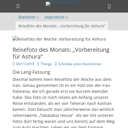
Primärmenü
zum
Heade
Inhalt
Toggle
überspringen
Startseite
»
Inspiration
»
Reisefoto des Monats: „Vorbereitung für Ashura“
Reisefoto des Monats: „Vorbereitung
für Ashura“
Veröffentlicht
Author
06/11/2019
Thorge
Schreibe einen Kommentar
am
Die Lang-Fassung
Diesmal kommt mein Reisefoto der Woche aus dem
Iran. Genau genommen ist es ein Foto von der Iran-
Fotoreise, die ich gerade erst vor kurzem beendet
habe. Das Foto ist noch relativ am Anfang unserer
Reise entstanden, als wir von Teheran nach Kashan
kamen. Dort besucht man üblicherweise das wirklich
sehenswerte „Tabatabai House“. Als wir mit unseren
Fotos dort fertig waren und uns bereits auf dem Weg
zum Auto machten, sahen wir vor dem Eingang