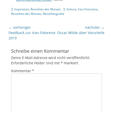
Kategorien
Tags
Inspiration
,
Reisefoto des Monats
Ashura
,
Iran-Fotoreise
,
Reisefoto des Monats
,
Reisefotografie
Beitragsnavigation
← vorheriger
nächster →
Vorheriger
nächster
Feedback zur Iran-Fotoreise
Oscar Wilde über Vorurteile
Beitrag:
Beitrag:
2019
Schreibe einen Kommentar
Deine E-Mail-Adresse wird nicht veröffentlicht.
Erforderliche Felder sind mit
*
markiert
Kommentar
*