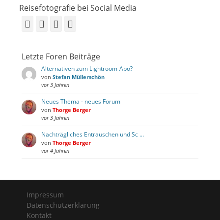
Reisefotografie bei Social Media
Facebook
Vimeo
YouTube
Instagram
Letzte Foren Beiträge
Alternativen zum Lightroom-Abo?
von
Stefan Müllerschön
vor 3 Jahren
Neues Thema - neues Forum
von
Thorge Berger
vor 3 Jahren
Nachträgliches Entrauschen und Sc …
von
Thorge Berger
vor 4 Jahren
Impressum
Datenschutzerklärung
Kontakt