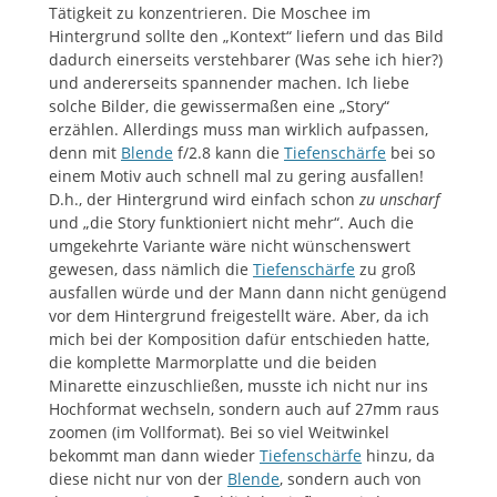
Tätigkeit zu konzentrieren. Die Moschee im
Hintergrund sollte den „Kontext“ liefern und das Bild
dadurch einerseits verstehbarer (Was sehe ich hier?)
und andererseits spannender machen. Ich liebe
solche Bilder, die gewissermaßen eine „Story“
erzählen. Allerdings muss man wirklich aufpassen,
denn mit
Blende
f/2.8 kann die
Tiefenschärfe
bei so
einem Motiv auch schnell mal zu gering ausfallen!
D.h., der Hintergrund wird einfach schon
zu
unscharf
und „die Story funktioniert nicht mehr“. Auch die
umgekehrte Variante wäre nicht wünschenswert
gewesen, dass nämlich die
Tiefenschärfe
zu groß
ausfallen würde und der Mann dann nicht genügend
vor dem Hintergrund freigestellt wäre. Aber, da ich
mich bei der Komposition dafür entschieden hatte,
die komplette Marmorplatte und die beiden
Minarette einzuschließen, musste ich nicht nur ins
Hochformat wechseln, sondern auch auf 27mm raus
zoomen (im Vollformat). Bei so viel Weitwinkel
bekommt man dann wieder
Tiefenschärfe
hinzu, da
diese nicht nur von der
Blende
, sondern auch von