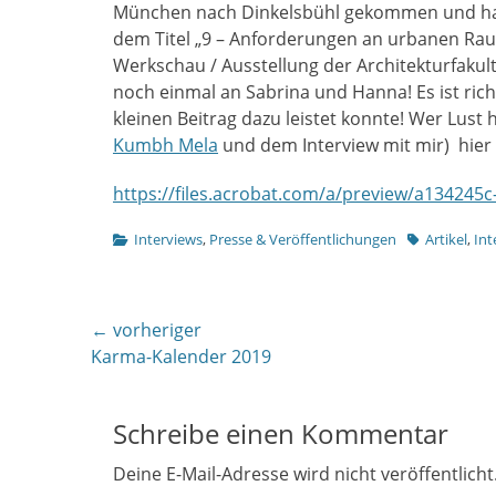
München nach Dinkelsbühl gekommen und hat mi
dem Titel „9 – Anforderungen an urbanen Rau
Werkschau / Ausstellung der Architekturfakul
noch einmal an Sabrina und Hanna! Es ist rich
kleinen Beitrag dazu leistet konnte! Wer Lust 
Kumbh Mela
und dem Interview mit mir) hier
https://files.acrobat.com/a/preview/a134245
Kategorien
Tags
Interviews
,
Presse & Veröffentlichungen
Artikel
,
Int
Beitragsnavigation
← vorheriger
Vorheriger
Karma-Kalender 2019
Beitrag:
Schreibe einen Kommentar
Deine E-Mail-Adresse wird nicht veröffentlicht