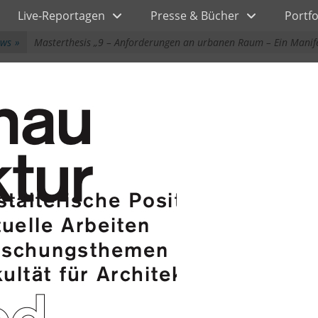
Live-Reportagen
Presse & Bücher
Portfo
ews
»
Masterthesis „9 – Anforderungen an urbanen Raum – Ein Manife