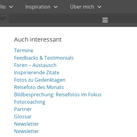
lio
Inspiration
Über mich
Header
st“
Toggle
Auch interessant
Termine
Feedbacks & Testimonials
Foren – Austausch
Inspirierende Zitate
Fotos zu Gedenktagen
Reisefoto des Monats
Bildbesprechung: Reisefotos im Fokus
Fotocoaching
Partner
Glossar
Newsletter
Newsletter