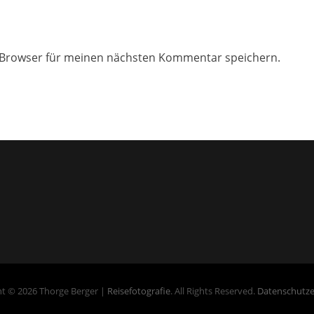
 Browser für meinen nächsten Kommentar speichern.
t © 2026 Thorge Berger |
Reisefotografie
. All Rights Reserved.
Datenschutze