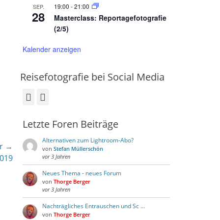
19:00
-
21:00
SEP.
28
Masterclass: Reportagefotografie
(2/5)
Kalender anzeigen
Reisefotografie bei Social Media
Facebook
Instagram
Letzte Foren Beiträge
Alternativen zum Lightroom-Abo?
r →
von
Stefan Müllerschön
2019
vor 3 Jahren
Neues Thema - neues Forum
von
Thorge Berger
vor 3 Jahren
Nachträgliches Entrauschen und Sc …
von
Thorge Berger