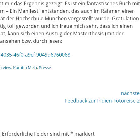
r das Ergebnis gezeigt: Es ist ein fantastisches Buch mit
m – Ein Manifest“ entstanden, das auch im Rahmen einer
tät der Hochschule München vorgestellt wurde. Gratulation
tig toll geworden und ich freue mich sehr, dass ich einen
hat, kann sich einen Auszug der Masterthesis (mit der
 ansehen bzw. durch lesen:
c-4035-46f0-a9cf-9049d6760068
erview
,
Kumbh Mela
,
Presse
nächste
nächster
Feedback zur Indien-Fotoreise 
Beitrag:
.
Erforderliche Felder sind mit
*
markiert