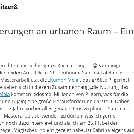
derungen an urbanen Raum – Ein
richten, die sicher gutes Karma bringt …😉 Vor einigen
e beiden Architektur-Studentinnen Sabrina Tafelmeierund
Masterarbeit u.a. die „
Kumbh Mela
“, das größte Pilgerfest
 sie sehen sich in diesem Zusammenhang „die Nutzung des
Mela
kommen jedesmal Millionen von Pilgern, was für die
k und Ujjain) eine große Herausforderung darstellt. Daher
its 3 Jahre vorher alles genauestens zu planen! Sabrina un
er Masterarbeit verwenden zu dürfen, was ich gerne
h noch dazu interviewt und als ich am 25.11. bei den
rtage „Magisches Indien“ gezeigt habe, ist Sabrina eigens au