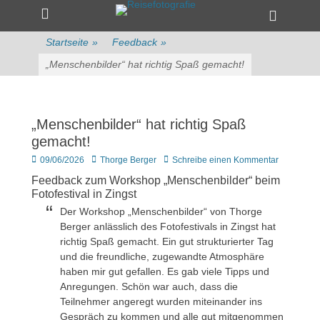
Primärmenü
zum
Heade
Inhalt
Toggle
überspringen
Startseite
»
Feedback
»
„Menschenbilder“ hat richtig Spaß gemacht!
„Menschenbilder“ hat richtig Spaß
gemacht!
Veröffentlicht
Author
09/06/2026
Thorge Berger
Schreibe einen Kommentar
am
Feedback zum Workshop „Menschenbilder“ beim
Fotofestival in Zingst
Der Workshop „Menschenbilder“ von Thorge
Berger anlässlich des Fotofestivals in Zingst hat
richtig Spaß gemacht. Ein gut strukturierter Tag
und die freundliche, zugewandte Atmosphäre
haben mir gut gefallen. Es gab viele Tipps und
Anregungen. Schön war auch, dass die
Teilnehmer angeregt wurden miteinander ins
Gespräch zu kommen und alle gut mitgenommen