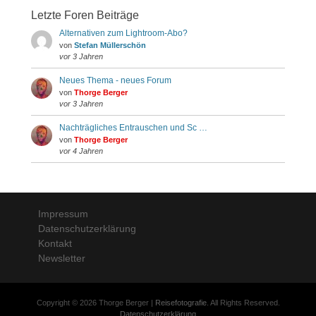
Letzte Foren Beiträge
Alternativen zum Lightroom-Abo?
von
Stefan Müllerschön
vor 3 Jahren
Neues Thema - neues Forum
von
Thorge Berger
vor 3 Jahren
Nachträgliches Entrauschen und Sc …
von
Thorge Berger
vor 4 Jahren
Impressum
Datenschutzerklärung
Kontakt
Newsletter
Copyright © 2026 Thorge Berger |
Reisefotografie
. All Rights Reserved.
Datenschutzerklärung