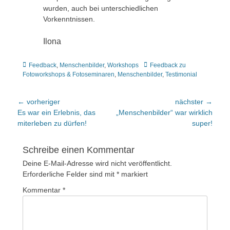
wurden, auch bei unterschiedlichen
Vorkenntnissen.
Ilona
Kategorien
Tags
Feedback
,
Menschenbilder
,
Workshops
Feedback zu
Fotoworkshops & Fotoseminaren
,
Menschenbilder
,
Testimonial
Beitragsnavigation
← vorheriger
nächster →
Vorheriger
nächster
Es war ein Erlebnis, das
„Menschenbilder“ war wirklich
Beitrag:
Beitrag:
miterleben zu dürfen!
super!
Schreibe einen Kommentar
Deine E-Mail-Adresse wird nicht veröffentlicht.
Erforderliche Felder sind mit
*
markiert
Kommentar
*