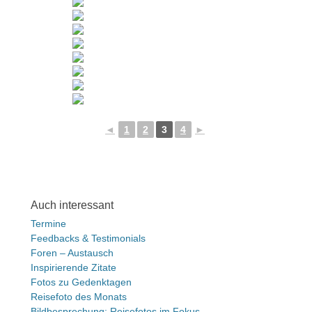
◄
1
2
3
4
►
Auch interessant
Termine
Feedbacks & Testimonials
Foren – Austausch
Inspirierende Zitate
Fotos zu Gedenktagen
Reisefoto des Monats
Bildbesprechung: Reisefotos im Fokus