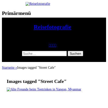
zum
Inhalt
überspringen
Primärmenü
Header
Toggle
Reisefotografie
Fotoworkshops, Fotoreisen, Reisereportagen, Fotoreportagen, Live-
Reportagen, Multivisions-Vorträge
Facebook
Vimeo
YouTube
Instagram
Suche
nach:
Startseite
»
Images tagged "Street Cafe"
Images tagged "Street Cafe"