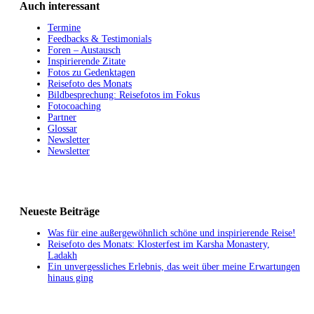
Auch interessant
Termine
Feedbacks & Testimonials
Foren – Austausch
Inspirierende Zitate
Fotos zu Gedenktagen
Reisefoto des Monats
Bildbesprechung: Reisefotos im Fokus
Fotocoaching
Partner
Glossar
Newsletter
Newsletter
Neueste Beiträge
Was für eine außergewöhnlich schöne und inspirierende Reise!
Reisefoto des Monats: Klosterfest im Karsha Monastery,
Ladakh
Ein unvergessliches Erlebnis, das weit über meine Erwartungen
hinaus ging