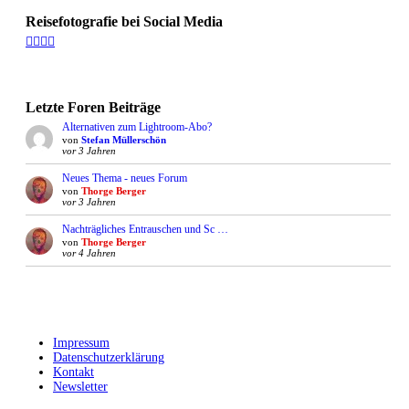
Reisefotografie bei Social Media
Facebook
Vimeo
YouTube
Instagram
Letzte Foren Beiträge
Alternativen zum Lightroom-Abo?
von
Stefan Müllerschön
vor 3 Jahren
Neues Thema - neues Forum
von
Thorge Berger
vor 3 Jahren
Nachträgliches Entrauschen und Sc …
von
Thorge Berger
vor 4 Jahren
Impressum
Datenschutzerklärung
Kontakt
Newsletter