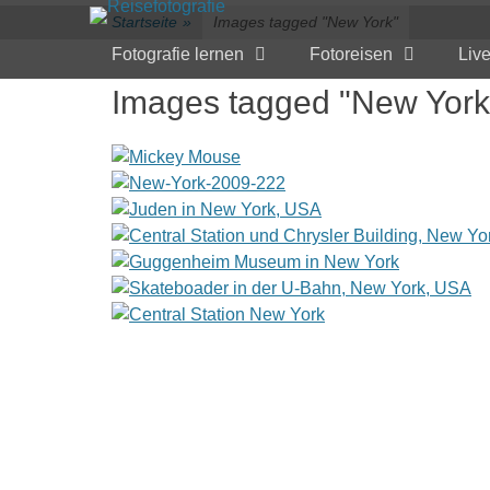
Primärmenü
zum
Startseite
»
Images tagged "New York"
Inhalt
Fotografie lernen
Fotoreisen
Liv
überspringen
Images tagged "New York