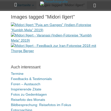
Primärmenü
zum
Heade
Startseite
»
Images tagged "Midori Ilgert"
Inhalt
Toggle
überspringen
Images tagged "Midori Ilgert"
Auch interessant
Termine
Feedbacks & Testimonials
Foren – Austausch
Inspirierende Zitate
Fotos zu Gedenktagen
Reisefoto des Monats
Bildbesprechung: Reisefotos im Fokus
Fotocoaching