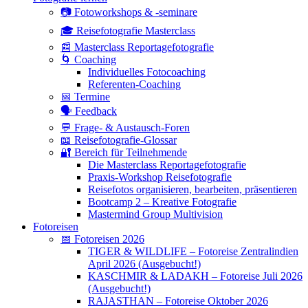
📷 Fotoworkshops & -seminare
🎓 Reisefotografie Masterclass
📰 Masterclass Reportagefotografie
🌀 Coaching
Individuelles Fotocoaching
Referenten-Coaching
📅 Termine
🗣 Feedback
💬 Frage- & Austausch-Foren
📖 Reisefotografie-Glossar
🔐 Bereich für Teilnehmende
Die Masterclass Reportagefotografie
Praxis-Workshop Reisefotografie
Reisefotos organisieren, bearbeiten, präsentieren
Bootcamp 2 – Kreative Fotografie
Mastermind Group Multivision
Fotoreisen
📅 Fotoreisen 2026
TIGER & WILDLIFE – Fotoreise Zentralindien
April 2026 (Ausgebucht!)
KASCHMIR & LADAKH – Fotoreise Juli 2026
(Ausgebucht!)
RAJASTHAN – Fotoreise Oktober 2026