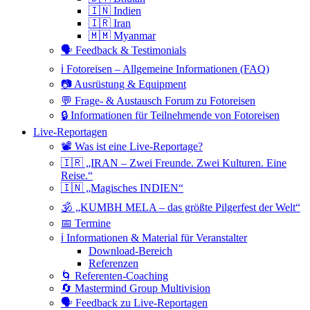
🇮🇳 Indien
🇮🇷 Iran
🇲🇲 Myanmar
🗣 Feedback & Testimonials
ℹ️ Fotoreisen – Allgemeine Informationen (FAQ)
📷 Ausrüstung & Equipment
💬 Frage- & Austausch Forum zu Fotoreisen
🔒 Informationen für Teilnehmende von Fotoreisen
Live-Reportagen
📽 Was ist eine Live-Reportage?
🇮🇷 „IRAN – Zwei Freunde. Zwei Kulturen. Eine
Reise.“
🇮🇳 „Magisches INDIEN“
🕉 „KUMBH MELA – das größte Pilgerfest der Welt“
📅 Termine
ℹ️ Informationen & Material für Veranstalter
Download-Bereich
Referenzen
🌀 Referenten-Coaching
🔄 Mastermind Group Multivision
🗣 Feedback zu Live-Reportagen