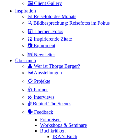
🖼 Client Gallery
Inspiration
📅 Reisefoto des Monats
🔍 Bildbesprechung: Reisefotos im Fokus
#️⃣ Themen-Fotos
📖 Inspirierende Zitate
📷 Equipment
🆕 Newsletter
Über mich
👤 Wer ist Thorge Berger?
🖼 Ausstellungen
📋 Projekte
👍 Partner
🎤 Interviews
🎬 Behind The Scenes
🗣 Feedback
Fotoreisen
Workshops & Seminare
Buchkritiken
IRAN-Buch