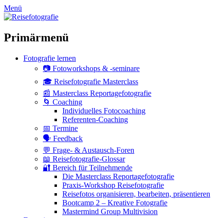
zum
Menü
Inhalt
überspringen
Primärmenü
Fotografie lernen
📷 Fotoworkshops & -seminare
🎓 Reisefotografie Masterclass
📰 Masterclass Reportagefotografie
🌀 Coaching
Individuelles Fotocoaching
Referenten-Coaching
📅 Termine
🗣 Feedback
💬 Frage- & Austausch-Foren
📖 Reisefotografie-Glossar
🔐 Bereich für Teilnehmende
Die Masterclass Reportagefotografie
Praxis-Workshop Reisefotografie
Reisefotos organisieren, bearbeiten, präsentieren
Bootcamp 2 – Kreative Fotografie
Mastermind Group Multivision