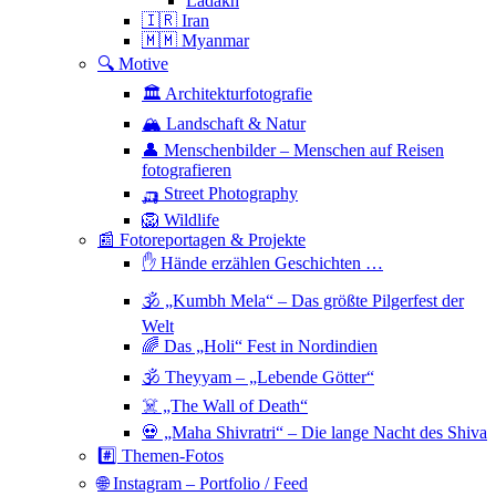
Ladakh
🇮🇷 Iran
🇲🇲 Myanmar
🔍 Motive
🏛 Architekturfotografie
🏔 Landschaft & Natur
👤 Menschenbilder – Menschen auf Reisen
fotografieren
🛺 Street Photography
🦁 Wildlife
📰 Fotoreportagen & Projekte
✋ Hände erzählen Geschichten …
🕉 „Kumbh Mela“ – Das größte Pilgerfest der
Welt
🌈 Das „Holi“ Fest in Nordindien
🕉 Theyyam – „Lebende Götter“
☠️ „The Wall of Death“
💀 „Maha Shivratri“ – Die lange Nacht des Shiva
#️⃣ Themen-Fotos
🌐 Instagram – Portfolio / Feed