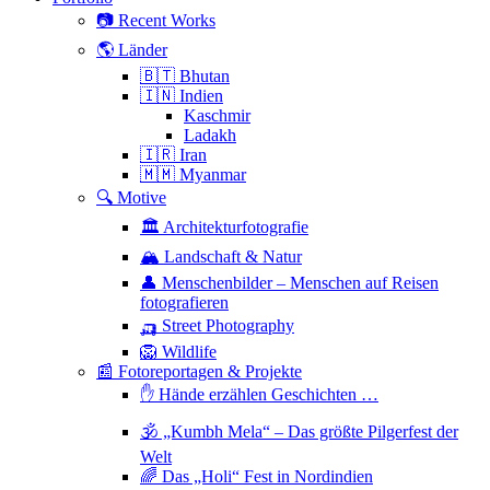
📷 Recent Works
🌎 Länder
🇧🇹 Bhutan
🇮🇳 Indien
Kaschmir
Ladakh
🇮🇷 Iran
🇲🇲 Myanmar
🔍 Motive
🏛 Architekturfotografie
🏔 Landschaft & Natur
👤 Menschenbilder – Menschen auf Reisen
fotografieren
🛺 Street Photography
🦁 Wildlife
📰 Fotoreportagen & Projekte
✋ Hände erzählen Geschichten …
🕉 „Kumbh Mela“ – Das größte Pilgerfest der
Welt
🌈 Das „Holi“ Fest in Nordindien