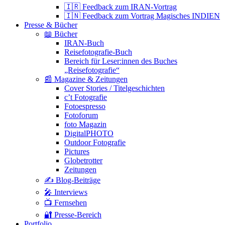
🇮🇷 Feedback zum IRAN-Vortrag
🇮🇳 Feedback zum Vortrag Magisches INDIEN
Presse & Bücher
📖 Bücher
IRAN-Buch
Reisefotografie-Buch
Bereich für Leser:innen des Buches
„Reisefotografie“
📰 Magazine & Zeitungen
Cover Stories / Titelgeschichten
c’t Fotografie
Fotoespresso
Fotoforum
foto Magazin
DigitalPHOTO
Outdoor Fotografie
Pictures
Globetrotter
Zeitungen
✍️ Blog-Beiträge
🎤 Interviews
📺 Fernsehen
🔐 Presse-Bereich
Portfolio