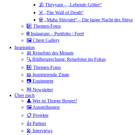
🕉 Theyyam – „Lebende Götter“
☠️ „The Wall of Death“
💀 „Maha Shivratri“ – Die lange Nacht des Shiva
#️⃣ Themen-Fotos
🌐 Instagram – Portfolio / Feed
🖼 Client Gallery
Inspiration
📅 Reisefoto des Monats
🔍 Bildbesprechung: Reisefotos im Fokus
#️⃣ Themen-Fotos
📖 Inspirierende Zitate
📷 Equipment
🆕 Newsletter
Über mich
👤 Wer ist Thorge Berger?
🖼 Ausstellungen
📋 Projekte
👍 Partner
🎤 Interviews