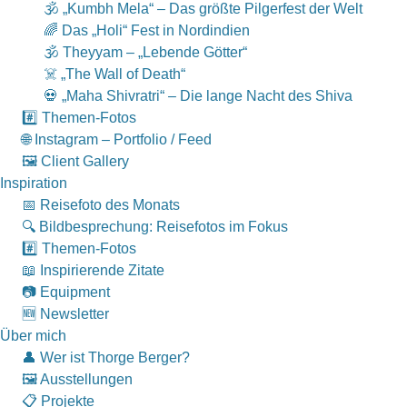
🕉 „Kumbh Mela“ – Das größte Pilgerfest der Welt
🌈 Das „Holi“ Fest in Nordindien
🕉 Theyyam – „Lebende Götter“
☠️ „The Wall of Death“
💀 „Maha Shivratri“ – Die lange Nacht des Shiva
#️⃣ Themen-Fotos
🌐 Instagram – Portfolio / Feed
🖼 Client Gallery
Inspiration
📅 Reisefoto des Monats
🔍 Bildbesprechung: Reisefotos im Fokus
#️⃣ Themen-Fotos
📖 Inspirierende Zitate
📷 Equipment
🆕 Newsletter
Über mich
👤 Wer ist Thorge Berger?
🖼 Ausstellungen
📋 Projekte