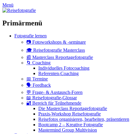
zum
Menü
Inhalt
überspringen
Primärmenü
Fotografie lernen
📷 Fotoworkshops & -seminare
🎓 Reisefotografie Masterclass
📰 Masterclass Reportagefotografie
🌀 Coaching
Individuelles Fotocoaching
Referenten-Coaching
📅 Termine
🗣 Feedback
💬 Frage- & Austausch-Foren
📖 Reisefotografie-Glossar
🔐 Bereich für Teilnehmende
Die Masterclass Reportagefotografie
Praxis-Workshop Reisefotografie
Reisefotos organisieren, bearbeiten, präsentieren
Bootcamp 2 – Kreative Fotografie
Mastermind Group Multivision