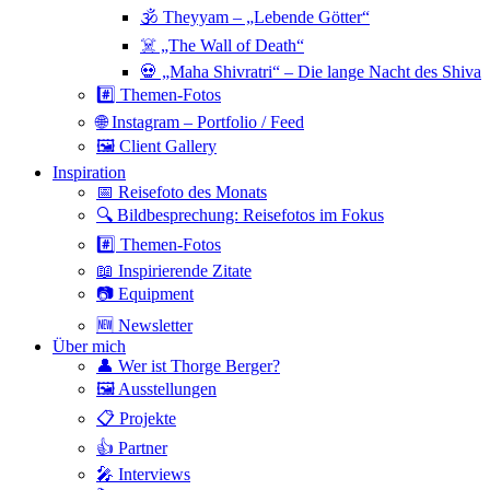
🕉 Theyyam – „Lebende Götter“
☠️ „The Wall of Death“
💀 „Maha Shivratri“ – Die lange Nacht des Shiva
#️⃣ Themen-Fotos
🌐 Instagram – Portfolio / Feed
🖼 Client Gallery
Inspiration
📅 Reisefoto des Monats
🔍 Bildbesprechung: Reisefotos im Fokus
#️⃣ Themen-Fotos
📖 Inspirierende Zitate
📷 Equipment
🆕 Newsletter
Über mich
👤 Wer ist Thorge Berger?
🖼 Ausstellungen
📋 Projekte
👍 Partner
🎤 Interviews