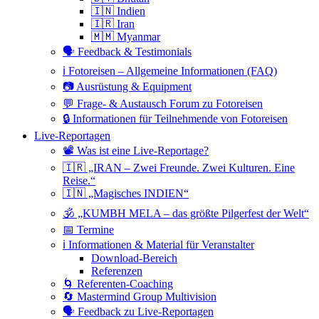
🇮🇳 Indien
🇮🇷 Iran
🇲🇲 Myanmar
🗣 Feedback & Testimonials
ℹ️ Fotoreisen – Allgemeine Informationen (FAQ)
📷 Ausrüstung & Equipment
💬 Frage- & Austausch Forum zu Fotoreisen
🔒 Informationen für Teilnehmende von Fotoreisen
Live-Reportagen
📽 Was ist eine Live-Reportage?
🇮🇷 „IRAN – Zwei Freunde. Zwei Kulturen. Eine
Reise.“
🇮🇳 „Magisches INDIEN“
🕉 „KUMBH MELA – das größte Pilgerfest der Welt“
📅 Termine
ℹ️ Informationen & Material für Veranstalter
Download-Bereich
Referenzen
🌀 Referenten-Coaching
🔄 Mastermind Group Multivision
🗣 Feedback zu Live-Reportagen