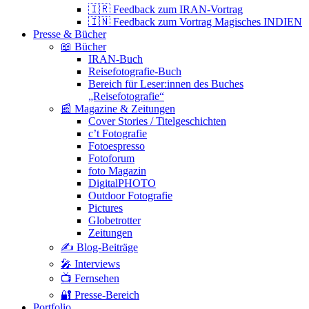
🇮🇷 Feedback zum IRAN-Vortrag
🇮🇳 Feedback zum Vortrag Magisches INDIEN
Presse & Bücher
📖 Bücher
IRAN-Buch
Reisefotografie-Buch
Bereich für Leser:innen des Buches
„Reisefotografie“
📰 Magazine & Zeitungen
Cover Stories / Titelgeschichten
c’t Fotografie
Fotoespresso
Fotoforum
foto Magazin
DigitalPHOTO
Outdoor Fotografie
Pictures
Globetrotter
Zeitungen
✍️ Blog-Beiträge
🎤 Interviews
📺 Fernsehen
🔐 Presse-Bereich
Portfolio