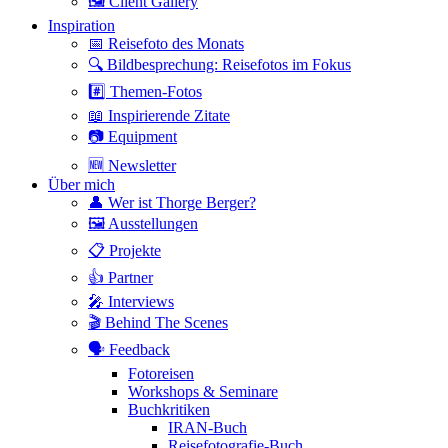
🖼 Client Gallery
Inspiration
📅 Reisefoto des Monats
🔍 Bildbesprechung: Reisefotos im Fokus
#️⃣ Themen-Fotos
📖 Inspirierende Zitate
📷 Equipment
🆕 Newsletter
Über mich
👤 Wer ist Thorge Berger?
🖼 Ausstellungen
📋 Projekte
👍 Partner
🎤 Interviews
🎬 Behind The Scenes
🗣 Feedback
Fotoreisen
Workshops & Seminare
Buchkritiken
IRAN-Buch
Reisefotografie-Buch