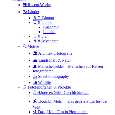
📷 Recent Works
🌎 Länder
🇧🇹 Bhutan
🇮🇳 Indien
Kaschmir
Ladakh
🇮🇷 Iran
🇲🇲 Myanmar
🔍 Motive
🏛 Architekturfotografie
🏔 Landschaft & Natur
👤 Menschenbilder – Menschen auf Reisen
fotografieren
🛺 Street Photography
🦁 Wildlife
📰 Fotoreportagen & Projekte
✋ Hände erzählen Geschichten …
🕉 „Kumbh Mela“ – Das größte Pilgerfest der
Welt
🌈 Das „Holi“ Fest in Nordindien