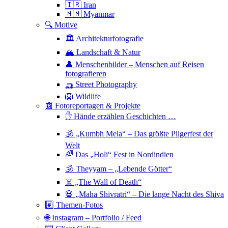
🇮🇷 Iran
🇲🇲 Myanmar
🔍 Motive
🏛 Architekturfotografie
🏔 Landschaft & Natur
👤 Menschenbilder – Menschen auf Reisen
fotografieren
🛺 Street Photography
🦁 Wildlife
📰 Fotoreportagen & Projekte
✋ Hände erzählen Geschichten …
🕉 „Kumbh Mela“ – Das größte Pilgerfest der
Welt
🌈 Das „Holi“ Fest in Nordindien
🕉 Theyyam – „Lebende Götter“
☠️ „The Wall of Death“
💀 „Maha Shivratri“ – Die lange Nacht des Shiva
#️⃣ Themen-Fotos
🌐 Instagram – Portfolio / Feed