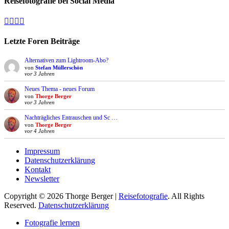
Reisefotografie bei Social Media
Facebook
Vimeo
YouTube
Instagram
Letzte Foren Beiträge
Alternativen zum Lightroom-Abo?
von
Stefan Müllerschön
vor 3 Jahren
Neues Thema - neues Forum
von
Thorge Berger
vor 3 Jahren
Nachträgliches Entrauschen und Sc …
von
Thorge Berger
vor 4 Jahren
Impressum
Datenschutzerklärung
Kontakt
Newsletter
Copyright © 2026 Thorge Berger |
Reisefotografie
. All Rights
Reserved.
Datenschutzerklärung
Hoch
Fotografie lernen
scrollen