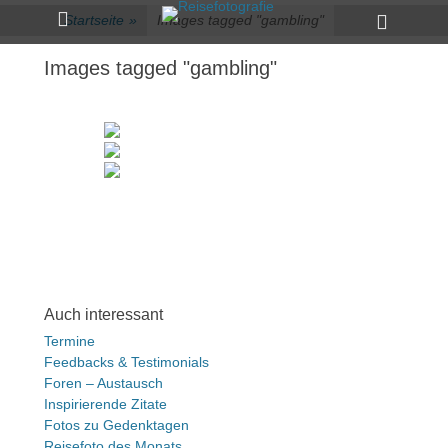
Primärmenü
zum
Heade
Startseite
»
Images tagged "gambling"
Inhalt
Toggle
überspringen
Images tagged "gambling"
Auch interessant
Termine
Feedbacks & Testimonials
Foren – Austausch
Inspirierende Zitate
Fotos zu Gedenktagen
Reisefoto des Monats