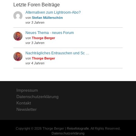
Letzte Foren Beiträge
Alternativen zum Lightroom-Abo?
von
Stefan Müllerschön
vor 3 Jahren
Neues Thema - neues Forum
von
Thorge Berger
vor 3 Jahren
Nachträgliches Entrauschen und Sc …
von
Thorge Berger
vor 4 Jahren
Impressum
Datenschutzerklärung
Kontakt
Newsletter
Copyright © 2026 Thorge Berger |
Reisefotografie
. All Rights Reserved.
Datenschutzerklärung