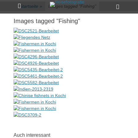
Primärmenü
zum
Heade
Startseite
»
Images tagged "Fishing"
Inhalt
Toggle
überspringen
Images tagged "Fishing"
Auch interessant