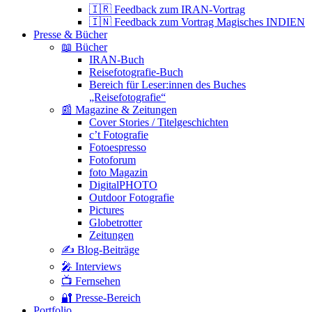
🇮🇷 Feedback zum IRAN-Vortrag
🇮🇳 Feedback zum Vortrag Magisches INDIEN
Presse & Bücher
📖 Bücher
IRAN-Buch
Reisefotografie-Buch
Bereich für Leser:innen des Buches
„Reisefotografie“
📰 Magazine & Zeitungen
Cover Stories / Titelgeschichten
c’t Fotografie
Fotoespresso
Fotoforum
foto Magazin
DigitalPHOTO
Outdoor Fotografie
Pictures
Globetrotter
Zeitungen
✍️ Blog-Beiträge
🎤 Interviews
📺 Fernsehen
🔐 Presse-Bereich
Portfolio