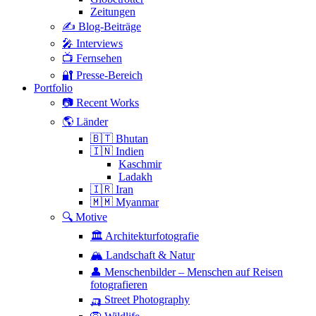
Zeitungen
✍️ Blog-Beiträge
🎤 Interviews
📺 Fernsehen
🔐 Presse-Bereich
Portfolio
📷 Recent Works
🌎 Länder
🇧🇹 Bhutan
🇮🇳 Indien
Kaschmir
Ladakh
🇮🇷 Iran
🇲🇲 Myanmar
🔍 Motive
🏛 Architekturfotografie
🏔 Landschaft & Natur
👤 Menschenbilder – Menschen auf Reisen
fotografieren
🛺 Street Photography