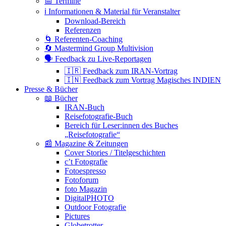
📅 Termine
ℹ️ Informationen & Material für Veranstalter
Download-Bereich
Referenzen
🌀 Referenten-Coaching
🔄 Mastermind Group Multivision
🗣 Feedback zu Live-Reportagen
🇮🇷 Feedback zum IRAN-Vortrag
🇮🇳 Feedback zum Vortrag Magisches INDIEN
Presse & Bücher
📖 Bücher
IRAN-Buch
Reisefotografie-Buch
Bereich für Leser:innen des Buches
„Reisefotografie“
📰 Magazine & Zeitungen
Cover Stories / Titelgeschichten
c’t Fotografie
Fotoespresso
Fotoforum
foto Magazin
DigitalPHOTO
Outdoor Fotografie
Pictures
Globetrotter