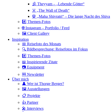
🕉 Theyyam – „Lebende Götter“
☠️ „The Wall of Death“
💀 „Maha Shivratri“ – Die lange Nacht des Shiva
#️⃣ Themen-Fotos
🌐 Instagram – Portfolio / Feed
🖼 Client Gallery
Inspiration
📅 Reisefoto des Monats
🔍 Bildbesprechung: Reisefotos im Fokus
#️⃣ Themen-Fotos
📖 Inspirierende Zitate
📷 Equipment
🆕 Newsletter
Über mich
👤 Wer ist Thorge Berger?
🖼 Ausstellungen
📋 Projekte
👍 Partner
🎤 Interviews