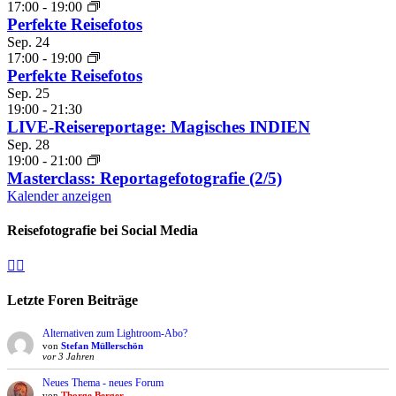
17:00
-
19:00
Perfekte Reisefotos
Sep.
24
17:00
-
19:00
Perfekte Reisefotos
Sep.
25
19:00
-
21:30
LIVE-Reisereportage: Magisches INDIEN
Sep.
28
19:00
-
21:00
Masterclass: Reportagefotografie (2/5)
Kalender anzeigen
Reisefotografie bei Social Media
Facebook
Instagram
Letzte Foren Beiträge
Alternativen zum Lightroom-Abo?
von
Stefan Müllerschön
vor 3 Jahren
Neues Thema - neues Forum
von
Thorge Berger