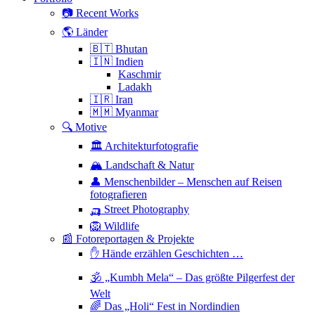
📷 Recent Works
🌎 Länder
🇧🇹 Bhutan
🇮🇳 Indien
Kaschmir
Ladakh
🇮🇷 Iran
🇲🇲 Myanmar
🔍 Motive
🏛 Architekturfotografie
🏔 Landschaft & Natur
👤 Menschenbilder – Menschen auf Reisen
fotografieren
🛺 Street Photography
🦁 Wildlife
📰 Fotoreportagen & Projekte
✋ Hände erzählen Geschichten …
🕉 „Kumbh Mela“ – Das größte Pilgerfest der
Welt
🌈 Das „Holi“ Fest in Nordindien