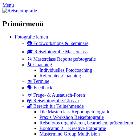
zum
Menü
Inhalt
überspringen
Primärmenü
Fotografie lernen
📷 Fotoworkshops & -seminare
🎓 Reisefotografie Masterclass
📰 Masterclass Reportagefotografie
🌀 Coaching
Individuelles Fotocoaching
Referenten-Coaching
📅 Termine
🗣 Feedback
💬 Frage- & Austausch-Foren
📖 Reisefotografie-Glossar
🔐 Bereich für Teilnehmende
Die Masterclass Reportagefotografie
Praxis-Workshop Reisefotografie
Reisefotos organisieren, bearbeiten, präsentieren
Bootcamp 2 – Kreative Fotografie
Mastermind Group Multivision