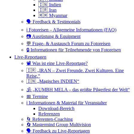
🇮🇳 Indien
🇮🇷 Iran
🇲🇲 Myanmar
🗣 Feedback & Testimonials
ℹ️ Fotoreisen – Allgemeine Informationen (FAQ)
📷 Ausrüstung & Equipment
💬 Frage- & Austausch Forum zu Fotoreisen
🔒 Informationen für Teilnehmende von Fotoreisen
Live-Reportagen
📽 Was ist eine Live-Reportage?
🇮🇷 „IRAN – Zwei Freunde. Zwei Kulturen. Eine
Reise.“
🇮🇳 „Magisches INDIEN“
🕉 „KUMBH MELA – das größte Pilgerfest der Welt“
📅 Termine
ℹ️ Informationen & Material für Veranstalter
Download-Bereich
Referenzen
🌀 Referenten-Coaching
🔄 Mastermind Group Multivision
🗣 Feedback zu Live-Reportagen