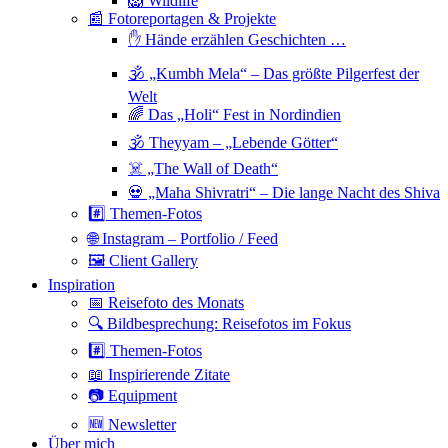
🦁 Wildlife
📰 Fotoreportagen & Projekte
✋ Hände erzählen Geschichten …
🕉 „Kumbh Mela“ – Das größte Pilgerfest der
Welt
🌈 Das „Holi“ Fest in Nordindien
🕉 Theyyam – „Lebende Götter“
☠️ „The Wall of Death“
💀 „Maha Shivratri“ – Die lange Nacht des Shiva
#️⃣ Themen-Fotos
🌐 Instagram – Portfolio / Feed
🖼 Client Gallery
Inspiration
📅 Reisefoto des Monats
🔍 Bildbesprechung: Reisefotos im Fokus
#️⃣ Themen-Fotos
📖 Inspirierende Zitate
📷 Equipment
🆕 Newsletter
Über mich