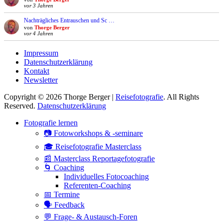
vor 3 Jahren
Nachträgliches Entrauschen und Sc …
von
Thorge Berger
vor 4 Jahren
Impressum
Datenschutzerklärung
Kontakt
Newsletter
Copyright © 2026 Thorge Berger |
Reisefotografie
. All Rights
Reserved.
Datenschutzerklärung
Hoch
Fotografie lernen
scrollen
📷 Fotoworkshops & -seminare
🎓 Reisefotografie Masterclass
📰 Masterclass Reportagefotografie
🌀 Coaching
Individuelles Fotocoaching
Referenten-Coaching
📅 Termine
🗣 Feedback
💬 Frage- & Austausch-Foren