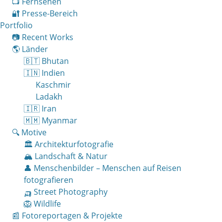
📺 Fernsehen
🔐 Presse-Bereich
Portfolio
📷 Recent Works
🌎 Länder
🇧🇹 Bhutan
🇮🇳 Indien
Kaschmir
Ladakh
🇮🇷 Iran
🇲🇲 Myanmar
🔍 Motive
🏛 Architekturfotografie
🏔 Landschaft & Natur
👤 Menschenbilder – Menschen auf Reisen
fotografieren
🛺 Street Photography
🦁 Wildlife
📰 Fotoreportagen & Projekte