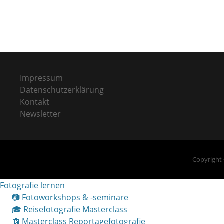
Impressum
Datenschutzerklärung
Kontakt
Newsletter
Copyright
Fotografie lernen
📷 Fotoworkshops & -seminare
🎓 Reisefotografie Masterclass
📰 Masterclass Reportagefotografie