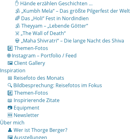
✋ Hände erzählen Geschichten …
🕉 „Kumbh Mela“ – Das größte Pilgerfest der Welt
🌈 Das „Holi“ Fest in Nordindien
🕉 Theyyam – „Lebende Götter“
☠️ „The Wall of Death“
💀 „Maha Shivratri“ – Die lange Nacht des Shiva
#️⃣ Themen-Fotos
🌐 Instagram – Portfolio / Feed
🖼 Client Gallery
Inspiration
📅 Reisefoto des Monats
🔍 Bildbesprechung: Reisefotos im Fokus
#️⃣ Themen-Fotos
📖 Inspirierende Zitate
📷 Equipment
🆕 Newsletter
Über mich
👤 Wer ist Thorge Berger?
🖼 Ausstellungen