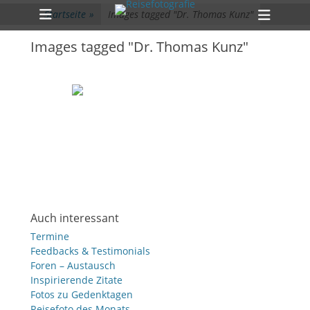
Primärmenü
zum
Heade
Startseite
»
Images tagged "Dr. Thomas Kunz"
Inhalt
Toggl
überspringen
Images tagged "Dr. Thomas Kunz"
Auch interessant
Termine
Feedbacks & Testimonials
Foren – Austausch
Inspirierende Zitate
Fotos zu Gedenktagen
Reisefoto des Monats