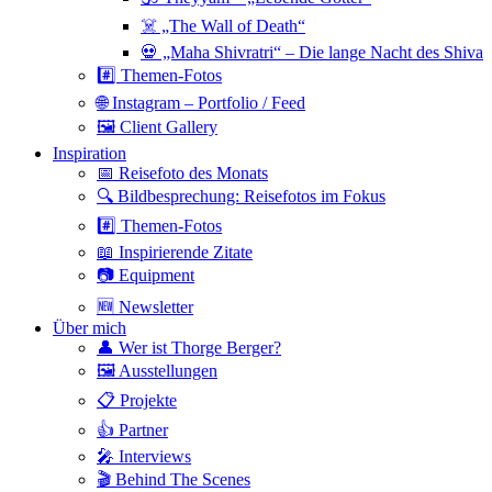
☠️ „The Wall of Death“
💀 „Maha Shivratri“ – Die lange Nacht des Shiva
#️⃣ Themen-Fotos
🌐 Instagram – Portfolio / Feed
🖼 Client Gallery
Inspiration
📅 Reisefoto des Monats
🔍 Bildbesprechung: Reisefotos im Fokus
#️⃣ Themen-Fotos
📖 Inspirierende Zitate
📷 Equipment
🆕 Newsletter
Über mich
👤 Wer ist Thorge Berger?
🖼 Ausstellungen
📋 Projekte
👍 Partner
🎤 Interviews
🎬 Behind The Scenes