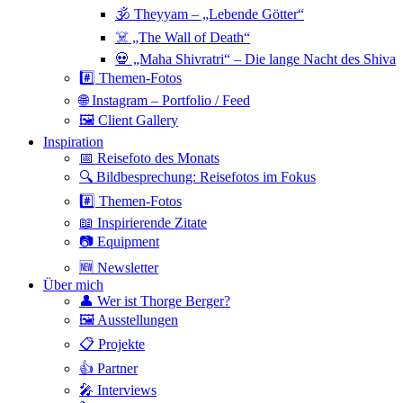
🕉 Theyyam – „Lebende Götter“
☠️ „The Wall of Death“
💀 „Maha Shivratri“ – Die lange Nacht des Shiva
#️⃣ Themen-Fotos
🌐 Instagram – Portfolio / Feed
🖼 Client Gallery
Inspiration
📅 Reisefoto des Monats
🔍 Bildbesprechung: Reisefotos im Fokus
#️⃣ Themen-Fotos
📖 Inspirierende Zitate
📷 Equipment
🆕 Newsletter
Über mich
👤 Wer ist Thorge Berger?
🖼 Ausstellungen
📋 Projekte
👍 Partner
🎤 Interviews