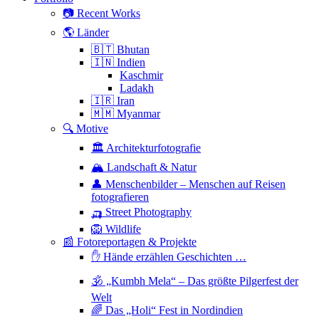
📷 Recent Works
🌎 Länder
🇧🇹 Bhutan
🇮🇳 Indien
Kaschmir
Ladakh
🇮🇷 Iran
🇲🇲 Myanmar
🔍 Motive
🏛 Architekturfotografie
🏔 Landschaft & Natur
👤 Menschenbilder – Menschen auf Reisen
fotografieren
🛺 Street Photography
🦁 Wildlife
📰 Fotoreportagen & Projekte
✋ Hände erzählen Geschichten …
🕉 „Kumbh Mela“ – Das größte Pilgerfest der
Welt
🌈 Das „Holi“ Fest in Nordindien