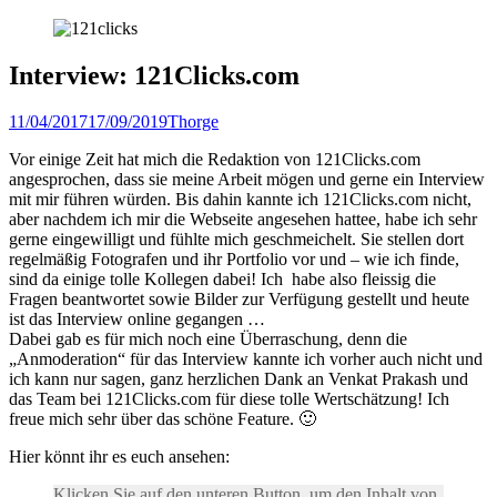
Interview: 121Clicks.com
Veröffentlicht
Author
11/04/2017
17/09/2019
Thorge
am
Vor einige Zeit hat mich die Redaktion von 121Clicks.com
angesprochen, dass sie meine Arbeit mögen und gerne ein Interview
mit mir führen würden. Bis dahin kannte ich 121Clicks.com nicht,
aber nachdem ich mir die Webseite angesehen hattee, habe ich sehr
gerne eingewilligt und fühlte mich geschmeichelt. Sie stellen dort
regelmäßig Fotografen und ihr Portfolio vor und – wie ich finde,
sind da einige tolle Kollegen dabei! Ich habe also fleissig die
Fragen beantwortet sowie Bilder zur Verfügung gestellt und heute
ist das Interview online gegangen …
Dabei gab es für mich noch eine Überraschung, denn die
„Anmoderation“ für das Interview kannte ich vorher auch nicht und
ich kann nur sagen, ganz herzlichen Dank an Venkat Prakash und
das Team bei 121Clicks.com für diese tolle Wertschätzung! Ich
freue mich sehr über das schöne Feature. 🙂
Hier könnt ihr es euch ansehen:
Klicken Sie auf den unteren Button, um den Inhalt von