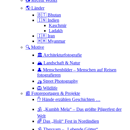
📷 Recent Works
🌎 Länder
🇧🇹 Bhutan
🇮🇳 Indien
Kaschmir
Ladakh
🇮🇷 Iran
🇲🇲 Myanmar
🔍 Motive
🏛 Architekturfotografie
🏔 Landschaft & Natur
👤 Menschenbilder – Menschen auf Reisen
fotografieren
🛺 Street Photography
🦁 Wildlife
📰 Fotoreportagen & Projekte
✋ Hände erzählen Geschichten …
🕉 „Kumbh Mela“ – Das größte Pilgerfest der
Welt
🌈 Das „Holi“ Fest in Nordindien
🕉 Theyyam – „Lebende Götter“