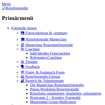
zum
Menü
Inhalt
überspringen
Primärmenü
Fotografie lernen
📷 Fotoworkshops & -seminare
🎓 Reisefotografie Masterclass
📰 Masterclass Reportagefotografie
🌀 Coaching
Individuelles Fotocoaching
Referenten-Coaching
📅 Termine
🗣 Feedback
💬 Frage- & Austausch-Foren
📖 Reisefotografie-Glossar
🔐 Bereich für Teilnehmende
Die Masterclass Reportagefotografie
Praxis-Workshop Reisefotografie
Reisefotos organisieren, bearbeiten, präsentieren
Bootcamp 2 – Kreative Fotografie
Mastermind Group Multivision