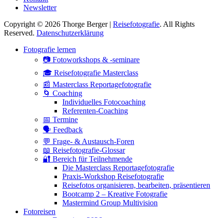
Newsletter
Copyright © 2026 Thorge Berger |
Reisefotografie
. All Rights
Reserved.
Datenschutzerklärung
Hoch
Fotografie lernen
scrollen
📷 Fotoworkshops & -seminare
🎓 Reisefotografie Masterclass
📰 Masterclass Reportagefotografie
🌀 Coaching
Individuelles Fotocoaching
Referenten-Coaching
📅 Termine
🗣 Feedback
💬 Frage- & Austausch-Foren
📖 Reisefotografie-Glossar
🔐 Bereich für Teilnehmende
Die Masterclass Reportagefotografie
Praxis-Workshop Reisefotografie
Reisefotos organisieren, bearbeiten, präsentieren
Bootcamp 2 – Kreative Fotografie
Mastermind Group Multivision
Fotoreisen