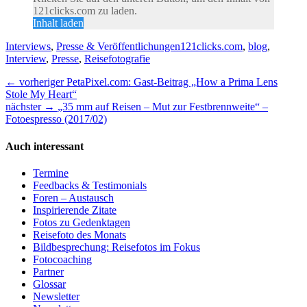
121clicks.com zu laden.
Inhalt laden
Kategorien
Tags
Interviews
,
Presse & Veröffentlichungen
121clicks.com
,
blog
,
Interview
,
Presse
,
Reisefotografie
Beitragsnavigation
Vorheriger
← vorheriger
PetaPixel.com: Gast-Beitrag „How a Prima Lens
Beitrag:
Stole My Heart“
nächster
nächster →
„35 mm auf Reisen – Mut zur Festbrennweite“ –
Beitrag:
Fotoespresso (2017/02)
Auch interessant
Termine
Feedbacks & Testimonials
Foren – Austausch
Inspirierende Zitate
Fotos zu Gedenktagen
Reisefoto des Monats
Bildbesprechung: Reisefotos im Fokus
Fotocoaching
Partner
Glossar
Newsletter