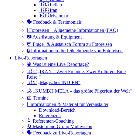
🇮🇳 Indien
🇮🇷 Iran
🇲🇲 Myanmar
🗣 Feedback & Testimonials
ℹ️ Fotoreisen – Allgemeine Informationen (FAQ)
📷 Ausrüstung & Equipment
💬 Frage- & Austausch Forum zu Fotoreisen
🔒 Informationen für Teilnehmende von Fotoreisen
Live-Reportagen
📽 Was ist eine Live-Reportage?
🇮🇷 „IRAN – Zwei Freunde. Zwei Kulturen. Eine
Reise.“
🇮🇳 „Magisches INDIEN“
🕉 „KUMBH MELA – das größte Pilgerfest der Welt“
📅 Termine
ℹ️ Informationen & Material für Veranstalter
Download-Bereich
Referenzen
🌀 Referenten-Coaching
🔄 Mastermind Group Multivision
🗣 Feedback zu Live-Reportagen