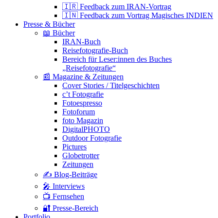
🇮🇷 Feedback zum IRAN-Vortrag
🇮🇳 Feedback zum Vortrag Magisches INDIEN
Presse & Bücher
📖 Bücher
IRAN-Buch
Reisefotografie-Buch
Bereich für Leser:innen des Buches
„Reisefotografie“
📰 Magazine & Zeitungen
Cover Stories / Titelgeschichten
c’t Fotografie
Fotoespresso
Fotoforum
foto Magazin
DigitalPHOTO
Outdoor Fotografie
Pictures
Globetrotter
Zeitungen
✍️ Blog-Beiträge
🎤 Interviews
📺 Fernsehen
🔐 Presse-Bereich
Portfolio