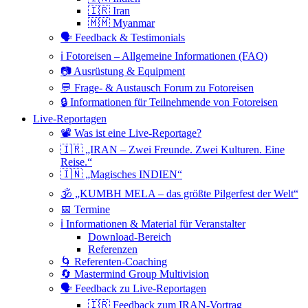
🇮🇷 Iran
🇲🇲 Myanmar
🗣 Feedback & Testimonials
ℹ️ Fotoreisen – Allgemeine Informationen (FAQ)
📷 Ausrüstung & Equipment
💬 Frage- & Austausch Forum zu Fotoreisen
🔒 Informationen für Teilnehmende von Fotoreisen
Live-Reportagen
📽 Was ist eine Live-Reportage?
🇮🇷 „IRAN – Zwei Freunde. Zwei Kulturen. Eine
Reise.“
🇮🇳 „Magisches INDIEN“
🕉 „KUMBH MELA – das größte Pilgerfest der Welt“
📅 Termine
ℹ️ Informationen & Material für Veranstalter
Download-Bereich
Referenzen
🌀 Referenten-Coaching
🔄 Mastermind Group Multivision
🗣 Feedback zu Live-Reportagen
🇮🇷 Feedback zum IRAN-Vortrag