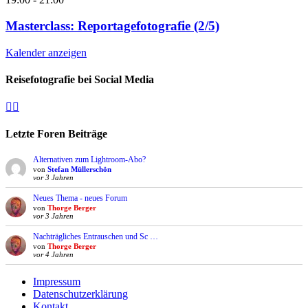
Masterclass: Reportagefotografie (2/5)
Kalender anzeigen
Reisefotografie bei Social Media
Facebook
Instagram
Letzte Foren Beiträge
Alternativen zum Lightroom-Abo?
von
Stefan Müllerschön
vor 3 Jahren
Neues Thema - neues Forum
von
Thorge Berger
vor 3 Jahren
Nachträgliches Entrauschen und Sc …
von
Thorge Berger
vor 4 Jahren
Impressum
Datenschutzerklärung
Kontakt