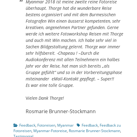
Myanmar 2018 ist meine zweite reine Fotoreise
überhaupt. Thorge hat die wunderbare Reise
bestens organisiert und mit dem Burmesischen
Fotografen Win einen äusserst kompetenten, sehr
kreativen, angenehmen Partner gefunden. Gerne
werde ich weitere Fotoworkshop Reisen mit Thorge
und auch mit Win machen. Ich habe sehr viel in
Sachen Bildgestaltung gelernt. Thorge war immer
sehr hilfsbereit. -Chapeau ! –Durch die
Audiokonferenz mit allen Teilnehmern ein halbes
Jahr vor der Reise, hat man sich bereits „als
Gruppe gefühlt“ und so in der Vorbereitungsphase
miteinander eMail-Kontakt gepflegt. – Super!!
Es war eine tolle Gruppe.
V
ielen Dank Thorge!
Rosmarie Brunner-Stockmann
Kategorien
Tags
Feedback
,
Fotoreisen
,
Myanmar
Feedback
,
Feedback zu
Fotoreisen
,
Myanmar-Fotoreise
,
Rosmarie Brunner-Stockmann
,
Testimonial