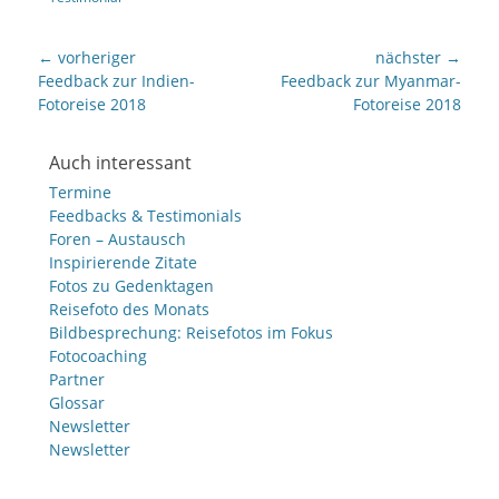
Beitragsnavigation
← vorheriger
nächster →
Vorheriger
nächster
Feedback zur Indien-
Feedback zur Myanmar-
Beitrag:
Beitrag:
Fotoreise 2018
Fotoreise 2018
Auch interessant
Termine
Feedbacks & Testimonials
Foren – Austausch
Inspirierende Zitate
Fotos zu Gedenktagen
Reisefoto des Monats
Bildbesprechung: Reisefotos im Fokus
Fotocoaching
Partner
Glossar
Newsletter
Newsletter