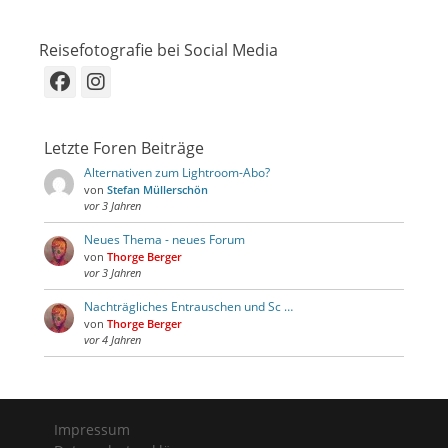
Reisefotografie bei Social Media
Facebook
Instagram
Letzte Foren Beiträge
Alternativen zum Lightroom-Abo?
von
Stefan Müllerschön
vor 3 Jahren
Neues Thema - neues Forum
von
Thorge Berger
vor 3 Jahren
Nachträgliches Entrauschen und Sc …
von
Thorge Berger
vor 4 Jahren
Impressum