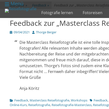
zum
Menü
Startseite
»
Feedback
»
Feedback zur „Masterclass Reisefoto
Inhalt
Primärmenü
Fotografie lernen
Fotoreisen
überspringen
Feedback zur „Masterclass Re
Veröffentlicht
Author
09/04/2021
Thorge Berger
am
Die Masterclass Reisefotografie ist eine tolle I
Fotografen! Alle relevanten Inhalte werden abge
Nachbereitung der Reise und der mitgebrachten F
mitgenommen und freue mich darauf, diese in der
umzusetzen. Thorge‘s Fotos sind zudem eine Klas
Format nicht … Fernweh daher inbegriffen! Vielen
Viele Grüße
Anja Köritz
Kategorien
Tags
Feedback
,
Masterclass Reisefotografie
,
Workshops
Feedback
,
Online-Kurs
,
Reisefotografie
,
Reisefotografie-Masterclass
,
Reisefotog