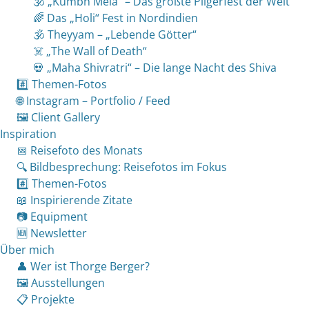
🕉 „Kumbh Mela“ – Das größte Pilgerfest der Welt
🌈 Das „Holi“ Fest in Nordindien
🕉 Theyyam – „Lebende Götter“
☠️ „The Wall of Death“
💀 „Maha Shivratri“ – Die lange Nacht des Shiva
#️⃣ Themen-Fotos
🌐 Instagram – Portfolio / Feed
🖼 Client Gallery
Inspiration
📅 Reisefoto des Monats
🔍 Bildbesprechung: Reisefotos im Fokus
#️⃣ Themen-Fotos
📖 Inspirierende Zitate
📷 Equipment
🆕 Newsletter
Über mich
👤 Wer ist Thorge Berger?
🖼 Ausstellungen
📋 Projekte