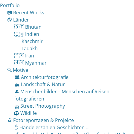
Portfolio
📷 Recent Works
🌎 Länder
🇧🇹 Bhutan
🇮🇳 Indien
Kaschmir
Ladakh
🇮🇷 Iran
🇲🇲 Myanmar
🔍 Motive
🏛 Architekturfotografie
🏔 Landschaft & Natur
👤 Menschenbilder – Menschen auf Reisen
fotografieren
🛺 Street Photography
🦁 Wildlife
📰 Fotoreportagen & Projekte
✋ Hände erzählen Geschichten …