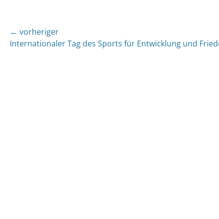
Beitragsnavigation
← vorheriger
Vorheriger
Internationaler Tag des Sports für Entwicklung und Frie
Beitrag: