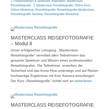
Kategorien
Fotoworkshops & Seminare
,
Inspiration
,
Masterclass
Tags
Reisefotografie
Masterclass Reisefotografie
,
Online-Kurs
,
Online-Workshop
,
Reisefotografie
,
Reisefotografie-Masterclass
,
Reisefotografie-Seminar
,
Reisefotografie-Workshop
MASTERCLASS REISEFOTOGRAFIE
– Modul 8
Unser erfolgreicher Lehrgang „Masterclass
Reisefotografie“ vermittelt allen Teilnehmern das
gesamte Spektrum und Wissen eines professionellen
Reisefotografen. Die Teilnehmer erwerben die
Sicherheit und das Know-How unterwegs und auf Reisen
hochwertige Ergebnisse mit ihrer Kamera einzufangen.
Der Kurs „Reisefotografie“ richtet sich an
weiterlesen …
MASTERCLASS REISEFOTOGRAFIE