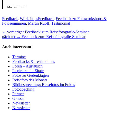
Martin Ruoff
Kategorien
Tags
Feedback
,
Workshops
Feedback
,
Feedback zu Fotoworkshops &
Fotoseminaren
,
Martin Ruoff
,
Testimonial
Beitragsnavigation
Vorheriger
← vorheriger
Feedback zum Reisefotografie-Seminar
nächster
Beitrag:
nächster →
Feedback zum Reisefotografie-Seminar
Beitrag:
Auch interessant
Termine
Feedbacks & Testimonials
Foren – Austausch
Inspirierende Zitate
Fotos zu Gedenktagen
Reisefoto des Monats
Bildbesprechung: Reisefotos im Fokus
Fotocoaching
Partner
Glossar
Newsletter
Newsletter