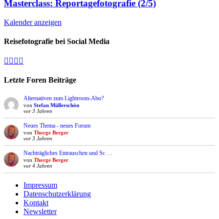
Masterclass: Reportagefotografie (2/5)
Kalender anzeigen
Reisefotografie bei Social Media
Facebook
Vimeo
YouTube
Instagram
Letzte Foren Beiträge
Alternativen zum Lightroom-Abo?
von
Stefan Müllerschön
vor 3 Jahren
Neues Thema - neues Forum
von
Thorge Berger
vor 3 Jahren
Nachträgliches Entrauschen und Sc …
von
Thorge Berger
vor 4 Jahren
Impressum
Datenschutzerklärung
Kontakt
Newsletter