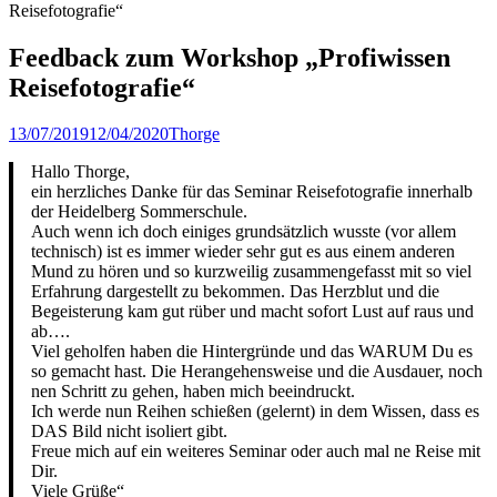
Reisefotografie“
Feedback zum Workshop „Profiwissen
Reisefotografie“
Veröffentlicht
Author
13/07/2019
12/04/2020
Thorge
am
Hallo Thorge,
ein herzliches Danke für das Seminar Reisefotografie innerhalb
der Heidelberg Sommerschule.
Auch wenn ich doch einiges grundsätzlich wusste (vor allem
technisch) ist es immer wieder sehr gut es aus einem anderen
Mund zu hören und so kurzweilig zusammengefasst mit so viel
Erfahrung dargestellt zu bekommen. Das Herzblut und die
Begeisterung kam gut rüber und macht sofort Lust auf raus und
ab….
Viel geholfen haben die Hintergründe und das WARUM Du es
so gemacht hast. Die Herangehensweise und die Ausdauer, noch
nen Schritt zu gehen, haben mich beeindruckt.
Ich werde nun Reihen schießen (gelernt) in dem Wissen, dass es
DAS Bild nicht isoliert gibt.
Freue mich auf ein weiteres Seminar oder auch mal ne Reise mit
Dir.
Viele Grüße“