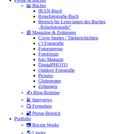
Presse & Bücher
📖 Bücher
IRAN-Buch
Reisefotografie-Buch
Bereich für Leser:innen des Buches
„Reisefotografie“
📰 Magazine & Zeitungen
Cover Stories / Titelgeschichten
c’t Fotografie
Fotoespresso
Fotoforum
foto Magazin
DigitalPHOTO
Outdoor Fotografie
Pictures
Globetrotter
Zeitungen
✍️ Blog-Beiträge
🎤 Interviews
📺 Fernsehen
🔐 Presse-Bereich
Portfolio
📷 Recent Works
🌎 Länder