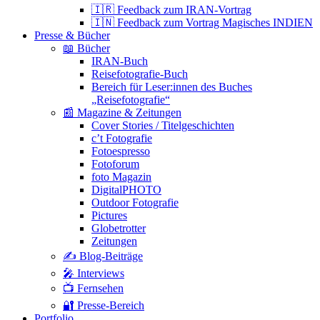
🇮🇷 Feedback zum IRAN-Vortrag
🇮🇳 Feedback zum Vortrag Magisches INDIEN
Presse & Bücher
📖 Bücher
IRAN-Buch
Reisefotografie-Buch
Bereich für Leser:innen des Buches
„Reisefotografie“
📰 Magazine & Zeitungen
Cover Stories / Titelgeschichten
c’t Fotografie
Fotoespresso
Fotoforum
foto Magazin
DigitalPHOTO
Outdoor Fotografie
Pictures
Globetrotter
Zeitungen
✍️ Blog-Beiträge
🎤 Interviews
📺 Fernsehen
🔐 Presse-Bereich
Portfolio