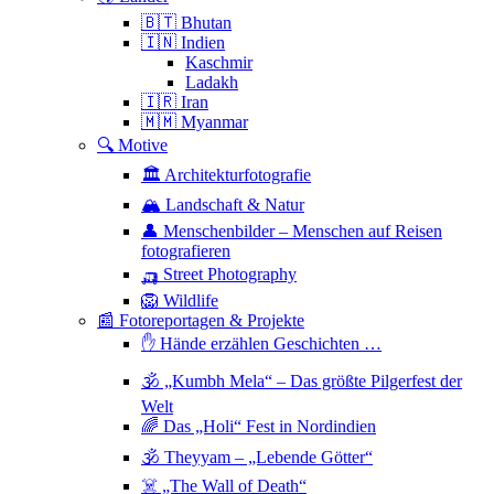
🇧🇹 Bhutan
🇮🇳 Indien
Kaschmir
Ladakh
🇮🇷 Iran
🇲🇲 Myanmar
🔍 Motive
🏛 Architekturfotografie
🏔 Landschaft & Natur
👤 Menschenbilder – Menschen auf Reisen
fotografieren
🛺 Street Photography
🦁 Wildlife
📰 Fotoreportagen & Projekte
✋ Hände erzählen Geschichten …
🕉 „Kumbh Mela“ – Das größte Pilgerfest der
Welt
🌈 Das „Holi“ Fest in Nordindien
🕉 Theyyam – „Lebende Götter“
☠️ „The Wall of Death“