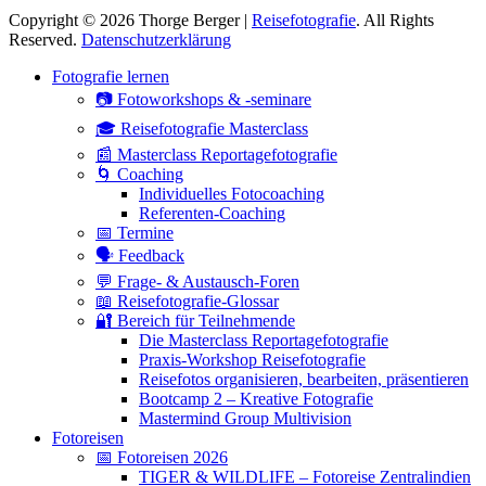
Copyright © 2026 Thorge Berger |
Reisefotografie
. All Rights
Reserved.
Datenschutzerklärung
Hoch
Fotografie lernen
scrollen
📷 Fotoworkshops & -seminare
🎓 Reisefotografie Masterclass
📰 Masterclass Reportagefotografie
🌀 Coaching
Individuelles Fotocoaching
Referenten-Coaching
📅 Termine
🗣 Feedback
💬 Frage- & Austausch-Foren
📖 Reisefotografie-Glossar
🔐 Bereich für Teilnehmende
Die Masterclass Reportagefotografie
Praxis-Workshop Reisefotografie
Reisefotos organisieren, bearbeiten, präsentieren
Bootcamp 2 – Kreative Fotografie
Mastermind Group Multivision
Fotoreisen
📅 Fotoreisen 2026
TIGER & WILDLIFE – Fotoreise Zentralindien