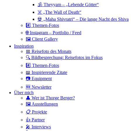
🕉 Theyyam – „Lebende Götter“
☠️ „The Wall of Death“
💀 „Maha Shivratri“ – Die lange Nacht des Shiva
#️⃣ Themen-Fotos
🌐 Instagram – Portfolio / Feed
🖼 Client Gallery
Inspiration
📅 Reisefoto des Monats
🔍 Bildbesprechung: Reisefotos im Fokus
#️⃣ Themen-Fotos
📖 Inspirierende Zitate
📷 Equipment
🆕 Newsletter
Über mich
👤 Wer ist Thorge Berger?
🖼 Ausstellungen
📋 Projekte
👍 Partner
🎤 Interviews