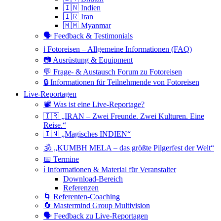
🇮🇳 Indien
🇮🇷 Iran
🇲🇲 Myanmar
🗣 Feedback & Testimonials
ℹ️ Fotoreisen – Allgemeine Informationen (FAQ)
📷 Ausrüstung & Equipment
💬 Frage- & Austausch Forum zu Fotoreisen
🔒 Informationen für Teilnehmende von Fotoreisen
Live-Reportagen
📽 Was ist eine Live-Reportage?
🇮🇷 „IRAN – Zwei Freunde. Zwei Kulturen. Eine
Reise.“
🇮🇳 „Magisches INDIEN“
🕉 „KUMBH MELA – das größte Pilgerfest der Welt“
📅 Termine
ℹ️ Informationen & Material für Veranstalter
Download-Bereich
Referenzen
🌀 Referenten-Coaching
🔄 Mastermind Group Multivision
🗣 Feedback zu Live-Reportagen