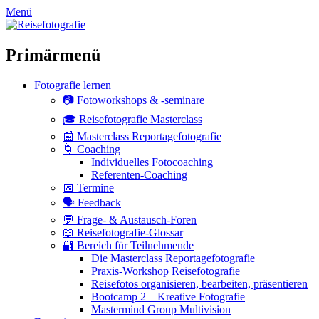
zum
Menü
Inhalt
überspringen
Primärmenü
Fotografie lernen
📷 Fotoworkshops & -seminare
🎓 Reisefotografie Masterclass
📰 Masterclass Reportagefotografie
🌀 Coaching
Individuelles Fotocoaching
Referenten-Coaching
📅 Termine
🗣 Feedback
💬 Frage- & Austausch-Foren
📖 Reisefotografie-Glossar
🔐 Bereich für Teilnehmende
Die Masterclass Reportagefotografie
Praxis-Workshop Reisefotografie
Reisefotos organisieren, bearbeiten, präsentieren
Bootcamp 2 – Kreative Fotografie
Mastermind Group Multivision