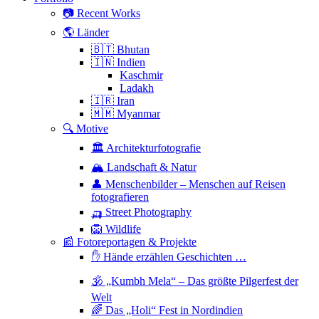
📷 Recent Works
🌎 Länder
🇧🇹 Bhutan
🇮🇳 Indien
Kaschmir
Ladakh
🇮🇷 Iran
🇲🇲 Myanmar
🔍 Motive
🏛 Architekturfotografie
🏔 Landschaft & Natur
👤 Menschenbilder – Menschen auf Reisen
fotografieren
🛺 Street Photography
🦁 Wildlife
📰 Fotoreportagen & Projekte
✋ Hände erzählen Geschichten …
🕉 „Kumbh Mela“ – Das größte Pilgerfest der
Welt
🌈 Das „Holi“ Fest in Nordindien