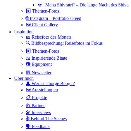
💀 „Maha Shivratri“ – Die lange Nacht des Shiva
#️⃣ Themen-Fotos
🌐 Instagram – Portfolio / Feed
🖼 Client Gallery
Inspiration
📅 Reisefoto des Monats
🔍 Bildbesprechung: Reisefotos im Fokus
#️⃣ Themen-Fotos
📖 Inspirierende Zitate
📷 Equipment
🆕 Newsletter
Über mich
👤 Wer ist Thorge Berger?
🖼 Ausstellungen
📋 Projekte
👍 Partner
🎤 Interviews
🎬 Behind The Scenes
🗣 Feedback