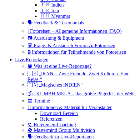
🇮🇳 Indien
🇮🇷 Iran
🇲🇲 Myanmar
🗣 Feedback & Testimonials
ℹ️ Fotoreisen – Allgemeine Informationen (FAQ)
📷 Ausrüstung & Equipment
💬 Frage- & Austausch Forum zu Fotoreisen
🔒 Informationen für Teilnehmende von Fotoreisen
Live-Reportagen
📽 Was ist eine Live-Reportage?
🇮🇷 „IRAN – Zwei Freunde. Zwei Kulturen. Eine
Reise.“
🇮🇳 „Magisches INDIEN“
🕉 „KUMBH MELA – das größte Pilgerfest der Welt“
📅 Termine
ℹ️ Informationen & Material für Veranstalter
Download-Bereich
Referenzen
🌀 Referenten-Coaching
🔄 Mastermind Group Multivision
🗣 Feedback zu Live-Reportagen