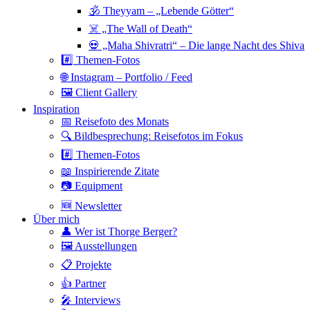
🕉 Theyyam – „Lebende Götter“
☠️ „The Wall of Death“
💀 „Maha Shivratri“ – Die lange Nacht des Shiva
#️⃣ Themen-Fotos
🌐 Instagram – Portfolio / Feed
🖼 Client Gallery
Inspiration
📅 Reisefoto des Monats
🔍 Bildbesprechung: Reisefotos im Fokus
#️⃣ Themen-Fotos
📖 Inspirierende Zitate
📷 Equipment
🆕 Newsletter
Über mich
👤 Wer ist Thorge Berger?
🖼 Ausstellungen
📋 Projekte
👍 Partner
🎤 Interviews