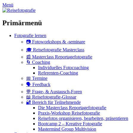
zum
Menü
Inhalt
überspringen
Primärmenü
Fotografie lernen
📷 Fotoworkshops & -seminare
🎓 Reisefotografie Masterclass
📰 Masterclass Reportagefotografie
🌀 Coaching
Individuelles Fotocoaching
Referenten-Coaching
📅 Termine
🗣 Feedback
💬 Frage- & Austausch-Foren
📖 Reisefotografie-Glossar
🔐 Bereich für Teilnehmende
Die Masterclass Reportagefotografie
Praxis-Workshop Reisefotografie
Reisefotos organisieren, bearbeiten, präsentieren
Bootcamp 2 – Kreative Fotografie
Mastermind Group Multivision