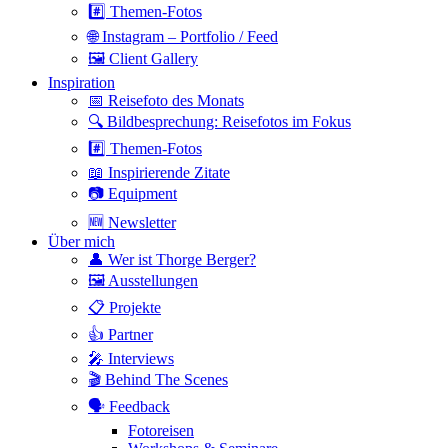
#️⃣ Themen-Fotos
🌐 Instagram – Portfolio / Feed
🖼 Client Gallery
Inspiration
📅 Reisefoto des Monats
🔍 Bildbesprechung: Reisefotos im Fokus
#️⃣ Themen-Fotos
📖 Inspirierende Zitate
📷 Equipment
🆕 Newsletter
Über mich
👤 Wer ist Thorge Berger?
🖼 Ausstellungen
📋 Projekte
👍 Partner
🎤 Interviews
🎬 Behind The Scenes
🗣 Feedback
Fotoreisen