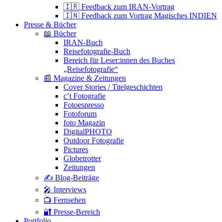
🇮🇷 Feedback zum IRAN-Vortrag
🇮🇳 Feedback zum Vortrag Magisches INDIEN
Presse & Bücher
📖 Bücher
IRAN-Buch
Reisefotografie-Buch
Bereich für Leser:innen des Buches
„Reisefotografie“
📰 Magazine & Zeitungen
Cover Stories / Titelgeschichten
c’t Fotografie
Fotoespresso
Fotoforum
foto Magazin
DigitalPHOTO
Outdoor Fotografie
Pictures
Globetrotter
Zeitungen
✍️ Blog-Beiträge
🎤 Interviews
📺 Fernsehen
🔐 Presse-Bereich
Portfolio