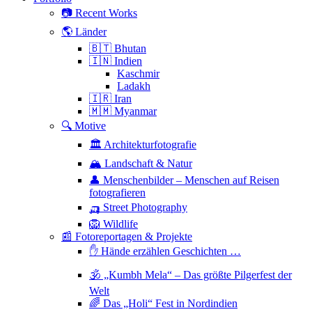
📷 Recent Works
🌎 Länder
🇧🇹 Bhutan
🇮🇳 Indien
Kaschmir
Ladakh
🇮🇷 Iran
🇲🇲 Myanmar
🔍 Motive
🏛 Architekturfotografie
🏔 Landschaft & Natur
👤 Menschenbilder – Menschen auf Reisen
fotografieren
🛺 Street Photography
🦁 Wildlife
📰 Fotoreportagen & Projekte
✋ Hände erzählen Geschichten …
🕉 „Kumbh Mela“ – Das größte Pilgerfest der
Welt
🌈 Das „Holi“ Fest in Nordindien