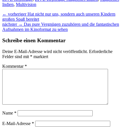
Indien
,
Multivision
Beitragsnavigation
Vorheriger
← vorheriger
Hat nicht nur uns, sondern auch unseren Kindern
Beitrag:
großen Spaß bereitet
nächster
nächster →
Das pure Vergnügen zuzuhören und die fantastischen
Beitrag:
Aufnahmen im Kinoformat zu sehen
Schreibe einen Kommentar
Deine E-Mail-Adresse wird nicht veröffentlicht.
Erforderliche
Felder sind mit
*
markiert
Kommentar
*
Name
*
E-Mail-Adresse
*