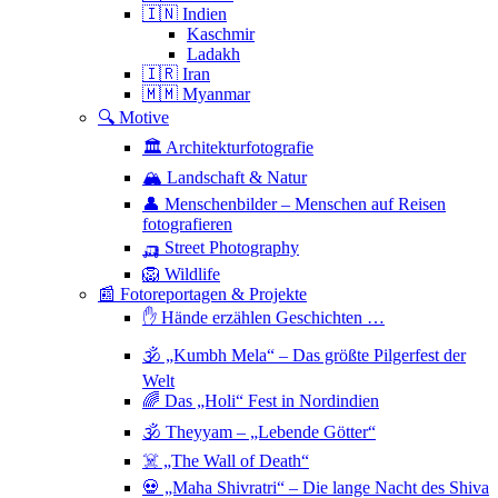
🇮🇳 Indien
Kaschmir
Ladakh
🇮🇷 Iran
🇲🇲 Myanmar
🔍 Motive
🏛 Architekturfotografie
🏔 Landschaft & Natur
👤 Menschenbilder – Menschen auf Reisen
fotografieren
🛺 Street Photography
🦁 Wildlife
📰 Fotoreportagen & Projekte
✋ Hände erzählen Geschichten …
🕉 „Kumbh Mela“ – Das größte Pilgerfest der
Welt
🌈 Das „Holi“ Fest in Nordindien
🕉 Theyyam – „Lebende Götter“
☠️ „The Wall of Death“
💀 „Maha Shivratri“ – Die lange Nacht des Shiva