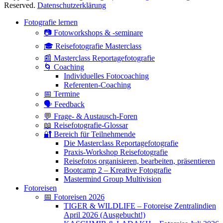
Reserved.
Datenschutzerklärung
Hoch
Fotografie lernen
scrollen
📷 Fotoworkshops & -seminare
🎓 Reisefotografie Masterclass
📰 Masterclass Reportagefotografie
🌀 Coaching
Individuelles Fotocoaching
Referenten-Coaching
📅 Termine
🗣 Feedback
💬 Frage- & Austausch-Foren
📖 Reisefotografie-Glossar
🔐 Bereich für Teilnehmende
Die Masterclass Reportagefotografie
Praxis-Workshop Reisefotografie
Reisefotos organisieren, bearbeiten, präsentieren
Bootcamp 2 – Kreative Fotografie
Mastermind Group Multivision
Fotoreisen
📅 Fotoreisen 2026
TIGER & WILDLIFE – Fotoreise Zentralindien
April 2026 (Ausgebucht!)