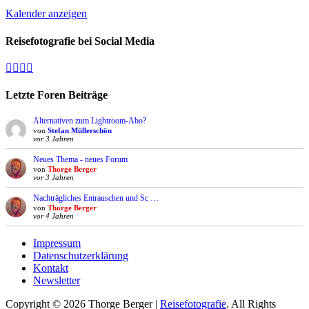
Kalender anzeigen
Reisefotografie bei Social Media
Facebook
Vimeo
YouTube
Instagram
Letzte Foren Beiträge
Alternativen zum Lightroom-Abo?
von
Stefan Müllerschön
vor 3 Jahren
Neues Thema - neues Forum
von
Thorge Berger
vor 3 Jahren
Nachträgliches Entrauschen und Sc …
von
Thorge Berger
vor 4 Jahren
Impressum
Datenschutzerklärung
Kontakt
Newsletter
Copyright © 2026 Thorge Berger |
Reisefotografie
. All Rights