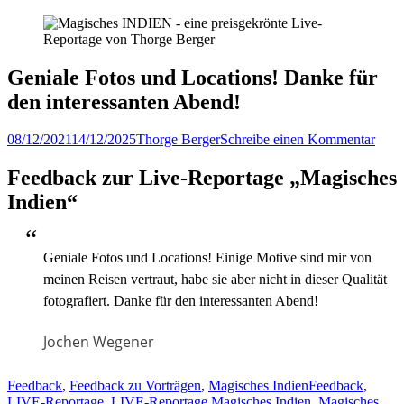
Geniale Fotos und Locations! Danke für
den interessanten Abend!
Veröffentlicht
Author
08/12/2021
14/12/2025
Thorge Berger
Schreibe einen Kommentar
am
Feedback zur Live-Reportage „Magisches
Indien“
Geniale Fotos und Locations! Einige Motive sind mir von
meinen Reisen vertraut, habe sie aber nicht in dieser Qualität
fotografiert. Danke für den interessanten Abend!
Jochen Wegener
Kategorien
Tags
Feedback
,
Feedback zu Vorträgen
,
Magisches Indien
Feedback
,
LIVE-Reportage
,
LIVE-Reportage Magisches Indien
,
Magisches