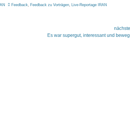
Tags
RAN
Feedback
,
Feedback zu Vorträgen
,
Live-Reportage IRAN
nächst
nächster
Es war supergut, interessant und bewe
Beitrag: