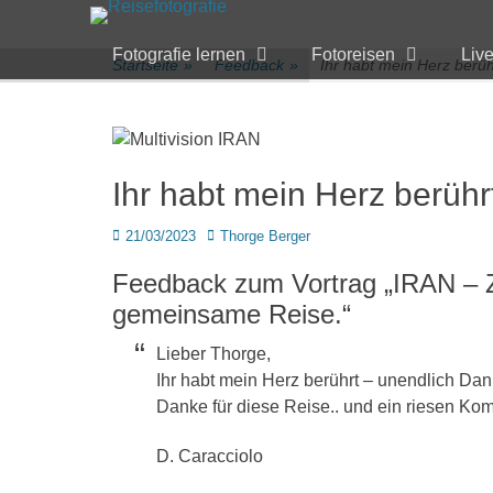
Primärmenü
zum
Inhalt
Fotografie lernen
Fotoreisen
Liv
überspringen
Startseite
»
Feedback
»
Ihr habt mein Herz berüh
Ihr habt mein Herz berühr
Veröffentlicht
Author
21/03/2023
Thorge Berger
am
Feedback zum Vortrag „IRAN – Z
gemeinsame Reise.“
Lieber Thorge,
Ihr habt mein Herz berührt – unendlich Dan
Danke für diese Reise.. und ein riesen Kom
D. Caracciolo