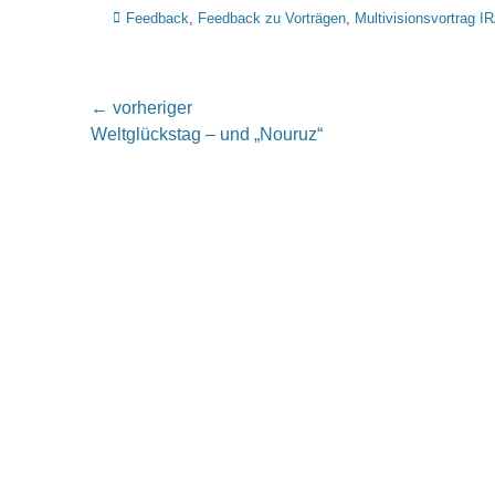
Kategorien
Feedback
,
Feedback zu Vorträgen
,
Multivisionsvortrag I
Beitragsnavigation
← vorheriger
Vorheriger
Weltglückstag – und „Nouruz“
Beitrag: