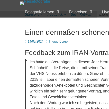
Primärmenü
zum
Inhalt
Fotografie lernen
Fotoreisen
Liv
überspringen
Startseite
»
Feedback
»
Buch-Kritiken
»
Einen
Einen dermaßen schönen V
Veröffentlicht
Author
14/05/2024
Thorge Berger
am
Feedback zum IRAN-Vortr
Ich hatte das Vergnügen, in diesem Jahr Herr
Schönheit“ – die Reise, die er mit seiner F
der VHS Neuss erleben zu dürfen. Ganz ehrli
2019 teil, aber einen dermaßen schönen Vortr
dazugehörigen Anekdoten und Geschichten von
wirklich ein sehr, sehr gelungener Vortrag, u
Fotos und Geschichten versinken.
Nach dem Vortrag war ich so begeistert, dass 
auf jeden Fall den Vortrag, wenn er Ende de