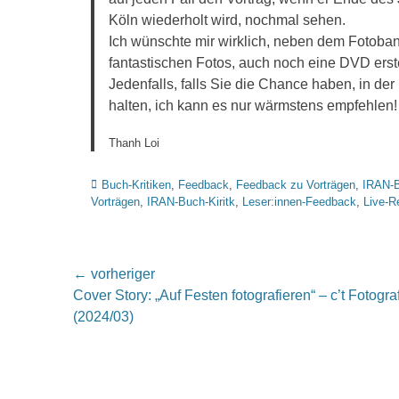
Köln wiederholt wird, nochmal sehen.
Ich wünschte mir wirklich, neben dem Fotob
fantastischen Fotos, auch noch eine DVD erste
Jedenfalls, falls Sie die Chance haben, in der
halten, ich kann es nur wärmstens empfehlen!
Thanh Loi
Kategorien
Buch-Kritiken
,
Feedback
,
Feedback zu Vorträgen
,
IRAN-
Vorträgen
,
IRAN-Buch-Kiritk
,
Leser:innen-Feedback
,
Live-R
Beitragsnavigation
← vorheriger
Vorheriger
Cover Story: „Auf Festen fotografieren“ – c’t Fotogra
Beitrag:
(2024/03)