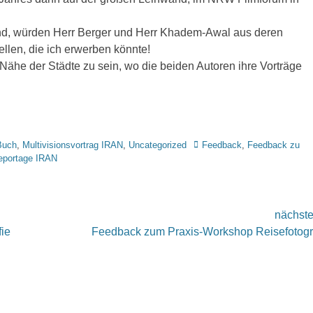
and, würden Herr Berger und Herr Khadem-Awal aus deren
llen, die ich erwerben könnte!
 Nähe der Städte zu sein, wo die beiden Autoren ihre Vorträge
Tags
Buch
,
Multivisionsvortrag IRAN
,
Uncategorized
Feedback
,
Feedback zu
eportage IRAN
nächst
nächster
fie
Feedback zum Praxis-Workshop Reisefotogr
Beitrag: