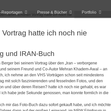
e-Reportagen
Presse & Bücher
Portfolio
 dermaßen schönen Vortrag hatte ich noch nie
ortrag hatte ich noch nie
ag und IRAN-Buch
n Berger bei seinem Vortrag über den „Iran – verborgene
rau und seinem Freund und Co-Autor Mehran Khadem-Awal – an
ch, ich nehme an den VHS Vorträgen schon seit mindestens
ag mit solch faszinierenden und fesselnden Fotos, und den
 und über deren Reisen? hatte ich noch nie gehabt, es war
nd ich habe jede Sekunde genossen, man konnte formlich in die
ich mir das Foto-Buch dazu sofort gekauft habe, und ich möchte
s Jahres dann auf der großen Leinwand, im NRW Filmforum in