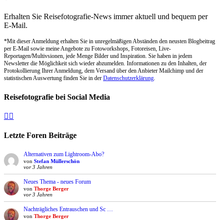
Erhalten Sie Reisefotografie-News immer aktuell und bequem per
E-Mail.
*Mit dieser Anmeldung erhalten Sie in unregelmäßigen Abständen den neusten Blogbeitrag
per E-Mail sowie meine Angebote zu Fotoworkshops, Fotoreisen, Live-
Reportagen/Multivsionen, jede Menge Bilder und Inspiration. Sie haben in jedem
Newsletter die Möglichkeit sich wieder abzumelden. Informationen zu den Inhalten, der
Protokollierung Ihrer Anmeldung, dem Versand über den Anbieter Mailchimp und der
statistischen Auswertung finden Sie in der
Datenschutzerklärung
.
Reisefotografie bei Social Media
Facebook
Instagram
Letzte Foren Beiträge
Alternativen zum Lightroom-Abo?
von
Stefan Müllerschön
vor 3 Jahren
Neues Thema - neues Forum
von
Thorge Berger
vor 3 Jahren
Nachträgliches Entrauschen und Sc …
von
Thorge Berger