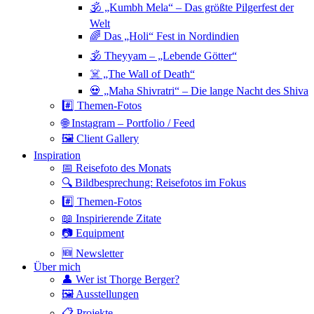
🕉 „Kumbh Mela“ – Das größte Pilgerfest der
Welt
🌈 Das „Holi“ Fest in Nordindien
🕉 Theyyam – „Lebende Götter“
☠️ „The Wall of Death“
💀 „Maha Shivratri“ – Die lange Nacht des Shiva
#️⃣ Themen-Fotos
🌐 Instagram – Portfolio / Feed
🖼 Client Gallery
Inspiration
📅 Reisefoto des Monats
🔍 Bildbesprechung: Reisefotos im Fokus
#️⃣ Themen-Fotos
📖 Inspirierende Zitate
📷 Equipment
🆕 Newsletter
Über mich
👤 Wer ist Thorge Berger?
🖼 Ausstellungen
📋 Projekte