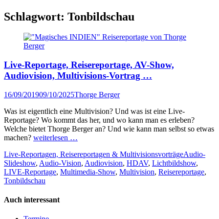
Schlagwort:
Tonbildschau
Live-Reportage, Reisereportage, AV-Show,
Audiovision, Multivisions-Vortrag …
Veröffentlicht
Author
16/09/2019
09/10/2025
Thorge Berger
am
Was ist eigentlich eine Multivision? Und was ist eine Live-
Reportage? Wo kommt das her, und wo kann man es erleben?
Welche bietet Thorge Berger an? Und wie kann man selbst so etwas
machen?
weiterlesen …
Kategorien
Tags
Live-Reportagen, Reisereportagen & Multivisionsvorträge
Audio-
Slideshow
,
Audio-Vision
,
Audiovision
,
HDAV
,
Lichtbildshow
,
LIVE-Reportage
,
Multimedia-Show
,
Multivision
,
Reisereportage
,
Tonbildschau
Auch interessant
Termine