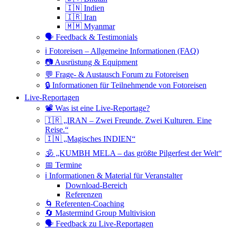
🇮🇳 Indien
🇮🇷 Iran
🇲🇲 Myanmar
🗣 Feedback & Testimonials
ℹ️ Fotoreisen – Allgemeine Informationen (FAQ)
📷 Ausrüstung & Equipment
💬 Frage- & Austausch Forum zu Fotoreisen
🔒 Informationen für Teilnehmende von Fotoreisen
Live-Reportagen
📽 Was ist eine Live-Reportage?
🇮🇷 „IRAN – Zwei Freunde. Zwei Kulturen. Eine
Reise.“
🇮🇳 „Magisches INDIEN“
🕉 „KUMBH MELA – das größte Pilgerfest der Welt“
📅 Termine
ℹ️ Informationen & Material für Veranstalter
Download-Bereich
Referenzen
🌀 Referenten-Coaching
🔄 Mastermind Group Multivision
🗣 Feedback zu Live-Reportagen