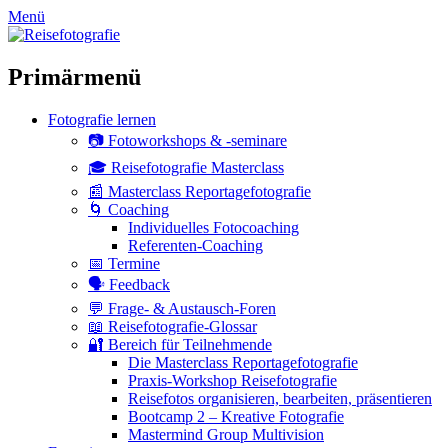
zum
Menü
Inhalt
überspringen
Primärmenü
Fotografie lernen
📷 Fotoworkshops & -seminare
🎓 Reisefotografie Masterclass
📰 Masterclass Reportagefotografie
🌀 Coaching
Individuelles Fotocoaching
Referenten-Coaching
📅 Termine
🗣 Feedback
💬 Frage- & Austausch-Foren
📖 Reisefotografie-Glossar
🔐 Bereich für Teilnehmende
Die Masterclass Reportagefotografie
Praxis-Workshop Reisefotografie
Reisefotos organisieren, bearbeiten, präsentieren
Bootcamp 2 – Kreative Fotografie
Mastermind Group Multivision