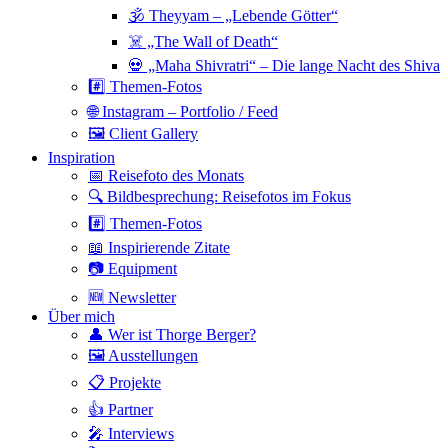
🕉 Theyyam – „Lebende Götter“
☠️ „The Wall of Death“
💀 „Maha Shivratri“ – Die lange Nacht des Shiva
#️⃣ Themen-Fotos
🌐 Instagram – Portfolio / Feed
🖼 Client Gallery
Inspiration
📅 Reisefoto des Monats
🔍 Bildbesprechung: Reisefotos im Fokus
#️⃣ Themen-Fotos
📖 Inspirierende Zitate
📷 Equipment
🆕 Newsletter
Über mich
👤 Wer ist Thorge Berger?
🖼 Ausstellungen
📋 Projekte
👍 Partner
🎤 Interviews