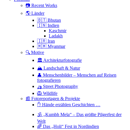
📷 Recent Works
🌎 Länder
🇧🇹 Bhutan
🇮🇳 Indien
Kaschmir
Ladakh
🇮🇷 Iran
🇲🇲 Myanmar
🔍 Motive
🏛 Architekturfotografie
🏔 Landschaft & Natur
👤 Menschenbilder – Menschen auf Reisen
fotografieren
🛺 Street Photography
🦁 Wildlife
📰 Fotoreportagen & Projekte
✋ Hände erzählen Geschichten …
🕉 „Kumbh Mela“ – Das größte Pilgerfest der
Welt
🌈 Das „Holi“ Fest in Nordindien