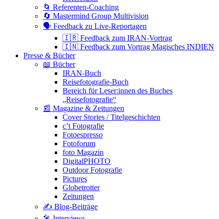
🌀 Referenten-Coaching
🔄 Mastermind Group Multivision
🗣 Feedback zu Live-Reportagen
🇮🇷 Feedback zum IRAN-Vortrag
🇮🇳 Feedback zum Vortrag Magisches INDIEN
Presse & Bücher
📖 Bücher
IRAN-Buch
Reisefotografie-Buch
Bereich für Leser:innen des Buches
„Reisefotografie“
📰 Magazine & Zeitungen
Cover Stories / Titelgeschichten
c’t Fotografie
Fotoespresso
Fotoforum
foto Magazin
DigitalPHOTO
Outdoor Fotografie
Pictures
Globetrotter
Zeitungen
✍️ Blog-Beiträge
🎤 Interviews