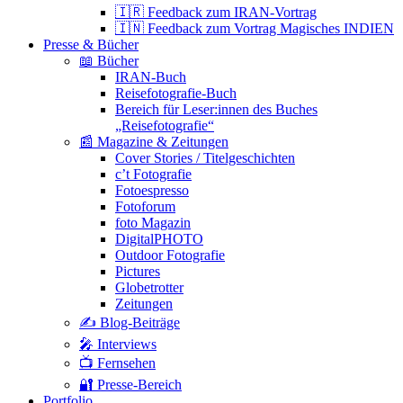
🇮🇷 Feedback zum IRAN-Vortrag
🇮🇳 Feedback zum Vortrag Magisches INDIEN
Presse & Bücher
📖 Bücher
IRAN-Buch
Reisefotografie-Buch
Bereich für Leser:innen des Buches
„Reisefotografie“
📰 Magazine & Zeitungen
Cover Stories / Titelgeschichten
c’t Fotografie
Fotoespresso
Fotoforum
foto Magazin
DigitalPHOTO
Outdoor Fotografie
Pictures
Globetrotter
Zeitungen
✍️ Blog-Beiträge
🎤 Interviews
📺 Fernsehen
🔐 Presse-Bereich
Portfolio