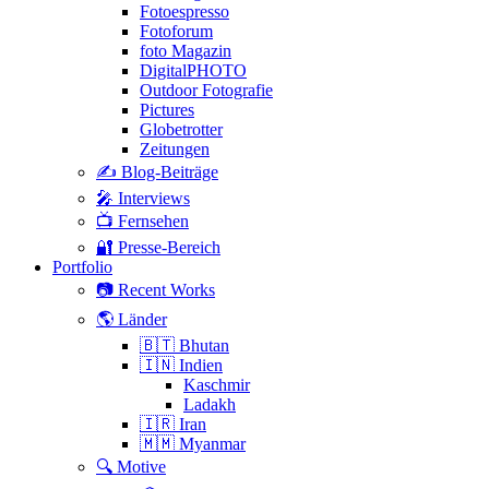
Fotoespresso
Fotoforum
foto Magazin
DigitalPHOTO
Outdoor Fotografie
Pictures
Globetrotter
Zeitungen
✍️ Blog-Beiträge
🎤 Interviews
📺 Fernsehen
🔐 Presse-Bereich
Portfolio
📷 Recent Works
🌎 Länder
🇧🇹 Bhutan
🇮🇳 Indien
Kaschmir
Ladakh
🇮🇷 Iran
🇲🇲 Myanmar
🔍 Motive