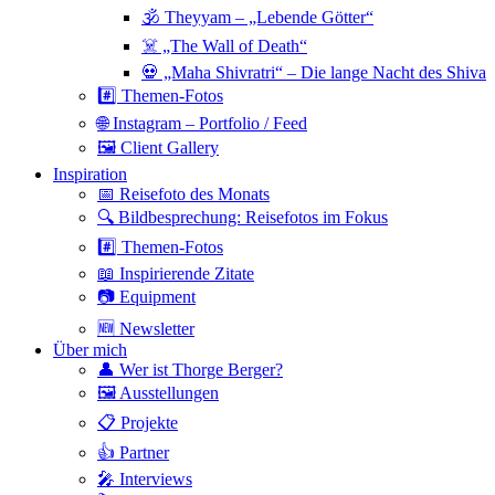
🕉 Theyyam – „Lebende Götter“
☠️ „The Wall of Death“
💀 „Maha Shivratri“ – Die lange Nacht des Shiva
#️⃣ Themen-Fotos
🌐 Instagram – Portfolio / Feed
🖼 Client Gallery
Inspiration
📅 Reisefoto des Monats
🔍 Bildbesprechung: Reisefotos im Fokus
#️⃣ Themen-Fotos
📖 Inspirierende Zitate
📷 Equipment
🆕 Newsletter
Über mich
👤 Wer ist Thorge Berger?
🖼 Ausstellungen
📋 Projekte
👍 Partner
🎤 Interviews