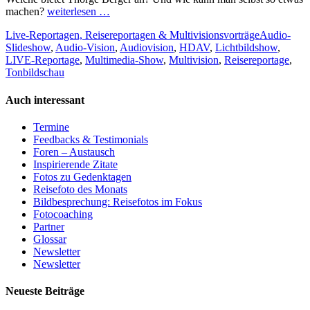
machen?
weiterlesen …
Kategorien
Tags
Live-Reportagen, Reisereportagen & Multivisionsvorträge
Audio-
Slideshow
,
Audio-Vision
,
Audiovision
,
HDAV
,
Lichtbildshow
,
LIVE-Reportage
,
Multimedia-Show
,
Multivision
,
Reisereportage
,
Tonbildschau
Auch interessant
Termine
Feedbacks & Testimonials
Foren – Austausch
Inspirierende Zitate
Fotos zu Gedenktagen
Reisefoto des Monats
Bildbesprechung: Reisefotos im Fokus
Fotocoaching
Partner
Glossar
Newsletter
Newsletter
Neueste Beiträge