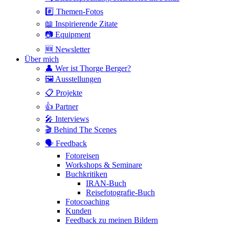
#️⃣ Themen-Fotos
📖 Inspirierende Zitate
📷 Equipment
🆕 Newsletter
Über mich
👤 Wer ist Thorge Berger?
🖼 Ausstellungen
📋 Projekte
👍 Partner
🎤 Interviews
🎬 Behind The Scenes
🗣 Feedback
Fotoreisen
Workshops & Seminare
Buchkritiken
IRAN-Buch
Reisefotografie-Buch
Fotocoaching
Kunden
Feedback zu meinen Bildern