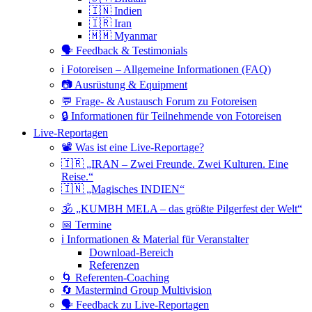
🇮🇳 Indien
🇮🇷 Iran
🇲🇲 Myanmar
🗣 Feedback & Testimonials
ℹ️ Fotoreisen – Allgemeine Informationen (FAQ)
📷 Ausrüstung & Equipment
💬 Frage- & Austausch Forum zu Fotoreisen
🔒 Informationen für Teilnehmende von Fotoreisen
Live-Reportagen
📽 Was ist eine Live-Reportage?
🇮🇷 „IRAN – Zwei Freunde. Zwei Kulturen. Eine
Reise.“
🇮🇳 „Magisches INDIEN“
🕉 „KUMBH MELA – das größte Pilgerfest der Welt“
📅 Termine
ℹ️ Informationen & Material für Veranstalter
Download-Bereich
Referenzen
🌀 Referenten-Coaching
🔄 Mastermind Group Multivision
🗣 Feedback zu Live-Reportagen