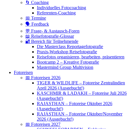
🌀 Coaching
Individuelles Fotocoaching
Referenten-Coaching
📅 Termine
🗣 Feedback
💬 Frage- & Austausch-Foren
📖 Reisefotografie-Glossar
🔐 Bereich für Teilnehmende
Die Masterclass Reportagefotografie
Praxis-Workshop Reisefotografie
Reisefotos organisieren, bearbeiten, präsentieren
Bootcamp 2 – Kreative Fotografie
Mastermind Group Multivision
Fotoreisen
📅 Fotoreisen 2026
TIGER & WILDLIFE – Fotoreise Zentralindien
April 2026 (Ausgebucht!)
KASCHMIR & LADAKH – Fotoreise Juli 2026
(Ausgebucht!)
RAJASTHAN – Fotoreise Oktober 2026
(Ausgebucht!)
RAJASTHAN – Fotoreise Oktober/November
2026 (Ausgebucht!)
📅 Fotoreisen 2027