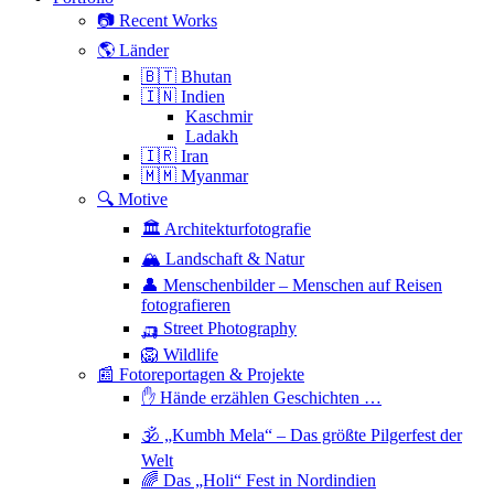
📷 Recent Works
🌎 Länder
🇧🇹 Bhutan
🇮🇳 Indien
Kaschmir
Ladakh
🇮🇷 Iran
🇲🇲 Myanmar
🔍 Motive
🏛 Architekturfotografie
🏔 Landschaft & Natur
👤 Menschenbilder – Menschen auf Reisen
fotografieren
🛺 Street Photography
🦁 Wildlife
📰 Fotoreportagen & Projekte
✋ Hände erzählen Geschichten …
🕉 „Kumbh Mela“ – Das größte Pilgerfest der
Welt
🌈 Das „Holi“ Fest in Nordindien