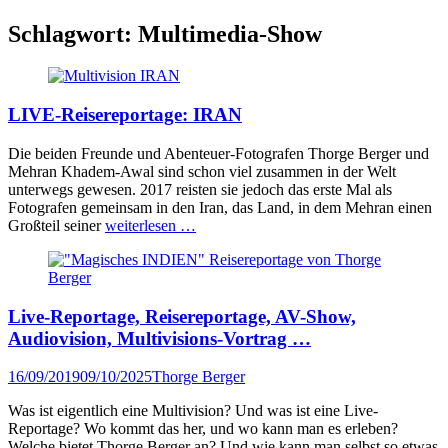
Schlagwort:
Multimedia-Show
LIVE-Reisereportage: IRAN
Die beiden Freunde und Abenteuer-Fotografen Thorge Berger und
Mehran Khadem-Awal sind schon viel zusammen in der Welt
unterwegs gewesen. 2017 reisten sie jedoch das erste Mal als
Fotografen gemeinsam in den Iran, das Land, in dem Mehran einen
Großteil seiner
weiterlesen …
Live-Reportage, Reisereportage, AV-Show,
Audiovision, Multivisions-Vortrag …
Veröffentlicht
Author
16/09/2019
09/10/2025
Thorge Berger
am
Was ist eigentlich eine Multivision? Und was ist eine Live-
Reportage? Wo kommt das her, und wo kann man es erleben?
Welche bietet Thorge Berger an? Und wie kann man selbst so etwas