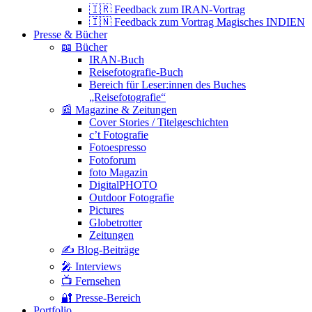
🇮🇷 Feedback zum IRAN-Vortrag
🇮🇳 Feedback zum Vortrag Magisches INDIEN
Presse & Bücher
📖 Bücher
IRAN-Buch
Reisefotografie-Buch
Bereich für Leser:innen des Buches
„Reisefotografie“
📰 Magazine & Zeitungen
Cover Stories / Titelgeschichten
c’t Fotografie
Fotoespresso
Fotoforum
foto Magazin
DigitalPHOTO
Outdoor Fotografie
Pictures
Globetrotter
Zeitungen
✍️ Blog-Beiträge
🎤 Interviews
📺 Fernsehen
🔐 Presse-Bereich
Portfolio