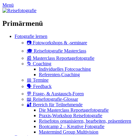
zum
Menü
Inhalt
überspringen
Primärmenü
Fotografie lernen
📷 Fotoworkshops & -seminare
🎓 Reisefotografie Masterclass
📰 Masterclass Reportagefotografie
🌀 Coaching
Individuelles Fotocoaching
Referenten-Coaching
📅 Termine
🗣 Feedback
💬 Frage- & Austausch-Foren
📖 Reisefotografie-Glossar
🔐 Bereich für Teilnehmende
Die Masterclass Reportagefotografie
Praxis-Workshop Reisefotografie
Reisefotos organisieren, bearbeiten, präsentieren
Bootcamp 2 – Kreative Fotografie
Mastermind Group Multivision