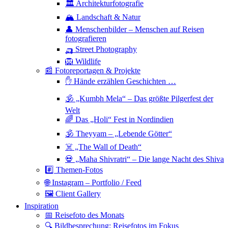
🏛 Architekturfotografie
🏔 Landschaft & Natur
👤 Menschenbilder – Menschen auf Reisen
fotografieren
🛺 Street Photography
🦁 Wildlife
📰 Fotoreportagen & Projekte
✋ Hände erzählen Geschichten …
🕉 „Kumbh Mela“ – Das größte Pilgerfest der
Welt
🌈 Das „Holi“ Fest in Nordindien
🕉 Theyyam – „Lebende Götter“
☠️ „The Wall of Death“
💀 „Maha Shivratri“ – Die lange Nacht des Shiva
#️⃣ Themen-Fotos
🌐 Instagram – Portfolio / Feed
🖼 Client Gallery
Inspiration
📅 Reisefoto des Monats
🔍 Bildbesprechung: Reisefotos im Fokus