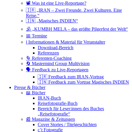
📽 Was ist eine Live-Reportage?
🇮🇷 „IRAN – Zwei Freunde. Zwei Kulturen. Eine
Reise.“
🇮🇳 „Magisches INDIEN“
🕉 „KUMBH MELA – das größte Pilgerfest der Welt“
📅 Termine
ℹ️ Informationen & Material für Veranstalter
Download-Bereich
Referenzen
🌀 Referenten-Coaching
🔄 Mastermind Group Multivision
🗣 Feedback zu Live-Reportagen
🇮🇷 Feedback zum IRAN-Vortrag
🇮🇳 Feedback zum Vortrag Magisches INDIEN
Presse & Bücher
📖 Bücher
IRAN-Buch
Reisefotografie-Buch
Bereich für Leser:innen des Buches
„Reisefotografie“
📰 Magazine & Zeitungen
Cover Stories / Titelgeschichten
c’t Fotografie