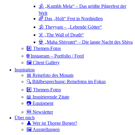
🕉 „Kumbh Mela“ – Das größte Pilgerfest der
Welt
🌈 Das „Holi“ Fest in Nordindien
🕉 Theyyam – „Lebende Götter“
☠️ „The Wall of Death“
💀 „Maha Shivratri“ – Die lange Nacht des Shiva
#️⃣ Themen-Fotos
🌐 Instagram – Portfolio / Feed
🖼 Client Gallery
Inspiration
📅 Reisefoto des Monats
🔍 Bildbesprechung: Reisefotos im Fokus
#️⃣ Themen-Fotos
📖 Inspirierende Zitate
📷 Equipment
🆕 Newsletter
Über mich
👤 Wer ist Thorge Berger?
🖼 Ausstellungen