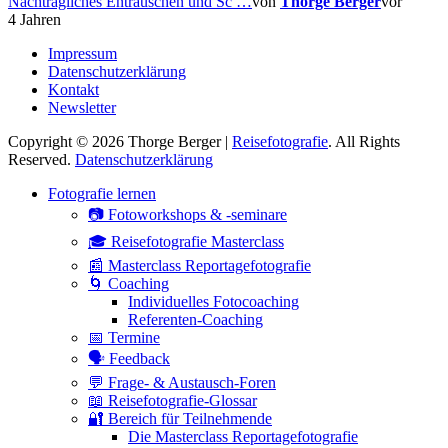
Nachträgliches Entrauschen und Sc …
von
Thorge Berger
vor
4 Jahren
Impressum
Datenschutzerklärung
Kontakt
Newsletter
Copyright © 2026 Thorge Berger |
Reisefotografie
. All Rights
Reserved.
Datenschutzerklärung
Hoch
Fotografie lernen
scrollen
📷 Fotoworkshops & -seminare
🎓 Reisefotografie Masterclass
📰 Masterclass Reportagefotografie
🌀 Coaching
Individuelles Fotocoaching
Referenten-Coaching
📅 Termine
🗣 Feedback
💬 Frage- & Austausch-Foren
📖 Reisefotografie-Glossar
🔐 Bereich für Teilnehmende
Die Masterclass Reportagefotografie