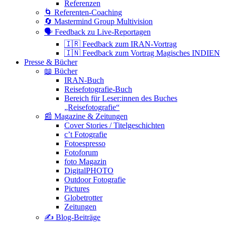
Referenzen
🌀 Referenten-Coaching
🔄 Mastermind Group Multivision
🗣 Feedback zu Live-Reportagen
🇮🇷 Feedback zum IRAN-Vortrag
🇮🇳 Feedback zum Vortrag Magisches INDIEN
Presse & Bücher
📖 Bücher
IRAN-Buch
Reisefotografie-Buch
Bereich für Leser:innen des Buches
„Reisefotografie“
📰 Magazine & Zeitungen
Cover Stories / Titelgeschichten
c’t Fotografie
Fotoespresso
Fotoforum
foto Magazin
DigitalPHOTO
Outdoor Fotografie
Pictures
Globetrotter
Zeitungen
✍️ Blog-Beiträge