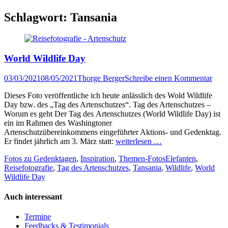
Schlagwort:
Tansania
World Wildlife Day
Veröffentlicht
Author
03/03/2021
08/05/2021
Thorge Berger
Schreibe einen Kommentar
am
Dieses Foto veröffentliche ich heute anlässlich des Wold Wildlife
Day bzw. des „Tag des Artenschutzes“. Tag des Artenschutzes –
Worum es geht Der Tag des Artenschutzes (World Wildlife Day) ist
ein im Rahmen des Washingtoner
Artenschutzübereinkommens eingeführter Aktions- und Gedenktag.
Er findet jährlich am 3. März statt:
weiterlesen …
Kategorien
Tags
Fotos zu Gedenktagen
,
Inspiration
,
Themen-Fotos
Elefanten
,
Reisefotografie
,
Tag des Artenschutzes
,
Tansania
,
Wildlife
,
World
Wildlife Day
Auch interessant
Termine
Feedbacks & Testimonials