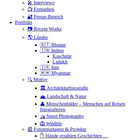
🎤 Interviews
📺 Fernsehen
🔐 Presse-Bereich
Portfolio
📷 Recent Works
🌎 Länder
🇧🇹 Bhutan
🇮🇳 Indien
Kaschmir
Ladakh
🇮🇷 Iran
🇲🇲 Myanmar
🔍 Motive
🏛 Architekturfotografie
🏔 Landschaft & Natur
👤 Menschenbilder – Menschen auf Reisen
fotografieren
🛺 Street Photography
🦁 Wildlife
📰 Fotoreportagen & Projekte
✋ Hände erzählen Geschichten …