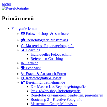
zum
Menü
Inhalt
überspringen
Primärmenü
Fotografie lernen
📷 Fotoworkshops & -seminare
🎓 Reisefotografie Masterclass
📰 Masterclass Reportagefotografie
🌀 Coaching
Individuelles Fotocoaching
Referenten-Coaching
📅 Termine
🗣 Feedback
💬 Frage- & Austausch-Foren
📖 Reisefotografie-Glossar
🔐 Bereich für Teilnehmende
Die Masterclass Reportagefotografie
Praxis-Workshop Reisefotografie
Reisefotos organisieren, bearbeiten, präsentieren
Bootcamp 2 – Kreative Fotografie
Mastermind Group Multivision