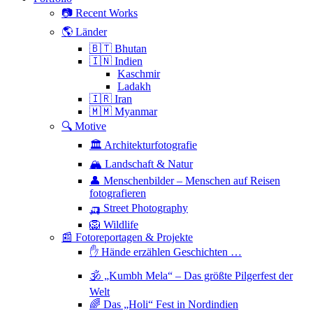
📷 Recent Works
🌎 Länder
🇧🇹 Bhutan
🇮🇳 Indien
Kaschmir
Ladakh
🇮🇷 Iran
🇲🇲 Myanmar
🔍 Motive
🏛 Architekturfotografie
🏔 Landschaft & Natur
👤 Menschenbilder – Menschen auf Reisen
fotografieren
🛺 Street Photography
🦁 Wildlife
📰 Fotoreportagen & Projekte
✋ Hände erzählen Geschichten …
🕉 „Kumbh Mela“ – Das größte Pilgerfest der
Welt
🌈 Das „Holi“ Fest in Nordindien