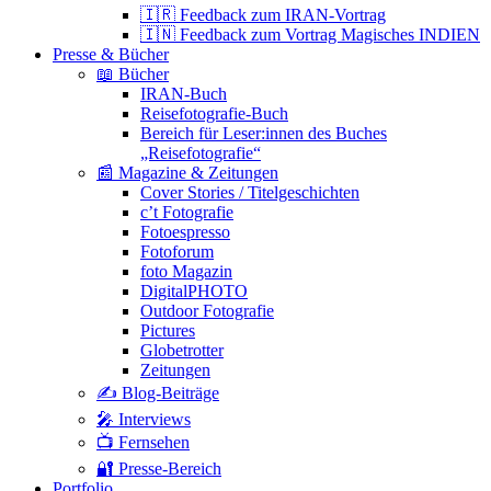
🇮🇷 Feedback zum IRAN-Vortrag
🇮🇳 Feedback zum Vortrag Magisches INDIEN
Presse & Bücher
📖 Bücher
IRAN-Buch
Reisefotografie-Buch
Bereich für Leser:innen des Buches
„Reisefotografie“
📰 Magazine & Zeitungen
Cover Stories / Titelgeschichten
c’t Fotografie
Fotoespresso
Fotoforum
foto Magazin
DigitalPHOTO
Outdoor Fotografie
Pictures
Globetrotter
Zeitungen
✍️ Blog-Beiträge
🎤 Interviews
📺 Fernsehen
🔐 Presse-Bereich
Portfolio