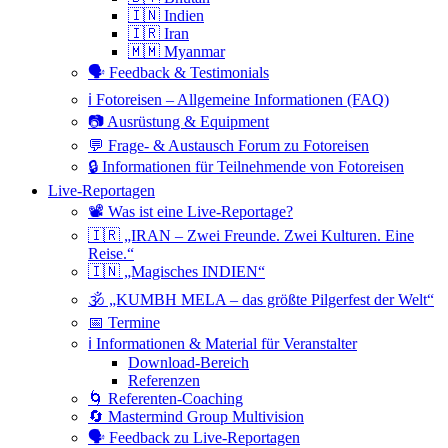
🇮🇳 Indien
🇮🇷 Iran
🇲🇲 Myanmar
🗣 Feedback & Testimonials
ℹ️ Fotoreisen – Allgemeine Informationen (FAQ)
📷 Ausrüstung & Equipment
💬 Frage- & Austausch Forum zu Fotoreisen
🔒 Informationen für Teilnehmende von Fotoreisen
Live-Reportagen
📽 Was ist eine Live-Reportage?
🇮🇷 „IRAN – Zwei Freunde. Zwei Kulturen. Eine
Reise.“
🇮🇳 „Magisches INDIEN“
🕉 „KUMBH MELA – das größte Pilgerfest der Welt“
📅 Termine
ℹ️ Informationen & Material für Veranstalter
Download-Bereich
Referenzen
🌀 Referenten-Coaching
🔄 Mastermind Group Multivision
🗣 Feedback zu Live-Reportagen