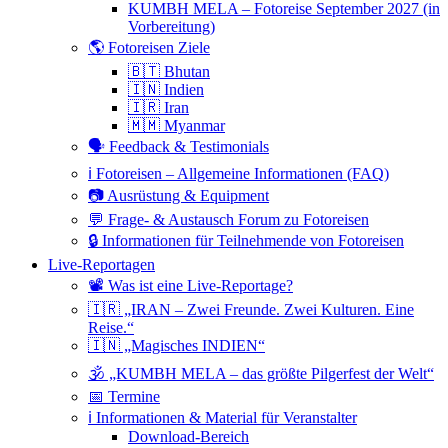
KUMBH MELA – Fotoreise September 2027 (in
Vorbereitung)
🌎 Fotoreisen Ziele
🇧🇹 Bhutan
🇮🇳 Indien
🇮🇷 Iran
🇲🇲 Myanmar
🗣 Feedback & Testimonials
ℹ️ Fotoreisen – Allgemeine Informationen (FAQ)
📷 Ausrüstung & Equipment
💬 Frage- & Austausch Forum zu Fotoreisen
🔒 Informationen für Teilnehmende von Fotoreisen
Live-Reportagen
📽 Was ist eine Live-Reportage?
🇮🇷 „IRAN – Zwei Freunde. Zwei Kulturen. Eine
Reise.“
🇮🇳 „Magisches INDIEN“
🕉 „KUMBH MELA – das größte Pilgerfest der Welt“
📅 Termine
ℹ️ Informationen & Material für Veranstalter
Download-Bereich