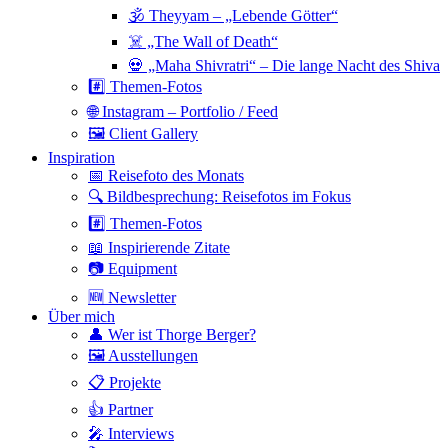
🕉 Theyyam – „Lebende Götter“
☠️ „The Wall of Death“
💀 „Maha Shivratri“ – Die lange Nacht des Shiva
#️⃣ Themen-Fotos
🌐 Instagram – Portfolio / Feed
🖼 Client Gallery
Inspiration
📅 Reisefoto des Monats
🔍 Bildbesprechung: Reisefotos im Fokus
#️⃣ Themen-Fotos
📖 Inspirierende Zitate
📷 Equipment
🆕 Newsletter
Über mich
👤 Wer ist Thorge Berger?
🖼 Ausstellungen
📋 Projekte
👍 Partner
🎤 Interviews