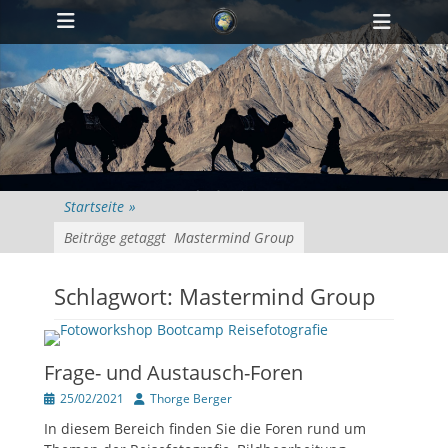
Primärmenü
zum
Heade
Inhalt
Toggl
überspringen
Startseite
»
Beiträge getaggt
Mastermind Group
Schlagwort:
Mastermind Group
Frage- und Austausch-Foren
Veröffentlicht
Author
25/02/2021
Thorge Berger
am
In diesem Bereich finden Sie die Foren rund um