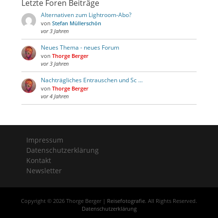
Letzte Foren Beiträge
Alternativen zum Lightroom-Abo?
von
Stefan Müllerschön
vor 3 Jahren
Neues Thema - neues Forum
von
Thorge Berger
vor 3 Jahren
Nachträgliches Entrauschen und Sc …
von
Thorge Berger
vor 4 Jahren
Impressum
Datenschutzerklärung
Kontakt
Newsletter
Copyright © 2026 Thorge Berger |
Reisefotografie
. All Rights Reserved.
Datenschutzerklärung