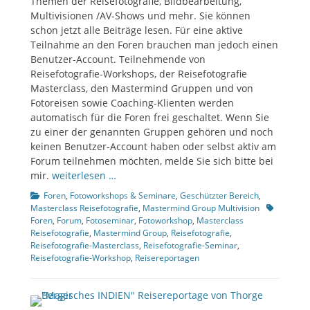
Themen der Reisefotografie, Bildbearbeitung,
Multivisionen /AV-Shows und mehr. Sie können
schon jetzt alle Beiträge lesen. Für eine aktive
Teilnahme an den Foren brauchen man jedoch einen
Benutzer-Account. Teilnehmende von
Reisefotografie-Workshops, der Reisefotografie
Masterclass, den Mastermind Gruppen und von
Fotoreisen sowie Coaching-Klienten werden
automatisch für die Foren frei geschaltet. Wenn Sie
zu einer der genannten Gruppen gehören und noch
keinen Benutzer-Account haben oder selbst aktiv am
Forum teilnehmen möchten, melde Sie sich bitte bei
mir.
weiterlesen …
Kategorien
Foren
,
Fotoworkshops & Seminare
,
Geschützter Bereich
,
Tags
Masterclass Reisefotografie
,
Mastermind Group Multivision
Foren
,
Forum
,
Fotoseminar
,
Fotoworkshop
,
Masterclass
Reisefotografie
,
Mastermind Group
,
Reisefotografie
,
Reisefotografie-Masterclass
,
Reisefotografie-Seminar
,
Reisefotografie-Workshop
,
Reisereportagen