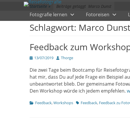
Primärmenü
zum
Startseite
»
Beiträge getaggt
Marco Dunst
Inhalt
Fotografie lernen
Fotoreisen
überspringen
Schlagwort:
Marco Duns
Feedback zum Workshop 
Veröffentlicht
Author
13/07/2019
Thorge
am
Die zwei Tage beim Bootcamp für Reisefotogra
hat mir, dass Du auf jede Frage ein Beispiel a
unbeantwortet blieb. Der gemeinsame Fotowalk
Den Workshop würde ich jedem empfehlen.
w
Kategorien
Tags
Feedback
,
Workshops
Feedback
,
Feedback zu Fot