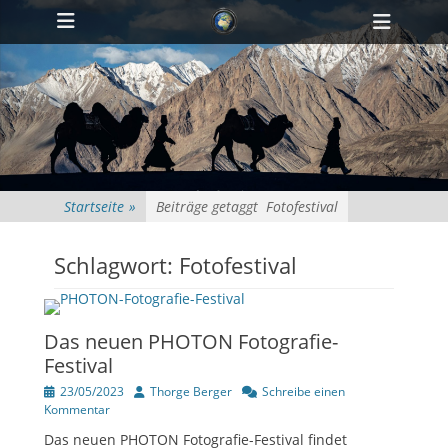
Primärmenü
zum
Heade
Inhalt
Toggl
überspringen
Startseite
»
Beiträge getaggt
Fotofestival
Schlagwort:
Fotofestival
Das neuen PHOTON Fotografie-
Festival
Veröffentlicht
Author
23/05/2023
Thorge Berger
Schreibe einen
am
Kommentar
Das neuen PHOTON Fotografie-Festival findet